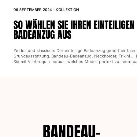
06 SEPTEMBER 2024 - KOLLEKTION
Damen
SO WÄHLEN SIE IHREN EINTEILIGEN
Alle Damen anzeigen
BADEANZUG AUS
Bademode
Bikinis
Zeitlos und klassisch: Der einteilige Badeanzug gehört einfach 
Grundausstattung. Bandeau-Badeanzug, Neckholder, Trikini … 
Einteiler
Sie mit Vilebrequin heraus, welches Modell perfekt zu Ihnen pa
Oberteile
Badeanzug
Rashguards
Alle Bademode anzeigen
Bekleidung
Kleider
Polos
BANDEAU-
Shorts
Hemden