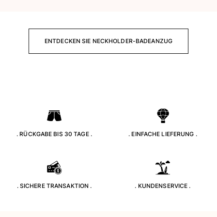
Strandtaschen
Strandtaschen
Mini-Taschen
ENTDECKEN SIE NECKHOLDER-BADEANZUG
Stoffbeutel
Alle Taschen anzeigen
Sonnenbrille
Alle Sonnenbrille anzeigen
Schals
Alle Schals anzeigen
. RÜCKGABE BIS 30 TAGE .
. EINFACHE LIEFERUNG .
Accessoires Kinder
Kinderhut
Strandtücher und Ponchos
. SICHERE TRANSAKTION .
. KUNDENSERVICE .
Schuhe
Socken
Alle Accessoires Kinder anzeigen