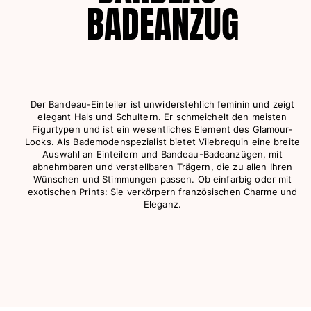
BADEANZUG
Tuniken
Hosen
Sweatshirts
T-Shirts
Loungewear-Kollektion
Kimonos
Der Bandeau-Einteiler ist unwiderstehlich feminin und zeigt
Alle Bekleidung anzeigen
elegant Hals und Schultern. Er schmeichelt den meisten
Figurtypen und ist ein wesentliches Element des Glamour-
Yachting collection
Looks. Als Bademodenspezialist bietet Vilebrequin eine breite
Auswahl an Einteilern und Bandeau-Badeanzügen, mit
Alle Yachting collection anzeigen
abnehmbaren und verstellbaren Trägern, die zu allen Ihren
Wünschen und Stimmungen passen. Ob einfarbig oder mit
Jungen
exotischen Prints: Sie verkörpern französischen Charme und
Eleganz.
Alle Jungen anzeigen
Badehose
Badeshorts
Babys
Klassische