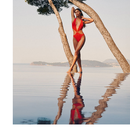
Slips
Magische Bademode
Alle Badehose anzeigen
Bekleidung
Polohemden
Shirts
Shorts
Pullover und Strickjacke
Oberbekleidung
Hosen
Pullover
T-Shirts
Loungewear-kollektion
Alle Bekleidung anzeigen
Große Größen
Alle Große Größen anzeigen