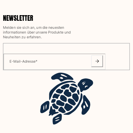
Beutel
NEWSLETTER
Alle Beutel anzeigen
Melden sie sich an, um die neuesten
informationen über unsere Produkte und
Schuhe
Neuheiten zu erfahren.
Flip Flops
Loafer
E-Mail-Adresse
*
Beachwear-Schuhe
Alle Schuhe anzeigen
Outdoor
Alle Outdoor anzeigen
Socken
Alle Socken anzeigen
Strandspiele