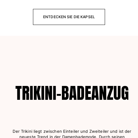
Klassische stretch
Klassische dünne Stoffe finden
ENTDECKEN SIE DIE KAPSEL
Bademode Bestickte
Shirt mit UV-Schutz
Magische Badehose
Alle Badehose anzeigen
Bekleidung
Polohemden
T-Shirts
Hosen
TRIKINI-BADEANZUG
Hemden
Shorts
Sweatshirts
Alle Bekleidung anzeigen
Mädchen
Der Trikini liegt zwischen Einteiler und Zweiteiler und ist der
Alle Mädchen anzeigen
neueste Trend in der Damenbademode. Durch seinen