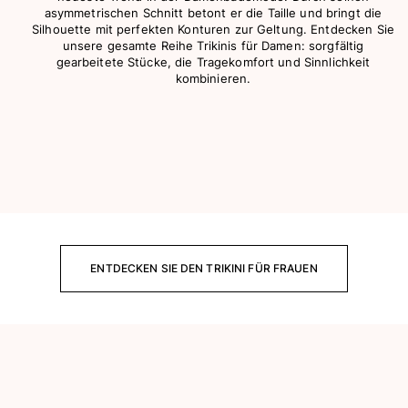
asymmetrischen Schnitt betont er die Taille und bringt die
Bademode
Silhouette mit perfekten Konturen zur Geltung. Entdecken Sie
unsere gesamte Reihe Trikinis für Damen: sorgfältig
gearbeitete Stücke, die Tragekomfort und Sinnlichkeit
Badeanzug
kombinieren.
Rashguard
Bikini
Babys
Bikinihosen
Alle Bademode anzeigen
Bekleidung
Kleider und Röcke
ENTDECKEN SIE DEN TRIKINI FÜR FRAUEN
Overall
Shorts
Sweatshirts
T-shirts
Alle Bekleidung anzeigen
Babys