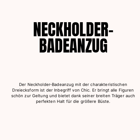
Alle Babys anzeigen
Accessoires
NECKHOLDER-
Alle Accessoires anzeigen
BADEANZUG
Kappen und Anglerhüte
Kappe
Hut
Alle Kappen und Anglerhüte anzeigen
Strandtücher & Pareos
Der Neckholder-Badeanzug mit der charakteristischen
Dreiecksform ist der Inbegriff von Chic. Er bringt alle Figuren
schön zur Geltung und bietet dank seiner breiten Träger auch
Strandtücher
perfekten Halt für die größere Büste.
Unisex-Handtuch
Pareos
Alle Strandtücher & Pareos anzeigen
Taschen