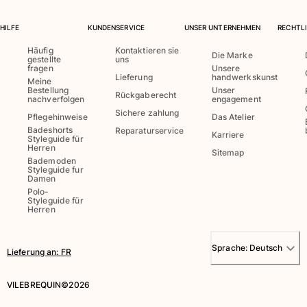
Alle Strandspiele anzeigen
HILFE
KUNDENSERVICE
UNSER UNTERNEHMEN
RECHTLI
Schlüsselanhänger
Häufig
Kontaktieren sie
Die Marke
gestellte
uns
fragen
Unsere
Alle Schlüsselanhänger anzeigen
Lieferung
handwerkskunst
Meine
Bestellung
Unser
Rückgaberecht
Schmuck und Uhren
nachverfolgen
engagement
Sichere zahlung
Pflegehinweise
Das Atelier
Alle Schmuck und Uhren anzeigen
Badeshorts
Reparaturservice
Karriere
Styleguide für
Herren
Kollaborationen
Sitemap
Bademoden
Styleguide fur
GESCHENK
Damen
Polo-
Styleguide für
Inspirationen
Herren
DIE VILEBREQUIN-STRÄNDE
Sprache:
Deutsch
Lieferung an
:
FR
Magazin
VILEBREQUIN©2026
La Maison Vilebrequin
Geschenkgutchein