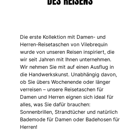
DES REISENS
Slips
Magische Bademode
Alle Badehose anzeigen
Bekleidung
Die erste Kollektion mit Damen- und
Herren-Reisetaschen von Vilebrequin
Polohemden
wurde von unseren Reisen inspiriert, die
Shirts
wir seit Jahren mit Ihnen unternehmen.
Shorts
Wir nehmen Sie mit auf einen Ausflug in
Pullover und Strickjacke
die Handwerkskunst. Unabhängig davon,
Oberbekleidung
ob Sie übers Wochenende oder länger
Hosen
verreisen – unsere Reisetaschen für
Pullover
Damen und Herren eignen sich ideal für
T-Shirts
alles, was Sie dafür brauchen:
Loungewear-kollektion
Sonnenbrillen, Strandtücher und natürlich
Alle Bekleidung anzeigen
Bademode für Damen oder Badehosen für
Große Größen
Herren!
Alle Große Größen anzeigen