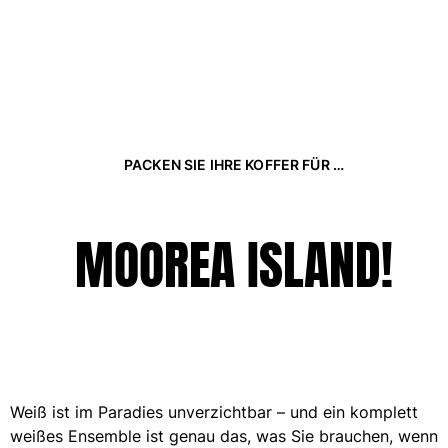
Tuniken
Hosen
Sweatshirts
T-Shirts
Loungewear-Kollektion
Kimonos
Alle Bekleidung anzeigen
PACKEN SIE IHRE KOFFER FÜR …
Yachting collection
Alle Yachting collection anzeigen
MOOREA ISLAND!
Jungen
Alle Jungen anzeigen
Badehose
Badeshorts
Weiß ist im Paradies unverzichtbar – und ein komplett
Babys
weißes Ensemble ist genau das, was Sie brauchen, wenn
Klassische