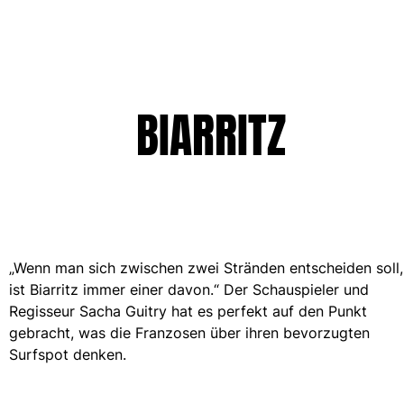
Beutel
Alle Beutel anzeigen
Schuhe
BIARRITZ
Flip Flops
Loafer
Beachwear-Schuhe
Alle Schuhe anzeigen
Outdoor
„Wenn man sich zwischen zwei Stränden entscheiden soll,
Alle Outdoor anzeigen
ist Biarritz immer einer davon.“ Der Schauspieler und
Regisseur Sacha Guitry hat es perfekt auf den Punkt
Socken
gebracht, was die Franzosen über ihren bevorzugten
Surfspot denken.
Alle Socken anzeigen
Strandspiele