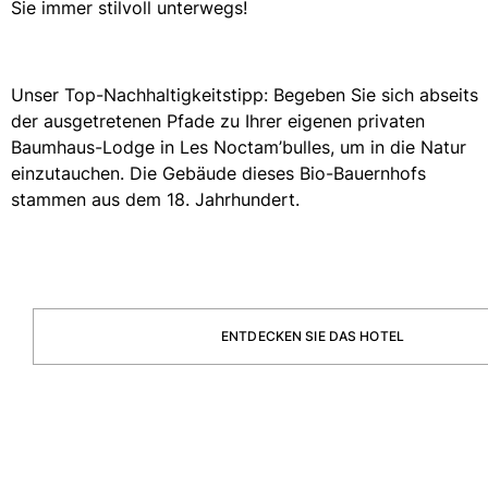
Sie immer stilvoll unterwegs!
Strandtaschen
Strandtaschen
Mini-Taschen
Unser Top-Nachhaltigkeitstipp: Begeben Sie sich abseits
Stoffbeutel
der ausgetretenen Pfade zu Ihrer eigenen privaten
Alle Taschen anzeigen
Baumhaus-Lodge in Les Noctam’bulles, um in die Natur
Sonnenbrille
einzutauchen. Die Gebäude dieses Bio-Bauernhofs
stammen aus dem 18. Jahrhundert.
Alle Sonnenbrille anzeigen
Schals
Alle Schals anzeigen
Accessoires Kinder
ENTDECKEN SIE DAS HOTEL
Kinderhut
Strandtücher und Ponchos
Schuhe
Socken
Alle Accessoires Kinder anzeigen