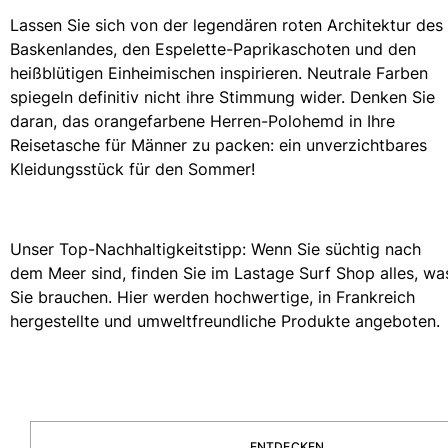
Lassen Sie sich von der legendären roten Architektur des
Alle Strandspiele anzeigen
Baskenlandes, den Espelette-Paprikaschoten und den
Schlüsselanhänger
heißblütigen Einheimischen inspirieren. Neutrale Farben
spiegeln definitiv nicht ihre Stimmung wider. Denken Sie
Alle Schlüsselanhänger anzeigen
daran, das orangefarbene Herren-Polohemd in Ihre
Schmuck und Uhren
Reisetasche für Männer zu packen: ein unverzichtbares
Kleidungsstück für den Sommer!
Alle Schmuck und Uhren anzeigen
Kollaborationen
Unser Top-Nachhaltigkeitstipp: Wenn Sie süchtig nach
GESCHENK
dem Meer sind, finden Sie im Lastage Surf Shop alles, wa
Sie brauchen. Hier werden hochwertige, in Frankreich
Inspirationen
hergestellte und umweltfreundliche Produkte angeboten.
DIE VILEBREQUIN-STRÄNDE
Magazin
La Maison Vilebrequin
Geschenkgutchein
ENTDECKEN