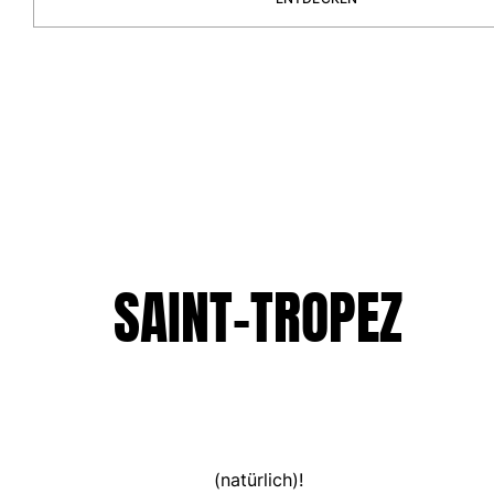
Retourenportal
Rückgaberecht
Lieferung
Häufig gestellte fragen
einen Store finden
Kontaktieren sie uns
Verfolgen Sie meine Bestellung
Mein Konto
SAINT-TROPEZ
(natürlich)!