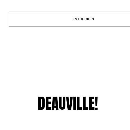
Bademode
ENTDECKEN
Badeanzug
Rashguard
Bikini
Babys
Bikinihosen
Alle Bademode anzeigen
Bekleidung
Kleider und Röcke
Overall
Shorts
DEAUVILLE!
Sweatshirts
T-shirts
Alle Bekleidung anzeigen
Babys