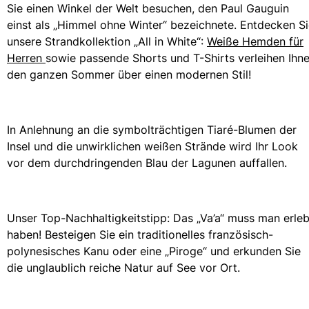
Sie einen Winkel der Welt besuchen, den Paul Gauguin
Klassische stretch
einst als „Himmel ohne Winter“ bezeichnete. Entdecken S
Klassische dünne Stoffe finden
unsere Strandkollektion „All in White“:
Weiße Hemden für
Bademode Bestickte
Herren
sowie passende Shorts und T-Shirts verleihen Ihn
Shirt mit UV-Schutz
den ganzen Sommer über einen modernen Stil!
Magische Badehose
Alle Badehose anzeigen
Bekleidung
In Anlehnung an die symbolträchtigen Tiaré-Blumen der
Insel und die unwirklichen weißen Strände wird Ihr Look
Polohemden
vor dem durchdringenden Blau der Lagunen auffallen.
T-Shirts
Hosen
Hemden
Shorts
Unser Top-Nachhaltigkeitstipp: Das „Va’a“ muss man erleb
Sweatshirts
haben! Besteigen Sie ein traditionelles französisch-
Alle Bekleidung anzeigen
polynesisches Kanu oder eine „Piroge“ und erkunden Sie
die unglaublich reiche Natur auf See vor Ort.
Mädchen
Alle Mädchen anzeigen