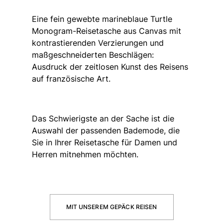
Damen
Eine fein gewebte marineblaue Turtle
Monogram-Reisetasche aus Canvas mit
Alle Damen anzeigen
kontrastierenden Verzierungen und
maßgeschneiderten Beschlägen:
Bademode
Ausdruck der zeitlosen Kunst des Reisens
auf französische Art.
Bikinis
Einteiler
Oberteile
Badeanzug
Das Schwierigste an der Sache ist die
Rashguards
Auswahl der passenden Bademode, die
Alle Bademode anzeigen
Sie in Ihrer Reisetasche für Damen und
Herren mitnehmen möchten.
Bekleidung
Kleider
Polos
Shorts
MIT UNSEREM GEPÄCK REISEN
Hemden