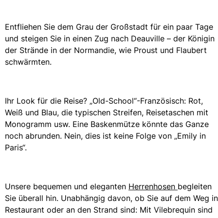
Alle Babys anzeigen
Entfliehen Sie dem Grau der Großstadt für ein paar Tage
Accessoires
und steigen Sie in einen Zug nach Deauville – der Königin
der Strände in der Normandie, wie Proust und Flaubert
Alle Accessoires anzeigen
schwärmten.
Kappen und Anglerhüte
Kappe
Ihr Look für die Reise? „Old-School“-Französisch: Rot,
Hut
Weiß und Blau, die typischen Streifen, Reisetaschen mit
Alle Kappen und Anglerhüte anzeigen
Monogramm usw. Eine Baskenmütze könnte das Ganze
Strandtücher & Pareos
noch abrunden. Nein, dies ist keine Folge von „Emily in
Paris“.
Strandtücher
Unisex-Handtuch
Pareos
Unsere bequemen und eleganten
Herrenhosen
begleiten
Alle Strandtücher & Pareos anzeigen
Sie überall hin. Unabhängig davon, ob Sie auf dem Weg i
Taschen
Restaurant oder an den Strand sind: Mit Vilebrequin sind