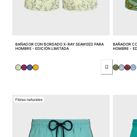
Bolso para Viajes
Mini bolsos
Bolso tote
Ver todo Bolsas
Gafas de sol
BAÑADOR CON BORDADO X-RAY SEAWEED PARA
BAÑADOR CO
HOMBRE - EDICIÓN LIMITADA
HOMBRE - ED
Ver todo Gafas de sol
Pañuelos de playa
Ver todo Pañuelos de playa
Accesorios Niños
Sombrero para niños
Fibras naturales
Toallas y Ponchos de playa
Zapatos
Calcetines
Ver todo Accesorios Niños