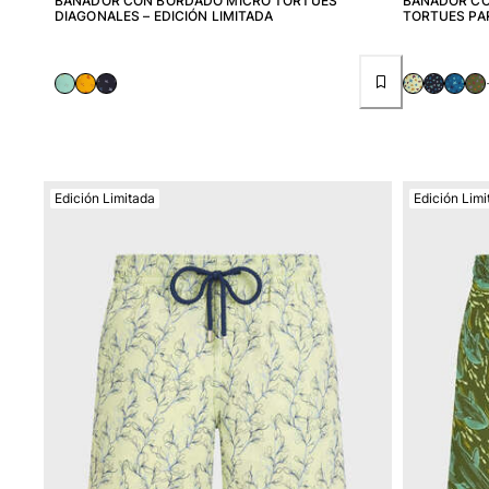
BAÑADOR CON BORDADO MICRO TORTUES
BAÑADOR CO
DIAGONALES – EDICIÓN LIMITADA
TORTUES PAR
Accesorios
Ver todo Accesorios
Sombreros y Gorras
Gorra
Gorro
Edición Limitada
Edición Limi
Ver todo Sombreros y Gorras
Toallas & pareo
Toallas
Toalla de algodón
Pareo
Ver todo Toallas & pareo
Bolsas
Bolsos y bolsas de playa