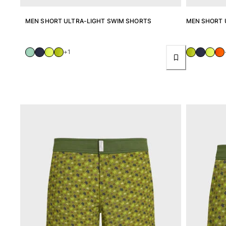
Mujer
MEN SHORT ULTRA-LIGHT SWIM SHORTS
MEN SHORT 
Ver todo Mujer
Trajes de baño
+1
Bikinis
Una pieza
Tops
Partes de abajo
Rashguards
Ver todo Trajes de baño
Pret-a-porter
Vestidos
Polos
Shorts
Camisas
Túnicas