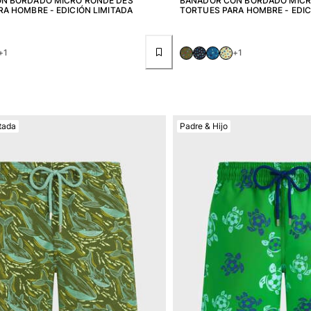
N BORDADO MICRO RONDE DES
BAÑADOR CON BORDADO MICR
A HOMBRE - EDICIÓN LIMITADA
TORTUES PARA HOMBRE - EDIC
+1
+1
tada
Padre & Hijo