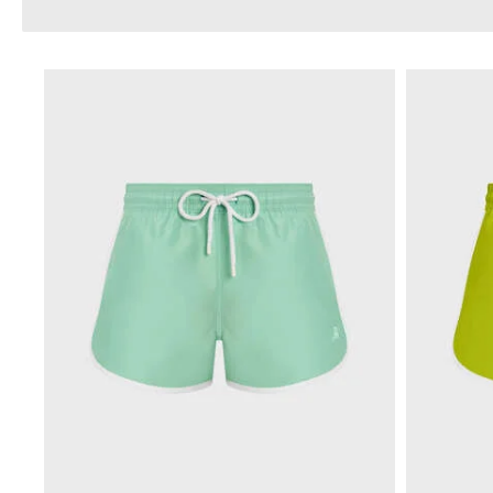
Mágico
Ver todo Bañadores
Pret-a-porter
Polos
Camisas
Shorts
Jersey y cárdigan
Chaquetas y Abrigos
Pantalones
Jerséis
Camisetas
Loungewear
Ver todo Pret-a-porter
Tallas grandes
Ver todo Tallas grandes