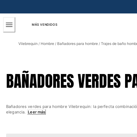
ACCESIBILIDAD
SALTAR
AL
CONTENIDO
PRINCIPAL
MÁS VENDIDOS
Hombre
Vilebrequin
Hombre
Bañadores para hombre
Trajes de baño homb
/
/
/
Ver todo Hombre
Bañadores
Trajes de baño
BAÑADORES VERDES P
Clásico
Clásico stretch
Clásico ultra ligero
Bordados Edición Numerada
Bañadores verdes para hombre Vilebrequin: la perfecta combinació
Cintura plana
elegancia.
Leer más
Clásico corto
Clásico largo
Camiseta de baño
Slip