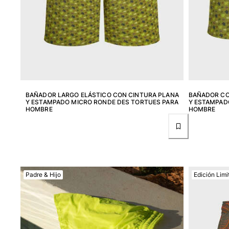
Pantalones
Sweatshirts
Camisetas
Colección loungewear
Kimonos
Ver todo Pret-a-porter
Yachting collection
BAÑADOR LARGO ELÁSTICO CON CINTURA PLANA
BAÑADOR CO
Y ESTAMPADO MICRO RONDE DES TORTUES PARA
Y ESTAMPAD
Ver todo Yachting collection
HOMBRE
HOMBRE
Niño
Ver todo Niño
Trajes de baño
Padre & Hijo
Edición Limi
Traje de baño
Bebé
Clásico
Clásico stretch