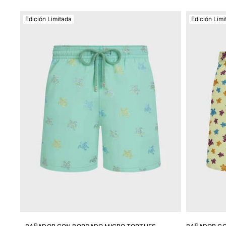
Trajes de baño
Edición Limitada
Edición Limi
Bañadores Una Pieza
Rashguard
Dos Piezas
Bebe
Partes de abajo de bikini
Ver todo Trajes de baño
Pret-a-porter
Vestidos y Faldas
Monos
Pantalones cortos
Sudaderas
Camisetas
Ver todo Pret-a-porter
Bebé
Ver todo Bebé