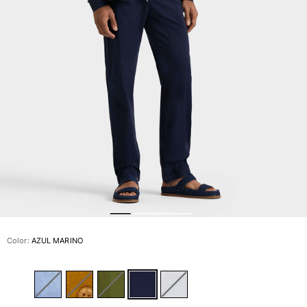
Slip
Mágico
Ver todo Bañadores
Pret-a-porter
Polos
Camisas
Shorts
Jersey y cárdigan
Chaquetas y Abrigos
Pantalones
Jerséis
Camisetas
Loungewear
Color:
AZUL MARINO
Ver todo Pret-a-porter
Tallas grandes
Ver todo Tallas grandes