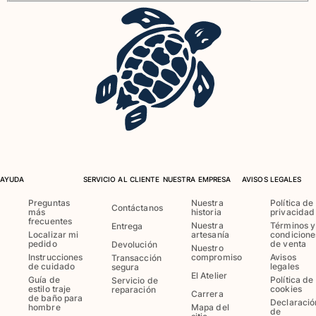
Trajes de baño
Bañadores Una Pieza
Rashguard
Dos Piezas
Bebe
Partes de abajo de bikini
Ver todo Trajes de baño
Pret-a-porter
AYUDA
SERVICIO AL CLIENTE
NUESTRA EMPRESA
AVISOS LEGALES
Vestidos y Faldas
Preguntas
Nuestra
Política de
Contáctanos
Monos
más
historia
privacidad
frecuentes
Pantalones cortos
Nuestra
Términos y
Entrega
Localizar mi
artesanía
condicione
Sudaderas
pedido
de venta
Devolución
Nuestro
Instrucciones
compromiso
Avisos
Transacción
Camisetas
de cuidado
legales
segura
El Atelier
Ver todo Pret-a-porter
Guía de
Política de
Servicio de
estilo traje
cookies
reparación
Carrera
de baño para
Bebé
Declaració
hombre
Mapa del
de