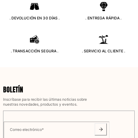
Clásico stretch
Clásico ultra ligero
. DEVOLUCIÓN EN 30 DÍAS .
. ENTREGA RÁPIDA .
Trajes de baño Bordados
Camiseta de baño
Trajes de baño mágicos
Ver todo Trajes de baño
. TRANSACCIÓN SEGURA .
. SERVICIO AL CLIENTE .
Pret-a-porter
Polos
Camisetas
Pantalones
BOLETÍN
Camisas
Shorts
Inscríbase para recibir las últimas noticias sobre
Sudaderas
nuestras novedades, productos y eventos.
Ver todo Pret-a-porter
Niña
Correo electrónico
*
Ver todo Niña