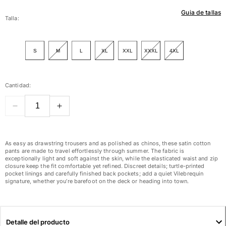
Guia de tallas
Mujer
Talla:
Ver todo Mujer
S
M
L
XL
XXL
XXXL
4XL
Trajes de baño
Bikinis
Cantidad:
Una pieza
Tops
Partes de abajo
Rashguards
Ver todo Trajes de baño
As easy as drawstring trousers and as polished as chinos, these satin cotton
pants are made to travel effortlessly through summer. The fabric is
exceptionally light and soft against the skin, while the elasticated waist and zip
Pret-a-porter
closure keep the fit comfortable yet refined. Discreet details; turtle-printed
pocket linings and carefully finished back pockets; add a quiet Vilebrequin
Vestidos
signature, whether you’re barefoot on the deck or heading into town.
Polos
Shorts
Camisas
Detalle del producto