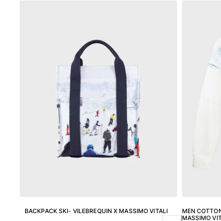
Magici
Vedi tutti i Costumi da bagno
Abbigliamento
Polo
Camicie
Bermuda
Pullover e Cardigan
Capispalla
Pantaloni
Maglieria
T-shirts
Modelli lounge
Vedi tutti i Abbigliamento
Taglie forti
Vedi tutti i Taglie forti
BACKPACK SKI- VILEBREQUIN X MASSIMO VITALI
MEN COTTON 
MASSIMO VIT