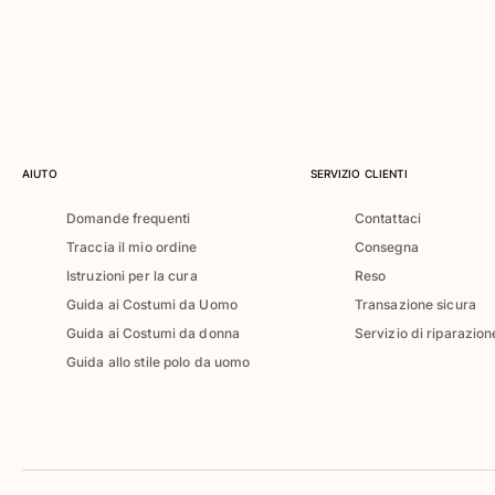
Classico ultraleggero
Costumi da bagno Ricamati
Rashguard
Costumi da bagno magici
Vedi tutti i Costumi da bagno
Abbigliamento
AIUTO
SERVIZIO CLIENTI
Polo
Domande frequenti
Contattaci
T-shirt
Traccia il mio ordine
Consegna
Pantaloni
Istruzioni per la cura
Reso
Camicie
Guida ai Costumi da Uomo
Transazione sicura
Bermuda
Guida ai Costumi da donna
Servizio di riparazion
Felpe
Guida allo stile polo da uomo
Vedi tutti i Abbigliamento
Bambina
Vedi tutti i Bambina