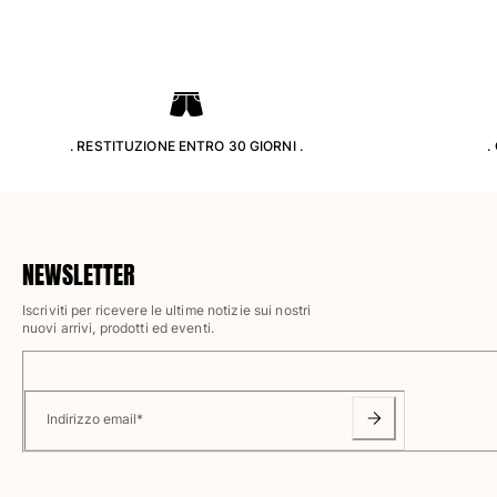
Pantaloni
Sweatshirts
T-Shirts
Modelli lounge
Kimonos
Vedi tutti i Abbigliamento
. RESTITUZIONE ENTRO 30 GIORNI .
.
Yachting collection
Vedi tutti i Yachting collection
NEWSLETTER
Bambino
Iscriviti per ricevere le ultime notizie sui nostri
Vedi tutti i Bambino
nuovi arrivi, prodotti ed eventi.
Costumi da bagno
Pantalocini mare
Indirizzo email
*
Neonato
Classico
Classico stretch