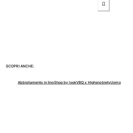
Donna
Vedi tutti i Donna
Costumi da bagno
Bikinis
Intero
Tops
Slips
SCOPRI ANCHE:
Rashguards
Vedi tutti i Costumi da bagno
Abbigliamento in lino
Shop by look
VBQ x Highsnobiety
Uomo
Abbigliamento
Abiti
Polos
Shorts
Camicie
Tuniche