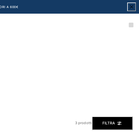
ORI A 600€
FILTRA
3 prodotti