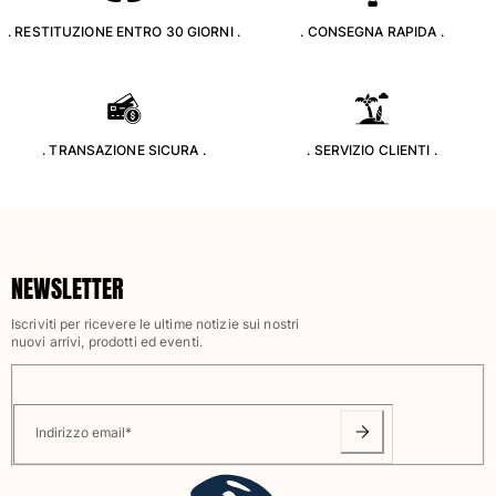
Classico stretch
. RESTITUZIONE ENTRO 30 GIORNI .
. CONSEGNA RAPIDA .
Classico ultraleggero
Costumi da bagno Ricamati
Rashguard
Costumi da bagno magici
Vedi tutti i Costumi da bagno
. TRANSAZIONE SICURA .
. SERVIZIO CLIENTI .
Abbigliamento
Polo
T-shirt
NEWSLETTER
Pantaloni
Camicie
Iscriviti per ricevere le ultime notizie sui nostri
nuovi arrivi, prodotti ed eventi.
Bermuda
Felpe
Vedi tutti i Abbigliamento
Indirizzo email
*
Bambina
Vedi tutti i Bambina