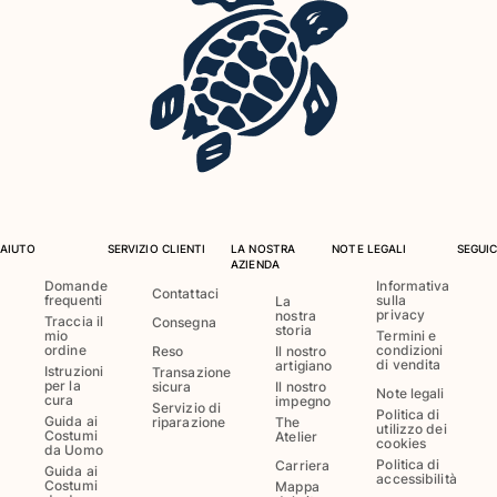
Costumi da bagno
Costumi Interi
Rashguard
Bikini
Neonato
Slip Mare
Vedi tutti i Costumi da bagno
AIUTO
SERVIZIO CLIENTI
LA NOSTRA
NOTE LEGALI
SEGUIC
Abbigliamento
AZIENDA
Domande
Informativa
Contattaci
frequenti
sulla
Abiti e Gonne
La
privacy
nostra
Traccia il
Consegna
Tute
storia
mio
Termini e
ordine
condizioni
Reso
Il nostro
Pantaloncini
di vendita
artigiano
Istruzioni
Transazione
Felpe
per la
sicura
Il nostro
Note legali
cura
impegno
T-shirt
Servizio di
Politica di
Guida ai
riparazione
The
utilizzo dei
Vedi tutti i Abbigliamento
Costumi
Atelier
cookies
da Uomo
Politica di
Carriera
Guida ai
Neonato
accessibilità
Costumi
Mappa