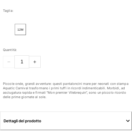
Donna
Taglia:
Vedi tutti i Donna
12M
Costumi da bagno
Bikinis
Quantità:
Intero
Tops
Slips
Rashguards
Vedi tutti i Costumi da bagno
Piccole onde, grandi avventure: questi pantaloncini mare per neonati con stampa
Aquatic Carnival trasformano i primi tuffi in ricordi indimenticabili. Morbidi, ad
asciugatura rapida e firmati "Mon premier Vilebrequin", sono un piccolo ricordo
Abbigliamento
delle prime giornate al sole.
Abiti
Polos
Shorts
Dettagli del prodotto
Camicie