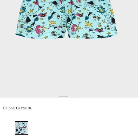
Slip
Magici
Vedi tutti i Costumi da bagno
Abbigliamento
Polo
Camicie
Bermuda
Pullover e Cardigan
Capispalla
Pantaloni
Maglieria
T-shirts
Modelli lounge
Colore:
OXYGENE
Vedi tutti i Abbigliamento
Taglie forti
Vedi tutti i Taglie forti