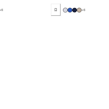
+6
+6