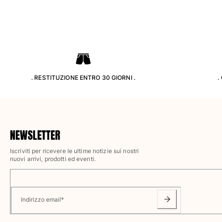
Pantaloni
Sweatshirts
T-Shirts
Modelli lounge
Kimonos
Vedi tutti i Abbigliamento
. RESTITUZIONE ENTRO 30 GIORNI .
.
Yachting collection
Vedi tutti i Yachting collection
Bambino
NEWSLETTER
Vedi tutti i Bambino
Iscriviti per ricevere le ultime notizie sui nostri
nuovi arrivi, prodotti ed eventi.
Costumi da bagno
Pantalocini mare
Neonato
Indirizzo email
*
Classico
Classico stretch