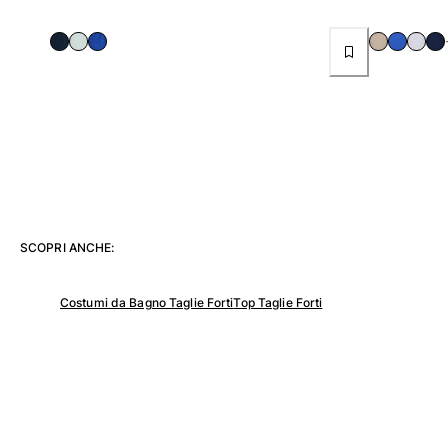
Donna
Vedi tutti i Donna
Costumi da bagno
Bikinis
Intero
Tops
Slips
Rashguards
SCOPRI ANCHE:
Vedi tutti i Costumi da bagno
Abbigliamento
Costumi da Bagno Taglie Forti
Top Taglie Forti
Abiti
Polos
Shorts
Camicie
Tuniche