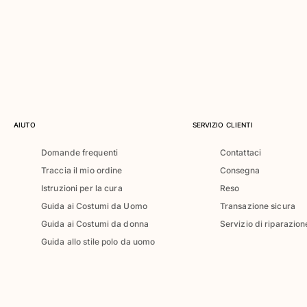
Classico ultraleggero
Costumi da bagno Ricamati
Rashguard
Costumi da bagno magici
Vedi tutti i Costumi da bagno
Abbigliamento
AIUTO
SERVIZIO CLIENTI
Polo
T-shirt
Domande frequenti
Contattaci
Pantaloni
Traccia il mio ordine
Consegna
Camicie
Istruzioni per la cura
Reso
Bermuda
Guida ai Costumi da Uomo
Transazione sicura
Felpe
Guida ai Costumi da donna
Servizio di riparazion
Vedi tutti i Abbigliamento
Guida allo stile polo da uomo
Bambina
Vedi tutti i Bambina