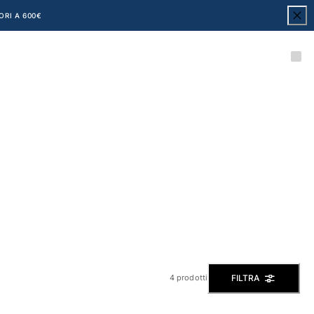
ORI A 600€
FILTRA
4 prodotti