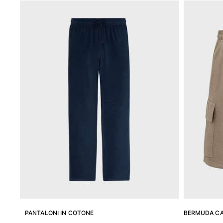
Magici
Vedi tutti i Costumi da bagno
Abbigliamento
Polo
Camicie
Bermuda
Pullover e Cardigan
Capispalla
Pantaloni
Maglieria
T-shirts
Modelli lounge
Vedi tutti i Abbigliamento
Taglie forti
Vedi tutti i Taglie forti
PANTALONI IN COTONE
BERMUDA CAR