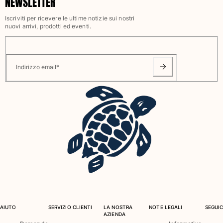
NEWSLETTER
Classico stretch
Iscriviti per ricevere le ultime notizie sui nostri
Classico ultraleggero
nuovi arrivi, prodotti ed eventi.
Costumi da bagno Ricamati
Rashguard
Costumi da bagno magici
Indirizzo email
*
Vedi tutti i Costumi da bagno
Abbigliamento
Polo
T-shirt
Pantaloni
Camicie
Bermuda
Felpe
Vedi tutti i Abbigliamento
Bambina
AIUTO
SERVIZIO CLIENTI
LA NOSTRA
NOTE LEGALI
SEGUIC
AZIENDA
Vedi tutti i Bambina