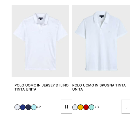
Donna
Vedi tutti i Donna
Costumi da bagno
Bikinis
Intero
Tops
Slips
Rashguards
Vedi tutti i Costumi da bagno
POLO UOMO IN JERSEY DI LINO
POLO UOMO IN SPUGNA TINTA
TINTA UNITA
UNITA
Abbigliamento
Abiti
+2
+3
Polos
Shorts
Camicie