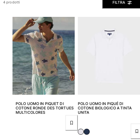
FILTRA
4 prodotti
Slip
Magici
Vedi tutti i Costumi da bagno
Abbigliamento
Polo
Camicie
Bermuda
Pullover e Cardigan
Capispalla
Pantaloni
Maglieria
T-shirts
POLO UOMO IN PIQUET DI
POLO UOMO IN PIQUÉ DI
Modelli lounge
COTONE RONDE DES TORTUES
COTONE BIOLOGICO A TINTA
MULTICOLORES
UNITA
Vedi tutti i Abbigliamento
Taglie forti
Vedi tutti i Taglie forti