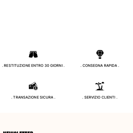
Tuniche
Pantaloni
Sweatshirts
T-Shirts
Modelli lounge
Kimonos
Vedi tutti i Abbigliamento
Yachting collection
. RESTITUZIONE ENTRO 30 GIORNI .
. CONSEGNA RAPIDA .
Vedi tutti i Yachting collection
Bambino
Vedi tutti i Bambino
. TRANSAZIONE SICURA .
. SERVIZIO CLIENTI .
Costumi da bagno
Pantalocini mare
Neonato
Classico