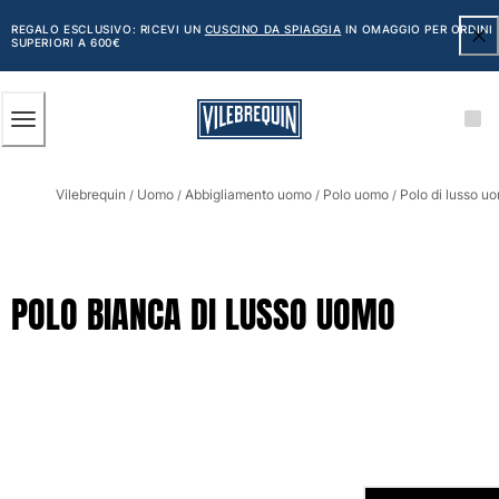
ACCESSIBILITÀ
SALTA
AL
REGALO ESCLUSIVO: RICEVI UN
CUSCINO DA SPIAGGIA
IN OMAGGIO PER ORDINI
SUPERIORI A 600€
CONTENUTO
PRINCIPALE
Uomo
Vilebrequin
Uomo
Abbigliamento uomo
Polo uomo
Polo di lusso u
Vedi tutti i Uomo
/
/
/
/
Costumi da bagno
Pantaloncini mare
POLO BIANCA DI LUSSO UOMO
Classico
Classico stretch
Classico ultraleggero
Ricamati Edizione Numerata
Cintura piatta
Classico corto
Classico lungo
Rash guard