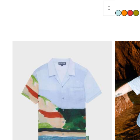
Donna
Vedi tutti i Donna
Costumi da bagno
Bikinis
Intero
Tops
Slips
Rashguards
Vedi tutti i Costumi da bagno
Abbigliamento
Abiti
Polos
Shorts
Camicie
Tuniche