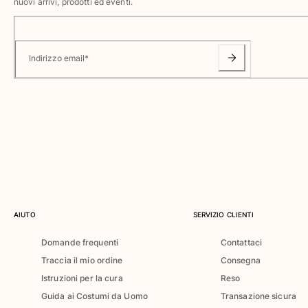
Costumi da bagno
nuovi arrivi, prodotti ed eventi.
Costumi Interi
Rashguard
Indirizzo email
*
Bikini
Neonato
Slip Mare
Vedi tutti i Costumi da bagno
Abbigliamento
Abiti e Gonne
Tute
Pantaloncini
AIUTO
SERVIZIO CLIENTI
Felpe
T-shirt
Domande frequenti
Contattaci
Vedi tutti i Abbigliamento
Traccia il mio ordine
Consegna
Neonato
Istruzioni per la cura
Reso
Guida ai Costumi da Uomo
Transazione sicura
Vedi tutti i Neonato