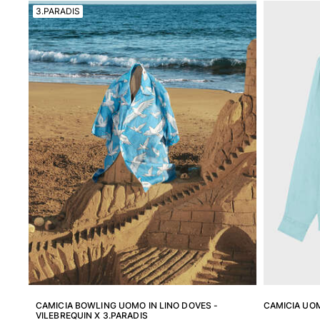
3.PARADIS
Magici
Vedi tutti i Costumi da bagno
Abbigliamento
Polo
Camicie
Bermuda
Pullover e Cardigan
Capispalla
Pantaloni
Maglieria
T-shirts
Modelli lounge
Vedi tutti i Abbigliamento
Taglie forti
Vedi tutti i Taglie forti
CAMICIA BOWLING UOMO IN LINO DOVES -
CAMICIA UOM
VILEBREQUIN X 3.PARADIS