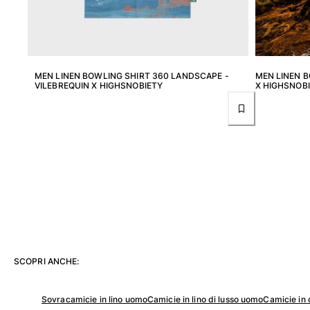
Pantaloni
Sweatshirts
T-Shirts
Modelli lounge
Kimonos
MEN LINEN BOWLING SHIRT 360 LANDSCAPE -
MEN LINEN B
VILEBREQUIN X HIGHSNOBIETY
X HIGHSNOB
Vedi tutti i Abbigliamento
Yachting collection
Vedi tutti i Yachting collection
Bambino
Vedi tutti i Bambino
Costumi da bagno
Pantalocini mare
SCOPRI ANCHE:
Neonato
Classico
Sovracamicie in lino uomo
Camicie in lino di lusso uomo
Camicie in
Classico stretch