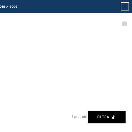
ORI A 600€
FILTRA
7 prodotti