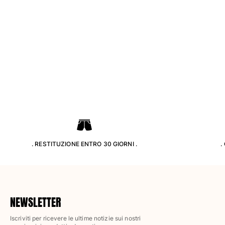
Classico ultraleggero
Costumi da bagno Ricamati
Rashguard
Costumi da bagno magici
Vedi tutti i Costumi da bagno
Abbigliamento
Polo
T-shirt
Pantaloni
Camicie
Bermuda
. RESTITUZIONE ENTRO 30 GIORNI .
.
Felpe
Vedi tutti i Abbigliamento
Bambina
NEWSLETTER
Vedi tutti i Bambina
Iscriviti per ricevere le ultime notizie sui nostri