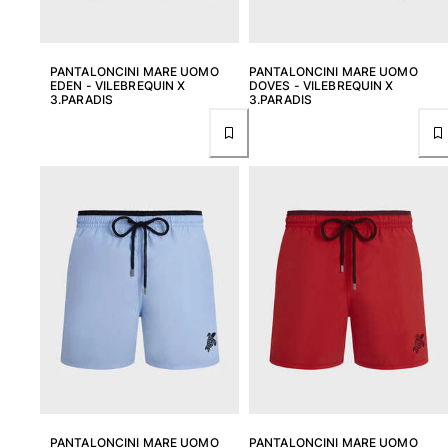
Vedi tutti i Giochi da spiaggia
Portachiavi
PANTALONCINI MARE UOMO
PANTALONCINI MARE UOMO
EDEN - VILEBREQUIN X
DOVES - VILEBREQUIN X
3.PARADIS
3.PARADIS
Vedi tutti i Portachiavi
Gioielli e Orologi
Vedi tutti i Gioielli e Orologi
Collaborazioni
Regali
Ispirazioni
LE SPIAGGE VILEBREQUIN
Magazine
La Maison Vilebrequin
PANTALONCINI MARE UOMO
PANTALONCINI MARE UOMO
GIFT CARD