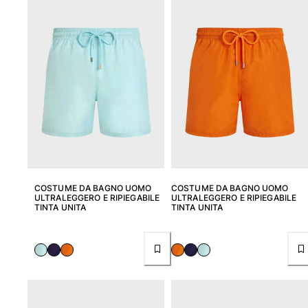
Costumi da bagno
Costumi Interi
Rashguard
Bikini
Neonato
Slip Mare
Vedi tutti i Costumi da bagno
Abbigliamento
Abiti e Gonne
COSTUME DA BAGNO UOMO
COSTUME DA BAGNO UOMO
ULTRALEGGERO E RIPIEGABILE
ULTRALEGGERO E RIPIEGABILE
Tute
TINTA UNITA
TINTA UNITA
Pantaloncini
Felpe
T-shirt
Vedi tutti i Abbigliamento
Neonato