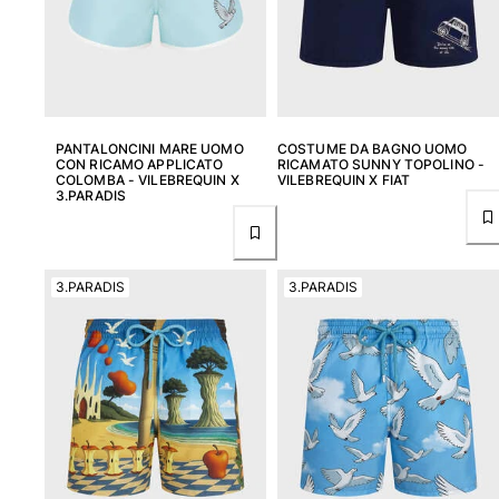
Borsello
Vedi tutti i Borsello
Scarpe
PANTALONCINI MARE UOMO
COSTUME DA BAGNO UOMO
CON RICAMO APPLICATO
RICAMATO SUNNY TOPOLINO -
Infradito
COLOMBA - VILEBREQUIN X
VILEBREQUIN X FIAT
3.PARADIS
Mocassino
Calzature da Spiaggia
Vedi tutti i Scarpe
3.PARADIS
3.PARADIS
Outdoor
Vedi tutti i Outdoor
Calzini
Vedi tutti i Calzini
Giochi da spiaggia