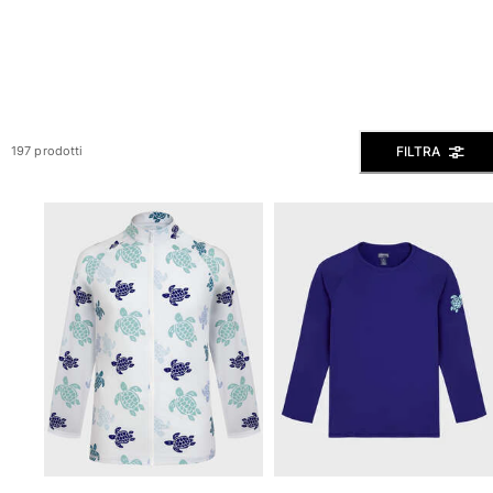
Slip
Magici
Vedi tutti i Costumi da bagno
Abbigliamento
FILTRA
197 prodotti
Polo
Camicie
Bermuda
Pullover e Cardigan
Capispalla
Pantaloni
Maglieria
T-shirts
Modelli lounge
Vedi tutti i Abbigliamento
Taglie forti
Vedi tutti i Taglie forti