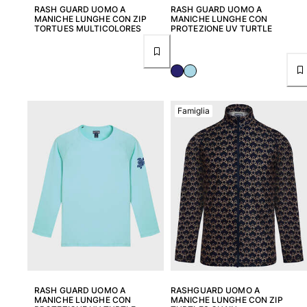
RASH GUARD UOMO A
RASH GUARD UOMO A
MANICHE LUNGHE CON ZIP
MANICHE LUNGHE CON
Donna
TORTUES MULTICOLORES
PROTEZIONE UV TURTLE
Vedi tutti i Donna
Costumi da bagno
Bikinis
Famiglia
Intero
Tops
Slips
Rashguards
Vedi tutti i Costumi da bagno
Abbigliamento
Abiti
Polos
Shorts
RASH GUARD UOMO A
RASHGUARD UOMO A
Camicie
MANICHE LUNGHE CON
MANICHE LUNGHE CON ZIP