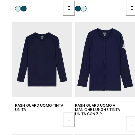
Classico stretch
Classico ultraleggero
Costumi da bagno Ricamati
Rashguard
Costumi da bagno magici
Vedi tutti i Costumi da bagno
Abbigliamento
Polo
T-shirt
Pantaloni
Camicie
Bermuda
Felpe
RASH GUARD UOMO TINTA
RASH GUARD UOMO A
Vedi tutti i Abbigliamento
UNITA
MANICHE LUNGHE TINTA
UNITA CON ZIP
Bambina
Vedi tutti i Bambina