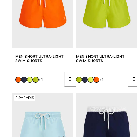
Borsello sacchetti da spiaggia
Borsa da Spiaggia
Mini borse
Borsa tote
Vedi tutti i Borse
Occhiali da sole
MEN SHORT ULTRA-LIGHT
MEN SHORT ULTRA-LIGHT
Vedi tutti i Occhiali da sole
SWIM SHORTS
SWIM SHORTS
Sciarpe da spiaggia
+1
+1
Vedi tutti i Sciarpe da spiaggia
Accessori Bambini
3.PARADIS
Cappello per bambini
Asciugamani e Poncho da spiaggia
Scarpe
Calcetines
Vedi tutti i Accessori Bambini