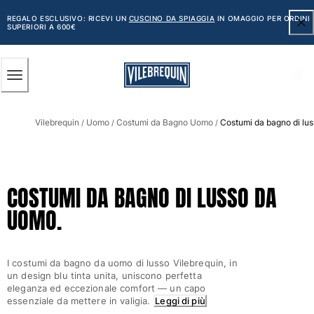
ACCESSIBILITÀ
SALTA
AL
REGALO ESCLUSIVO: RICEVI UN
CUSCINO DA SPIAGGIA
IN OMAGGIO PER ORDINI
SUPERIORI A 600€
CONTENUTO
PRINCIPALE
Uomo
Vilebrequin
Uomo
Costumi da Bagno Uomo
Costumi da bagno di lu
Vedi tutti i Uomo
/
/
/
Costumi da bagno
Pantaloncini mare
COSTUMI DA BAGNO DI LUSSO DA
Classico
UOMO.
Classico stretch
Classico ultraleggero
Ricamati Edizione Numerata
I costumi da bagno da uomo di lusso Vilebrequin, in
Cintura piatta
un design blu tinta unita, uniscono perfetta
Classico corto
eleganza ed eccezionale comfort — un capo
Classico lungo
essenziale da mettere in valigia.
Leggi di più
Rash guard