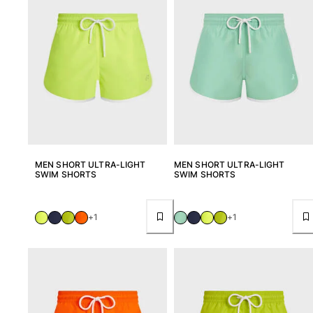
Vedi tutti i Neonato
Accessori
Vedi tutti i Accessori
Cappelli e Cappellini
Cappellino
Cappello
Vedi tutti i Cappelli e Cappellini
MEN SHORT ULTRA-LIGHT
MEN SHORT ULTRA-LIGHT
SWIM SHORTS
SWIM SHORTS
Telli mare & Pareo
+1
+1
Telli mare
Telo mare unisex
Pareo
Vedi tutti i Telli mare & Pareo
Borse