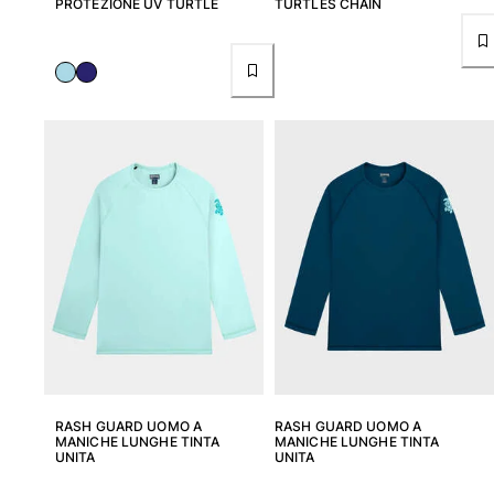
PROTEZIONE UV TURTLE
TURTLES CHAIN
Tuniche
Pantaloni
Sweatshirts
T-Shirts
Modelli lounge
Kimonos
Vedi tutti i Abbigliamento
Yachting collection
Vedi tutti i Yachting collection
Bambino
Vedi tutti i Bambino
Costumi da bagno
RASH GUARD UOMO A
RASH GUARD UOMO A
Pantalocini mare
MANICHE LUNGHE TINTA
MANICHE LUNGHE TINTA
UNITA
UNITA
Neonato
Classico