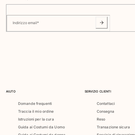
Classico ultraleggero
Costumi da bagno Ricamati
Rashguard
Indirizzo email
*
Costumi da bagno magici
Vedi tutti i Costumi da bagno
Abbigliamento
Polo
T-shirt
Pantaloni
Camicie
Bermuda
AIUTO
SERVIZIO CLIENTI
Felpe
Vedi tutti i Abbigliamento
Domande frequenti
Contattaci
Bambina
Traccia il mio ordine
Consegna
Istruzioni per la cura
Reso
Vedi tutti i Bambina
Guida ai Costumi da Uomo
Transazione sicura
Guida ai Costumi da donna
Servizio di riparazion