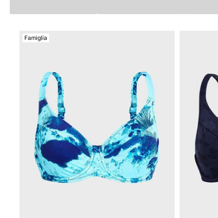
Magici
Vedi tutti i Costumi da bagno
Famiglia
Abbigliamento
Polo
Camicie
Bermuda
Pullover e Cardigan
Capispalla
Pantaloni
Maglieria
T-shirts
Modelli lounge
Vedi tutti i Abbigliamento
Taglie forti
Vedi tutti i Taglie forti