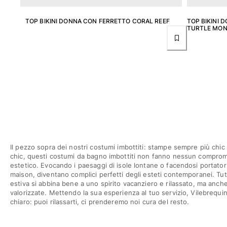
Donna
TOP BIKINI DONNA CON FERRETTO CORAL REEF
TOP BIKINI 
Vedi tutti i Donna
TURTLE MO
Costumi da bagno
Bikinis
Intero
Tops
Slips
Rashguards
Vedi tutti i Costumi da bagno
Abbigliamento
Il pezzo sopra dei nostri costumi imbottiti: stampe sempre più chic 
chic, questi costumi da bagno imbottiti non fanno nessun comprom
estetico. Evocando i paesaggi di isole lontane o facendosi portatori
Abiti
maison, diventano complici perfetti degli esteti contemporanei. Tu
Polos
estiva si abbina bene a uno spirito vacanziero e rilassato, ma anch
valorizzate. Mettendo la sua esperienza al tuo servizio, Vilebrequ
Shorts
chiaro: puoi rilassarti, ci prenderemo noi cura del resto.
Camicie
Tuniche