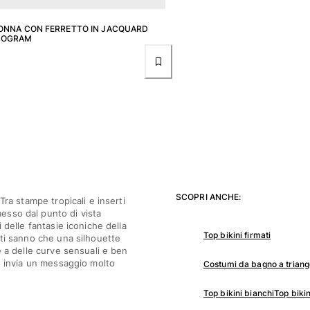
DONNA CON FERRETTO IN JACQUARD
NOGRAM
SCOPRI ANCHE:
Tra stampe tropicali e inserti
esso dal punto di vista
 delle fantasie iconiche della
Top bikini firmati
tti sanno che una silhouette
e a delle curve sensuali e ben
in invia un messaggio molto
Costumi da bagno a triango
Top bikini bianchi
Top biki