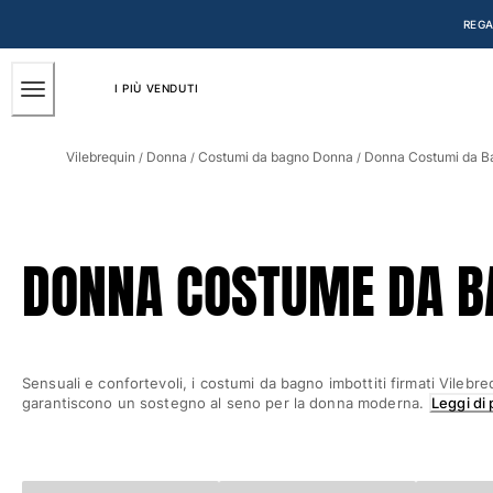
ACCESSIBILITÀ
SALTA
REGA
AL
CONTENUTO
PRINCIPALE
I PIÙ VENDUTI
Uomo
Vilebrequin
Donna
Costumi da bagno Donna
Donna Costumi da B
/
/
/
Vedi tutti i Uomo
Costumi da bagno
Pantaloncini mare
DONNA COSTUME DA B
Classico
Classico stretch
Classico ultraleggero
Ricamati Edizione Numerata
Sensuali e confortevoli, i costumi da bagno imbottiti firmati Vilebre
Cintura piatta
garantiscono un sostegno al seno per la donna moderna.
Leggi di 
Classico corto
Classico lungo
Rash guard
Slip