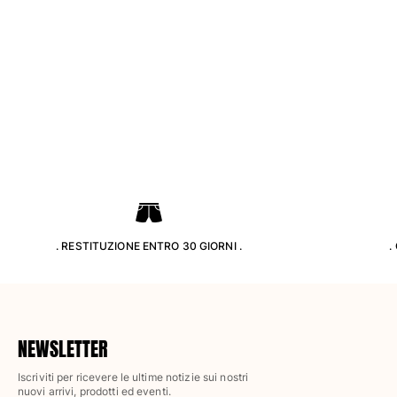
Pantaloni
Sweatshirts
T-Shirts
Modelli lounge
Kimonos
Vedi tutti i Abbigliamento
Yachting collection
Vedi tutti i Yachting collection
Bambino
. RESTITUZIONE ENTRO 30 GIORNI .
.
Vedi tutti i Bambino
Costumi da bagno
Pantalocini mare
NEWSLETTER
Neonato
Classico
Iscriviti per ricevere le ultime notizie sui nostri
Classico stretch
nuovi arrivi, prodotti ed eventi.