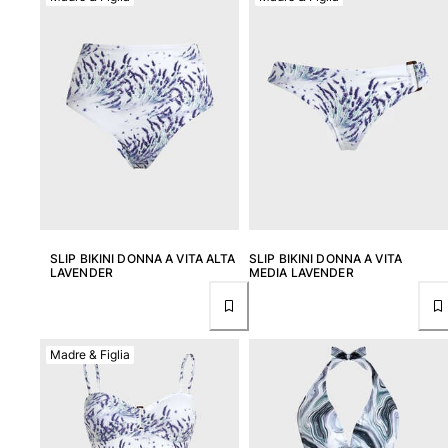
Tuniche
Pantaloni
Sweatshirts
T-Shirts
Modelli lounge
Kimonos
Vedi tutti i Abbigliamento
Yachting collection
Vedi tutti i Yachting collection
SLIP BIKINI DONNA A VITA ALTA
SLIP BIKINI DONNA A VITA
Bambino
LAVENDER
MEDIA LAVENDER
Vedi tutti i Bambino
Costumi da bagno
Madre & Figlia
Pantalocini mare
Neonato
Classico