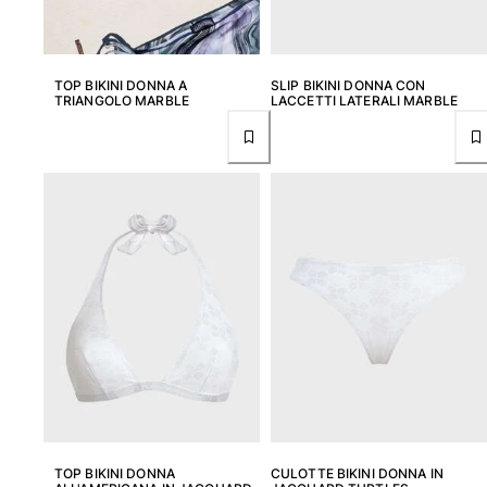
Costumi da bagno
Costumi Interi
TOP BIKINI DONNA A
SLIP BIKINI DONNA CON
TRIANGOLO MARBLE
LACCETTI LATERALI MARBLE
Rashguard
Bikini
Neonato
Slip Mare
Vedi tutti i Costumi da bagno
Abbigliamento
Abiti e Gonne
Tute
Pantaloncini
Felpe
T-shirt
Vedi tutti i Abbigliamento
Neonato
TOP BIKINI DONNA
CULOTTE BIKINI DONNA IN