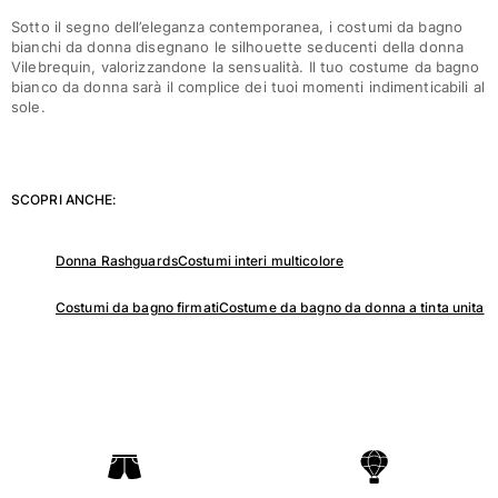
Sotto il segno dell’eleganza contemporanea, i costumi da bagno
bianchi da donna disegnano le silhouette seducenti della donna
Portale dei resi
Vilebrequin, valorizzandone la sensualità. Il tuo costume da bagno
Reso
bianco da donna sarà il complice dei tuoi momenti indimenticabili al
sole.
Consegna
Domande frequenti
Trova il negozio
Contattaci
SCOPRI ANCHE:
Monitora il mio ordine
Donna Rashguards
Costumi interi multicolore
Il mio account
Costumi da bagno firmati
Costume da bagno da donna a tinta unita