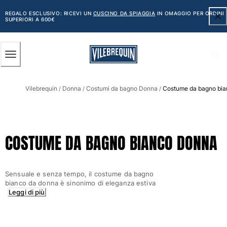
ACCESSIBILITÀ
SALTA
AL
REGALO ESCLUSIVO: RICEVI UN
CUSCINO DA SPIAGGIA
IN OMAGGIO PER ORDINI
SUPERIORI A 600€
CONTENUTO
PRINCIPALE
Uomo
Vilebrequin
Donna
Costumi da bagno Donna
Costume da bagno bia
Vedi tutti i Uomo
/
/
/
Costumi da bagno
Pantaloncini mare
COSTUME DA BAGNO BIANCO DONNA
Classico
Classico stretch
Classico ultraleggero
Sensuale e senza tempo, il costume da bagno
Ricamati Edizione Numerata
bianco da donna è sinonimo di eleganza estiva
Cintura piatta
Leggi di più
Classico corto
Classico lungo
Rash guard