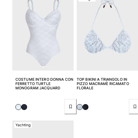
Borsello
Vedi tutti i Borsello
Scarpe
Infradito
Mocassino
Calzature da Spiaggia
Vedi tutti i Scarpe
COSTUME INTERO DONNA CON
TOP BIKINI A TRIANGOLO IN
Outdoor
FERRETTO TURTLE
PIZZO MACRAMÈ RICAMATO
MONOGRAM JACQUARD
FLORALE
Vedi tutti i Outdoor
Calzini
Vedi tutti i Calzini
Yachting
Giochi da spiaggia