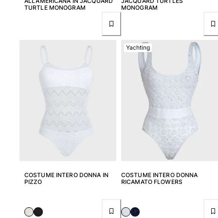
ALL'AMERICANA IN JACQUARD
JACQUARD TURTLES
TURTLE MONOGRAM
MONOGRAM
Vedi tutti i Neonato
Accessori
Yachting
Vedi tutti i Accessori
Cappelli e Cappellini
Cappellino
Cappello
Vedi tutti i Cappelli e Cappellini
Telli mare & Pareo
Telli mare
Telo mare unisex
Pareo
COSTUME INTERO DONNA IN
COSTUME INTERO DONNA
PIZZO
RICAMATO FLOWERS
Vedi tutti i Telli mare & Pareo
Borse