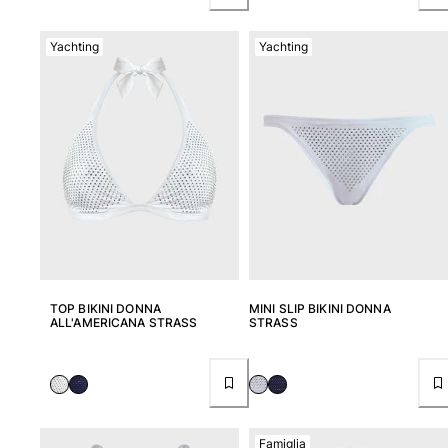
Borsello sacchetti da spiaggia
Borsa da Spiaggia
Yachting
Yachting
Mini borse
Borsa tote
Vedi tutti i Borse
Occhiali da sole
Vedi tutti i Occhiali da sole
Sciarpe da spiaggia
Vedi tutti i Sciarpe da spiaggia
Accessori Bambini
TOP BIKINI DONNA
MINI SLIP BIKINI DONNA
ALL'AMERICANA STRASS
STRASS
Cappello per bambini
Asciugamani e Poncho da spiaggia
Scarpe
Calcetines
Famiglia
Vedi tutti i Accessori Bambini