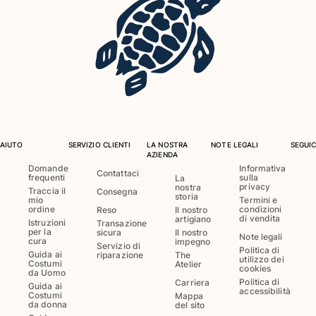
AIUTO
SERVIZIO CLIENTI
LA NOSTRA
NOTE LEGALI
SEGUIC
AZIENDA
Domande
Informativa
Contattaci
frequenti
sulla
La
privacy
nostra
Traccia il
Consegna
storia
mio
Termini e
ordine
condizioni
Reso
Il nostro
di vendita
artigiano
Istruzioni
Transazione
per la
sicura
Il nostro
Note legali
cura
impegno
Servizio di
Politica di
Guida ai
riparazione
The
utilizzo dei
Costumi
Atelier
cookies
da Uomo
Politica di
Carriera
Guida ai
accessibilità
Costumi
Mappa
da donna
del sito