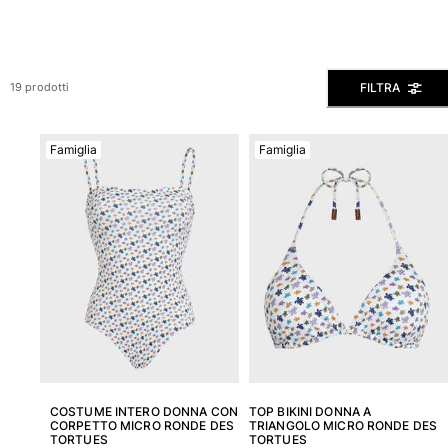
Slip
Magici
Vedi tutti i Costumi da bagno
FILTRA
19 prodotti
Abbigliamento
Famiglia
Famiglia
Polo
Camicie
Bermuda
Pullover e Cardigan
Capispalla
Pantaloni
Maglieria
T-shirts
Modelli lounge
Vedi tutti i Abbigliamento
Taglie forti
COSTUME INTERO DONNA CON
TOP BIKINI DONNA A
CORPETTO MICRO RONDE DES
TRIANGOLO MICRO RONDE DES
TORTUES
TORTUES
Vedi tutti i Taglie forti