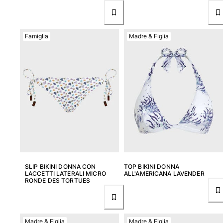
Donna
Famiglia
Madre & Figlia
Vedi tutti i Donna
Costumi da bagno
Bikinis
Intero
Tops
Slips
Rashguards
Vedi tutti i Costumi da bagno
Abbigliamento
SLIP BIKINI DONNA CON
TOP BIKINI DONNA
LACCETTI LATERALI MICRO
ALL'AMERICANA LAVENDER
Abiti
RONDE DES TORTUES
Polos
Shorts
Camicie
Madre & Figlia
Madre & Figlia