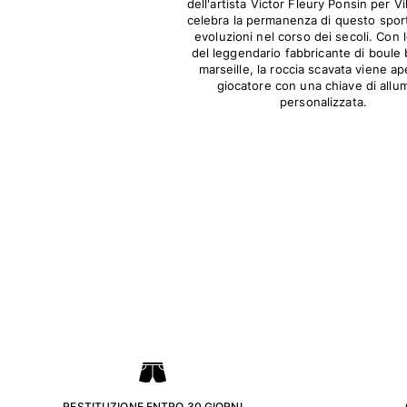
Costumi da bagno
dell'artista Victor Fleury Ponsin per V
celebra la permanenza di questo sport
evoluzioni nel corso dei secoli. Con 
Costumi Interi
del leggendario fabbricante di boule
Rashguard
marseille, la roccia scavata viene ap
Bikini
giocatore con una chiave di allu
personalizzata.
Neonato
Slip Mare
Vedi tutti i Costumi da bagno
Abbigliamento
Abiti e Gonne
Tute
Pantaloncini
Felpe
T-shirt
Vedi tutti i Abbigliamento
Neonato
Vedi tutti i Neonato
. RESTITUZIONE ENTRO 30 GIORNI .
.