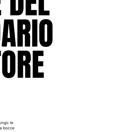
 DEL
ARIO
TORE
lungo le
da bocce