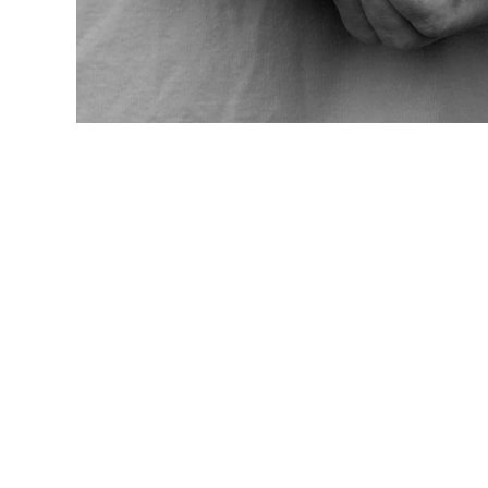
Donna
Vedi tutti i Donna
Costumi da bagno
Bikinis
Intero
Tops
Slips
Rashguards
Vedi tutti i Costumi da bagno
Abbigliamento
Abiti
Polos
Shorts
Camicie
Tuniche