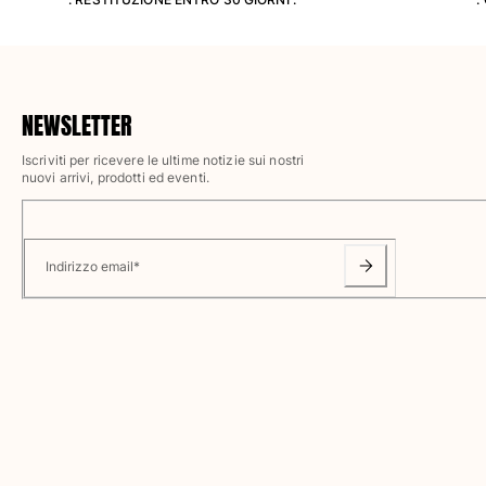
Accessori
Vedi tutti i Accessori
NEWSLETTER
Cappelli e Cappellini
Iscriviti per ricevere le ultime notizie sui nostri
Cappellino
nuovi arrivi, prodotti ed eventi.
Cappello
Vedi tutti i Cappelli e Cappellini
Telli mare & Pareo
Indirizzo email
*
Telli mare
Telo mare unisex
Pareo
Vedi tutti i Telli mare & Pareo
Borse
Borsello sacchetti da spiaggia