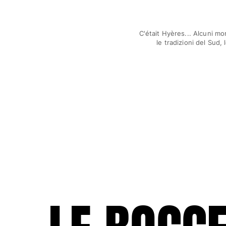
Pantaloni
Sweatshirts
T-Shirts
C'était Hyères... Alcuni mo
Modelli lounge
le tradizioni del Sud,
Kimonos
Vedi tutti i Abbigliamento
Yachting collection
Vedi tutti i Yachting collection
Bambino
Vedi tutti i Bambino
Costumi da bagno
Pantalocini mare
Neonato
Classico
Classico stretch