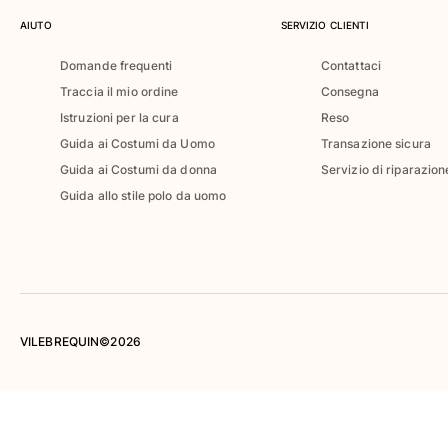
Borsa da Spiaggia
AIUTO
SERVIZIO CLIENTI
Mini borse
Borsa tote
Domande frequenti
Contattaci
Vedi tutti i Borse
Traccia il mio ordine
Consegna
Istruzioni per la cura
Reso
Occhiali da sole
Guida ai Costumi da Uomo
Transazione sicura
Vedi tutti i Occhiali da sole
Guida ai Costumi da donna
Servizio di riparazion
Guida allo stile polo da uomo
Sciarpe da spiaggia
Vedi tutti i Sciarpe da spiaggia
Accessori Bambini
Cappello per bambini
VILEBREQUIN©2026
Asciugamani e Poncho da spiaggia
Scarpe
Calcetines
Vedi tutti i Accessori Bambini