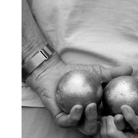
Magici
Vedi tutti i Costumi da bagno
Abbigliamento
Polo
Camicie
Bermuda
Pullover e Cardigan
Capispalla
Pantaloni
Maglieria
T-shirts
Modelli lounge
Vedi tutti i Abbigliamento
Taglie forti
Vedi tutti i Taglie forti