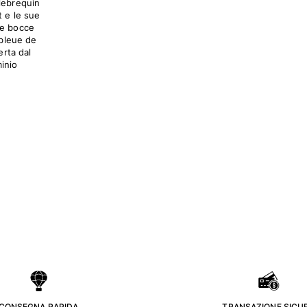
ilebrequin
 e le sue
le bocce
 bleue de
erta dal
minio
 CONSEGNA RAPIDA .
. TRANSAZIONE SICUR