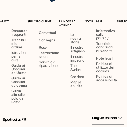
AIUTO
SERVIZIO CLIENTI
LA NOSTRA
NOTE LEGALI
SEGUIC
AZIENDA
Domande
Informativa
Contattaci
frequenti
sulla
La
privacy
nostra
Traccia il
Consegna
storia
mio
Termini e
ordine
condizioni
Reso
Il nostro
di vendita
artigiano
Istruzioni
Transazione
per la
sicura
Il nostro
Note legali
cura
impegno
Servizio di
Politica di
Guida ai
riparazione
The
utilizzo dei
Costumi
Atelier
cookies
da Uomo
Politica di
Carriera
Guida ai
accessibilità
Costumi
Mappa
da donna
del sito
Guida
allo stile
polo da
uomo
Lingua:
Italiano
Spedisci a
:
FR