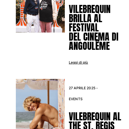
VILEBREQUIN
Vedi tutti i Neonato
BRILLA AL
Accessori
FESTIVAL
Vedi tutti i Accessori
DEL CINEMA DI
Cappelli e Cappellini
ANGOULÊME
Cappellino
Cappello
Leggi di più
Vedi tutti i Cappelli e Cappellini
Telli mare & Pareo
27 APRILE 2025 -
Telli mare
Telo mare unisex
EVENTS
Pareo
Vedi tutti i Telli mare & Pareo
VILEBREQUIN AL
Borse
THE ST. REGIS