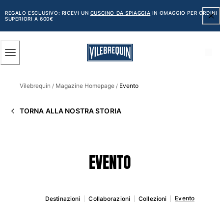
ACCESSIBILITÀ
SALTA
AL
REGALO ESCLUSIVO: RICEVI UN
CUSCINO DA SPIAGGIA
IN OMAGGIO PER ORDINI
SUPERIORI A 600€
CONTENUTO
PRINCIPALE
Uomo
Vilebrequin
Magazine Homepage
Evento
Vedi tutti i Uomo
/
/
Costumi da bagno
TORNA ALLA NOSTRA STORIA
Pantaloncini mare
Classico
Classico stretch
EVENTO
Classico ultraleggero
Ricamati Edizione Numerata
Cintura piatta
Classico corto
Evento
Destinazioni
Collaborazioni
Collezioni
Classico lungo
Rash guard