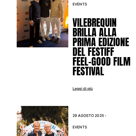
EVENTS
Costumi da bagno
VILEBREQUIN
Costumi Interi
BRILLA ALLA
Rashguard
Bikini
PRIMA EDIZIONE
Neonato
DEL FESTIFF
Slip Mare
FEEL-GOOD FILM
Vedi tutti i Costumi da bagno
FESTIVAL
Abbigliamento
Abiti e Gonne
Leggi di più
Tute
Pantaloncini
Felpe
T-shirt
29 AGOSTO 2025 -
Vedi tutti i Abbigliamento
EVENTS
Neonato