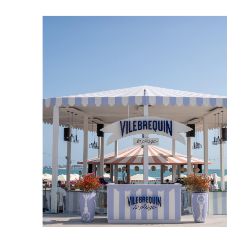
Borsello
Vedi tutti i Borsello
Scarpe
Infradito
Mocassino
Calzature da Spiaggia
Vedi tutti i Scarpe
Outdoor
Vedi tutti i Outdoor
Calzini
Vedi tutti i Calzini
Giochi da spiaggia