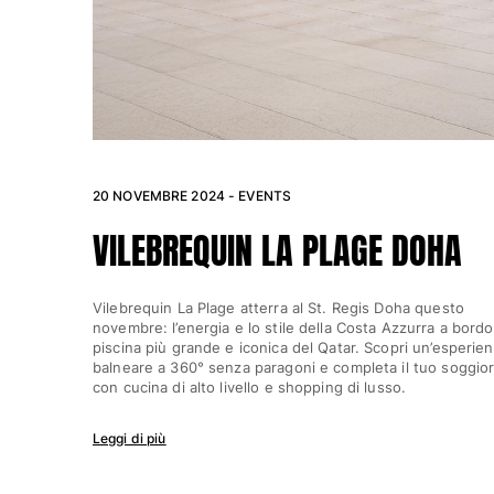
Vedi tutti i Giochi da spiaggia
Portachiavi
Vedi tutti i Portachiavi
Gioielli e Orologi
20 NOVEMBRE 2024 - EVENTS
Vedi tutti i Gioielli e Orologi
VILEBREQUIN LA PLAGE DOHA
Collaborazioni
Regali
Vilebrequin La Plage atterra al St. Regis Doha questo
novembre: l’energia e lo stile della Costa Azzurra a bordo
Ispirazioni
piscina più grande e iconica del Qatar. Scopri un’esperie
balneare a 360° senza paragoni e completa il tuo soggio
LE SPIAGGE VILEBREQUIN
con cucina di alto livello e shopping di lusso.
Leggi di più
Magazine
La Maison Vilebrequin
GIFT CARD