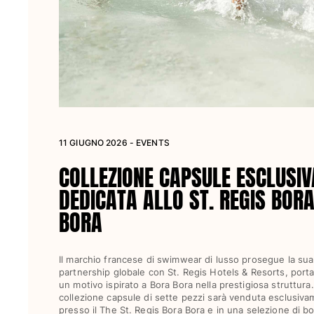
Donna
Vedi tutti i Donna
Costumi da bagno
Bikinis
Intero
11 GIUGNO 2026 - EVENTS
Tops
Slips
COLLEZIONE CAPSULE ESCLUSIV
Rashguards
DEDICATA ALLO ST. REGIS BOR
Vedi tutti i Costumi da bagno
BORA
Abbigliamento
Abiti
Il marchio francese di swimwear di lusso prosegue la sua
Polos
partnership globale con St. Regis Hotels & Resorts, port
un motivo ispirato a Bora Bora nella prestigiosa struttura.
Shorts
collezione capsule di sette pezzi sarà venduta esclusiv
Camicie
presso il The St. Regis Bora Bora e in una selezione di b