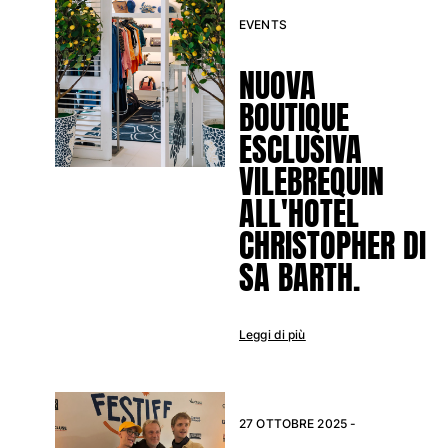
Classico stretch
EVENTS
Classico ultraleggero
Costumi da bagno Ricamati
NUOVA
Rashguard
BOUTIQUE
Costumi da bagno magici
ESCLUSIVA
Vedi tutti i Costumi da bagno
VILEBREQUIN
Abbigliamento
ALL'HOTEL
Polo
CHRISTOPHER DI
T-shirt
SA BARTH.
Pantaloni
Camicie
Bermuda
Leggi di più
Felpe
Vedi tutti i Abbigliamento
Bambina
27 OTTOBRE 2025 -
Vedi tutti i Bambina