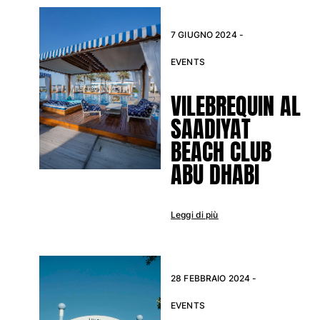
7 GIUGNO 2024 -
Portale dei resi
Reso
EVENTS
Consegna
Domande frequenti
VILEBREQUIN AL
Trova il negozio
SAADIYAT
Contattaci
BEACH CLUB
Monitora il mio ordine
ABU DHABI
Il mio account
Leggi di più
28 FEBBRAIO 2024 -
EVENTS