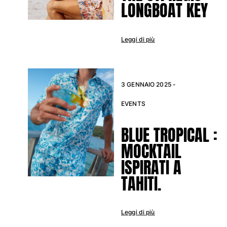
LONGBOAT KEY
Borsello sacchetti da spiaggia
Borsa da Spiaggia
Mini borse
Leggi di più
Borsa tote
Vedi tutti i Borse
Occhiali da sole
3 GENNAIO 2025 -
Vedi tutti i Occhiali da sole
EVENTS
Sciarpe da spiaggia
BLUE TROPICAL :
Vedi tutti i Sciarpe da spiaggia
MOCKTAIL
Accessori Bambini
ISPIRATI A
TAHITI.
Cappello per bambini
Asciugamani e Poncho da spiaggia
Scarpe
Leggi di più
Calcetines
Vedi tutti i Accessori Bambini