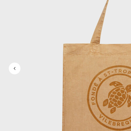
Magici
Vedi tutti i Costumi da bagno
Abbigliamento
Polo
Camicie
Bermuda
Pullover e Cardigan
Capispalla
Pantaloni
Maglieria
T-shirts
Modelli lounge
Vedi tutti i Abbigliamento
Taglie forti
Vedi tutti i Taglie forti