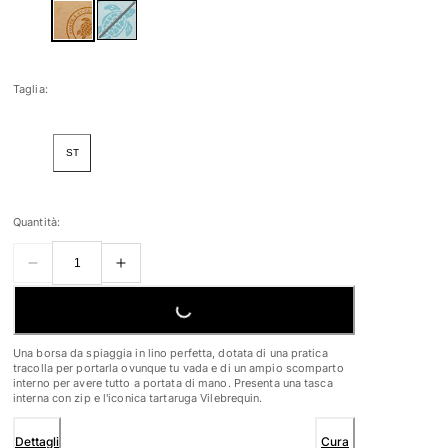
Taglia:
ST
Quantità:
LOADING...
Una borsa da spiaggia in lino perfetta, dotata di una pratica
tracolla per portarla ovunque tu vada e di un ampio scomparto
interno per avere tutto a portata di mano. Presenta una tasca
interna con zip e l'iconica tartaruga Vilebrequin.
Dettagli
Cura