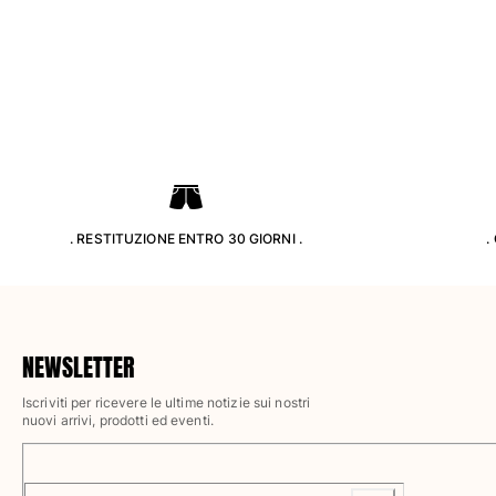
Pantaloni
Sweatshirts
T-Shirts
Modelli lounge
Kimonos
Vedi tutti i Abbigliamento
Yachting collection
Vedi tutti i Yachting collection
. RESTITUZIONE ENTRO 30 GIORNI .
.
Bambino
Vedi tutti i Bambino
Costumi da bagno
NEWSLETTER
Iscriviti per ricevere le ultime notizie sui nostri
Pantalocini mare
nuovi arrivi, prodotti ed eventi.
Neonato
Classico
Classico stretch