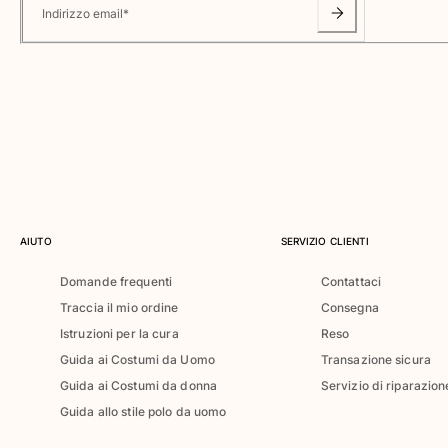
Classico ultraleggero
Indirizzo email
*
Costumi da bagno Ricamati
Rashguard
Costumi da bagno magici
Vedi tutti i Costumi da bagno
Abbigliamento
Polo
T-shirt
Pantaloni
AIUTO
SERVIZIO CLIENTI
Camicie
Domande frequenti
Contattaci
Bermuda
Traccia il mio ordine
Consegna
Felpe
Vedi tutti i Abbigliamento
Istruzioni per la cura
Reso
Guida ai Costumi da Uomo
Transazione sicura
Bambina
Guida ai Costumi da donna
Servizio di riparazion
Guida allo stile polo da uomo
Vedi tutti i Bambina