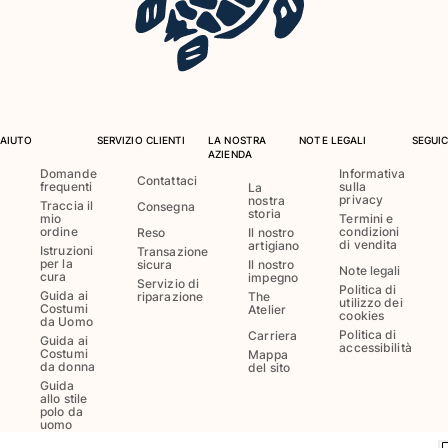
Costumi da bagno
Costumi Interi
Rashguard
Bikini
AIUTO
SERVIZIO CLIENTI
LA NOSTRA
NOTE LEGALI
SEGUIC
Neonato
AZIENDA
Slip Mare
Domande
Informativa
Contattaci
frequenti
sulla
La
Vedi tutti i Costumi da bagno
privacy
nostra
Traccia il
Consegna
storia
mio
Termini e
Abbigliamento
ordine
condizioni
Reso
Il nostro
di vendita
artigiano
Istruzioni
Transazione
per la
sicura
Il nostro
Note legali
Abiti e Gonne
cura
impegno
Servizio di
Politica di
Tute
Guida ai
riparazione
The
utilizzo dei
Costumi
Atelier
cookies
Pantaloncini
da Uomo
Politica di
Carriera
Guida ai
Felpe
accessibilità
Costumi
Mappa
da donna
T-shirt
del sito
Guida
Vedi tutti i Abbigliamento
allo stile
polo da
uomo
Neonato