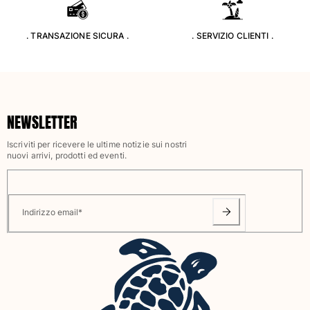
Classico stretch
Classico ultraleggero
. TRANSAZIONE SICURA .
. SERVIZIO CLIENTI .
Costumi da bagno Ricamati
Rashguard
Costumi da bagno magici
Vedi tutti i Costumi da bagno
NEWSLETTER
Abbigliamento
Iscriviti per ricevere le ultime notizie sui nostri
Polo
nuovi arrivi, prodotti ed eventi.
T-shirt
Pantaloni
Camicie
Indirizzo email
*
Bermuda
Felpe
Vedi tutti i Abbigliamento
Bambina
Vedi tutti i Bambina