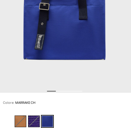
Slip
Magici
Vedi tutti i Costumi da bagno
Abbigliamento
Polo
Camicie
Bermuda
Pullover e Cardigan
Capispalla
Pantaloni
Maglieria
T-shirts
Modelli lounge
Colore:
MARRAKECH
Vedi tutti i Abbigliamento
Taglie forti
Vedi tutti i Taglie forti