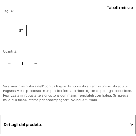
Tabella misure
Donna
Taglia:
Vedi tutti i Donna
ST
Costumi da bagno
Bikinis
Quantità:
Intero
Tops
Slips
Rashguards
Vedi tutti i Costumi da bagno
Versione in miniatura dell'iconica Bagsu, la borsa da spiaggia unisex da adulto
Bagsmu viene proposta in un pratico formato ridotto, ideale per ogni occasione.
Realizzata in robusta tela di cotone con manici regolabili con fibbia. Si ripiega
Abbigliamento
nella sua tasca interna per accompagnarti ovunque tu vada.
Abiti
Polos
Shorts
Dettagli del prodotto
Camicie