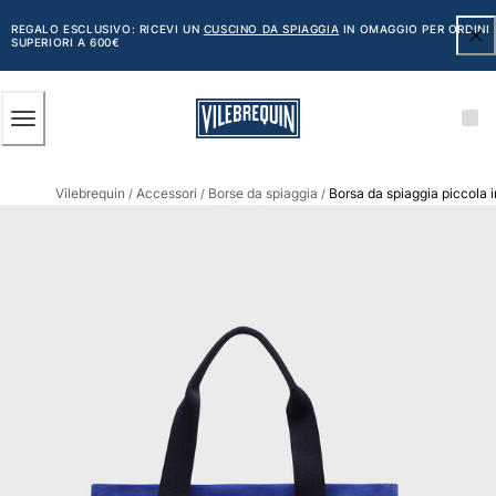
ACCESSIBILITÀ
SALTA
AL
REGALO ESCLUSIVO: RICEVI UN
CUSCINO DA SPIAGGIA
IN OMAGGIO PER ORDINI
SUPERIORI A 600€
CONTENUTO
PRINCIPALE
Uomo
Vilebrequin
Accessori
Borse da spiaggia
Borsa da spiaggia piccola i
Vedi tutti i Uomo
/
/
/
Costumi da bagno
Pantaloncini mare
Classico
Classico stretch
Classico ultraleggero
Ricamati Edizione Numerata
Cintura piatta
Classico corto
Classico lungo
Rash guard