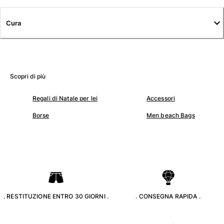
Tuniche
Pantaloni
Cura
Sweatshirts
T-Shirts
Modelli lounge
Kimonos
Vedi tutti i Abbigliamento
Scopri di più
Yachting collection
Regali di Natale per lei
Accessori
Borse
Men beach Bags
Vedi tutti i Yachting collection
Bambino
Vedi tutti i Bambino
Costumi da bagno
Pantalocini mare
. RESTITUZIONE ENTRO 30 GIORNI .
. CONSEGNA RAPIDA .
Neonato
Classico