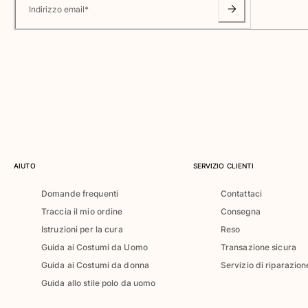
Classico ultraleggero
Indirizzo email
*
Costumi da bagno Ricamati
Rashguard
Costumi da bagno magici
Vedi tutti i Costumi da bagno
Abbigliamento
Polo
T-shirt
Pantaloni
AIUTO
SERVIZIO CLIENTI
Camicie
Domande frequenti
Contattaci
Bermuda
Traccia il mio ordine
Consegna
Felpe
Vedi tutti i Abbigliamento
Istruzioni per la cura
Reso
Guida ai Costumi da Uomo
Transazione sicura
Bambina
Guida ai Costumi da donna
Servizio di riparazion
Guida allo stile polo da uomo
Vedi tutti i Bambina