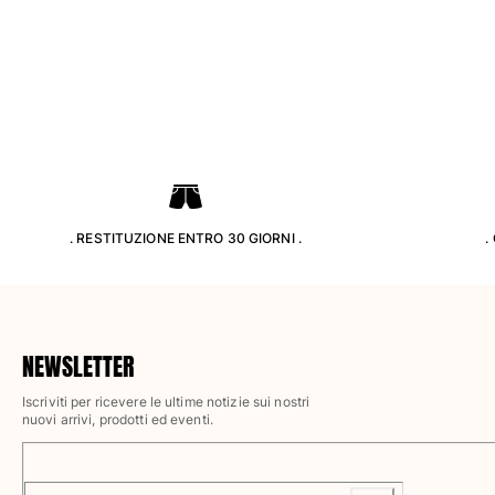
Pantaloni
Sweatshirts
T-Shirts
Modelli lounge
Kimonos
Vedi tutti i Abbigliamento
Yachting collection
Vedi tutti i Yachting collection
. RESTITUZIONE ENTRO 30 GIORNI .
.
Bambino
Vedi tutti i Bambino
Costumi da bagno
NEWSLETTER
Iscriviti per ricevere le ultime notizie sui nostri
Pantalocini mare
nuovi arrivi, prodotti ed eventi.
Neonato
Classico
Classico stretch