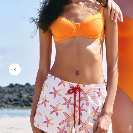
Magici
Vedi tutti i Costumi da bagno
Abbigliamento
Polo
Camicie
Bermuda
Pullover e Cardigan
Capispalla
Pantaloni
Maglieria
T-shirts
Modelli lounge
Vedi tutti i Abbigliamento
Taglie forti
Vedi tutti i Taglie forti