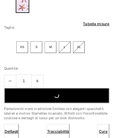
Tabella misure
Taglia:
XS
S
M
L
XL
Quantità:
LOADING...
Pantaloncini mare in edizione limitata con eleganti spacchetti
laterali e motivo Starlettes ricamato. Rifiniti con l'inconfondibile
coulisse e dettagli di lusso per un look disinvolto.
Dettagli
Tracciabilità
Cura