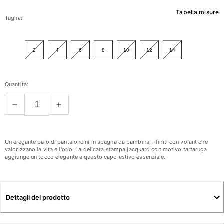
Tabella misure
Donna
Taglia:
Vedi tutti i Donna
2
4
6
8
10
12
14
Costumi da bagno
Bikinis
Quantità:
Intero
Tops
Slips
Rashguards
Vedi tutti i Costumi da bagno
Un elegante paio di pantaloncini in spugna da bambina, rifiniti con volant che
valorizzano la vita e l'orlo. La delicata stampa jacquard con motivo tartaruga
aggiunge un tocco elegante a questo capo estivo essenziale.
Abbigliamento
Abiti
Polos
Dettagli del prodotto
Shorts
Camicie