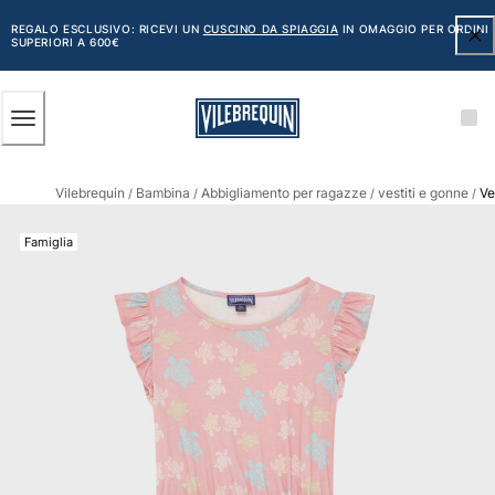
ACCESSIBILITÀ
SALTA
AL
REGALO ESCLUSIVO: RICEVI UN
CUSCINO DA SPIAGGIA
IN OMAGGIO PER ORDINI
SUPERIORI A 600€
CONTENUTO
PRINCIPALE
Uomo
Vilebrequin
Bambina
Abbigliamento per ragazze
vestiti e gonne
Ve
Vedi tutti i Uomo
/
/
/
/
Costumi da bagno
Famiglia
Pantaloncini mare
Classico
Classico stretch
Classico ultraleggero
Ricamati Edizione Numerata
Cintura piatta
Classico corto
Classico lungo
Rash guard