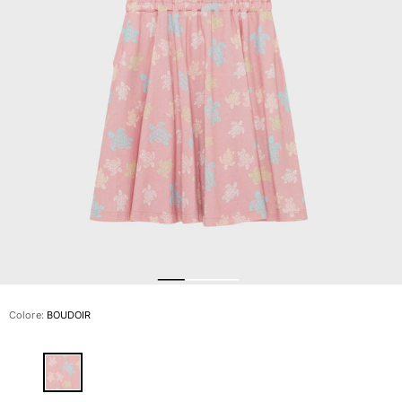
Slip
Magici
Vedi tutti i Costumi da bagno
Abbigliamento
Polo
Camicie
Bermuda
Pullover e Cardigan
Capispalla
Pantaloni
Maglieria
T-shirts
Modelli lounge
Colore:
BOUDOIR
Vedi tutti i Abbigliamento
Taglie forti
Vedi tutti i Taglie forti