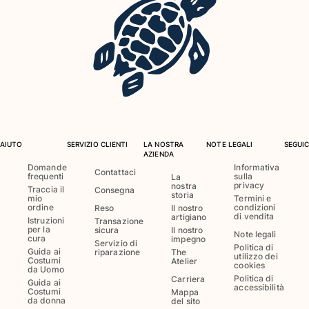
Costumi da bagno
Costumi Interi
Rashguard
Bikini
Neonato
Slip Mare
Vedi tutti i Costumi da bagno
AIUTO
SERVIZIO CLIENTI
LA NOSTRA
NOTE LEGALI
SEGUIC
AZIENDA
Abbigliamento
Domande
Informativa
Contattaci
frequenti
sulla
La
privacy
nostra
Abiti e Gonne
Traccia il
Consegna
storia
mio
Termini e
Tute
ordine
condizioni
Reso
Il nostro
di vendita
artigiano
Pantaloncini
Istruzioni
Transazione
per la
sicura
Il nostro
Note legali
Felpe
cura
impegno
Servizio di
Politica di
Guida ai
riparazione
The
T-shirt
utilizzo dei
Costumi
Atelier
cookies
da Uomo
Vedi tutti i Abbigliamento
Politica di
Carriera
Guida ai
accessibilità
Costumi
Mappa
Neonato
da donna
del sito