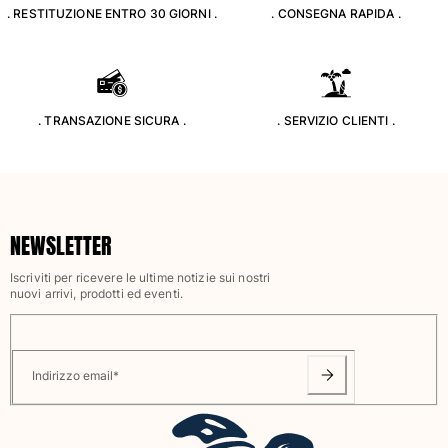
. RESTITUZIONE ENTRO 30 GIORNI .
. CONSEGNA RAPIDA .
Classico stretch
Classico ultraleggero
Costumi da bagno Ricamati
Rashguard
Costumi da bagno magici
. TRANSAZIONE SICURA .
. SERVIZIO CLIENTI .
Vedi tutti i Costumi da bagno
Abbigliamento
Polo
NEWSLETTER
T-shirt
Pantaloni
Iscriviti per ricevere le ultime notizie sui nostri
Camicie
nuovi arrivi, prodotti ed eventi.
Bermuda
Felpe
Vedi tutti i Abbigliamento
Indirizzo email
*
Bambina
Vedi tutti i Bambina