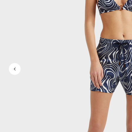
Magici
Vedi tutti i Costumi da bagno
Abbigliamento
Polo
Camicie
Bermuda
Pullover e Cardigan
Capispalla
Pantaloni
Maglieria
T-shirts
Modelli lounge
Vedi tutti i Abbigliamento
Taglie forti
Vedi tutti i Taglie forti