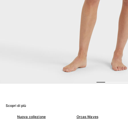
Donna
Vedi tutti i Donna
Costumi da bagno
Bikinis
Intero
Tops
Slips
Rashguards
Vedi tutti i Costumi da bagno
Abbigliamento
Abiti
Polos
Scopri di più
Shorts
Camicie
Nuova collezione
Orcas Waves
Tuniche