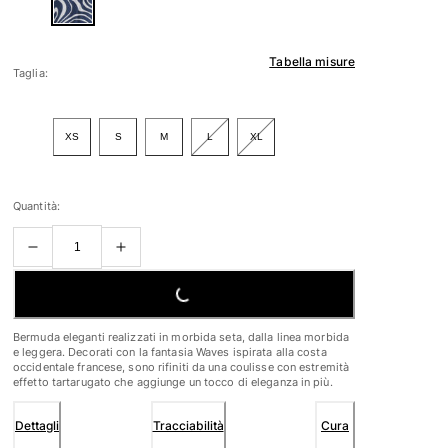
Tabella misure
Taglia:
XS
S
M
L
XL
Quantità:
LOADING...
Bermuda eleganti realizzati in morbida seta, dalla linea morbida
e leggera. Decorati con la fantasia Waves ispirata alla costa
occidentale francese, sono rifiniti da una coulisse con estremità
effetto tartarugato che aggiunge un tocco di eleganza in più.
Dettagli
Tracciabilità
Cura