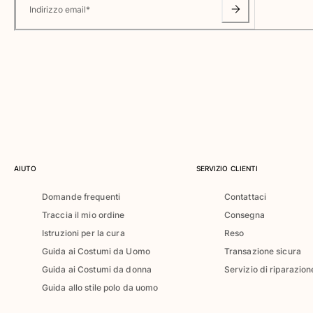
Classico ultraleggero
Indirizzo email
*
Costumi da bagno Ricamati
Rashguard
Costumi da bagno magici
Vedi tutti i Costumi da bagno
Abbigliamento
Polo
T-shirt
Pantaloni
AIUTO
SERVIZIO CLIENTI
Camicie
Domande frequenti
Contattaci
Bermuda
Traccia il mio ordine
Consegna
Felpe
Vedi tutti i Abbigliamento
Istruzioni per la cura
Reso
Guida ai Costumi da Uomo
Transazione sicura
Bambina
Guida ai Costumi da donna
Servizio di riparazion
Guida allo stile polo da uomo
Vedi tutti i Bambina