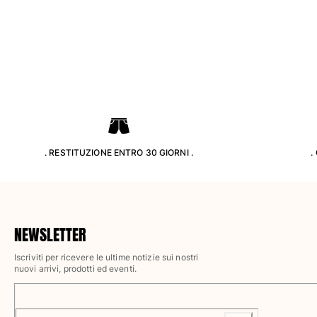
Pantaloni
Sweatshirts
T-Shirts
Modelli lounge
Kimonos
Vedi tutti i Abbigliamento
Yachting collection
Vedi tutti i Yachting collection
. RESTITUZIONE ENTRO 30 GIORNI .
.
Bambino
Vedi tutti i Bambino
Costumi da bagno
NEWSLETTER
Iscriviti per ricevere le ultime notizie sui nostri
Pantalocini mare
nuovi arrivi, prodotti ed eventi.
Neonato
Classico
Classico stretch