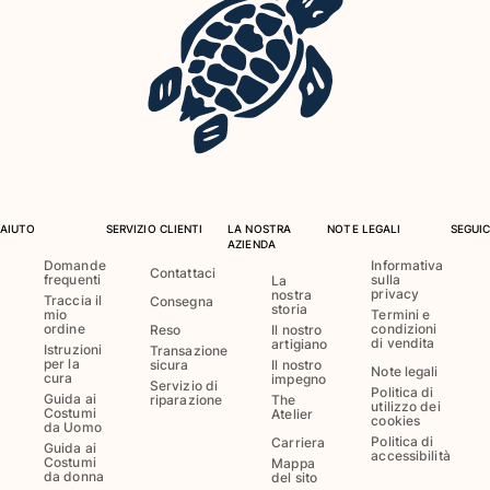
Costumi da bagno
Costumi Interi
Rashguard
Bikini
Neonato
Slip Mare
Vedi tutti i Costumi da bagno
AIUTO
SERVIZIO CLIENTI
LA NOSTRA
NOTE LEGALI
SEGUIC
AZIENDA
Abbigliamento
Domande
Informativa
Contattaci
frequenti
sulla
La
privacy
nostra
Abiti e Gonne
Traccia il
Consegna
storia
mio
Termini e
Tute
ordine
condizioni
Reso
Il nostro
di vendita
artigiano
Pantaloncini
Istruzioni
Transazione
per la
sicura
Il nostro
Note legali
Felpe
cura
impegno
Servizio di
Politica di
Guida ai
riparazione
The
T-shirt
utilizzo dei
Costumi
Atelier
cookies
da Uomo
Vedi tutti i Abbigliamento
Politica di
Carriera
Guida ai
accessibilità
Costumi
Mappa
Neonato
da donna
del sito