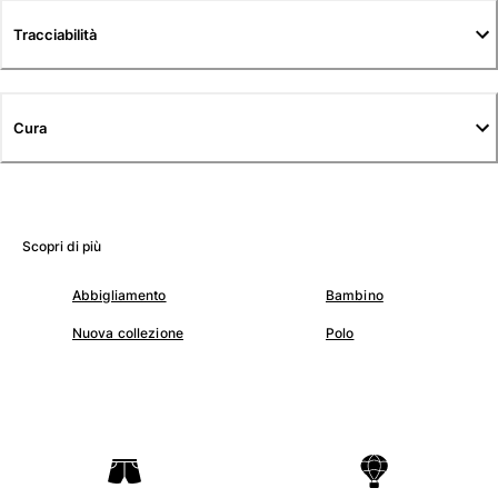
Tuniche
Tracciabilità
Pantaloni
Sweatshirts
T-Shirts
Modelli lounge
Cura
Kimonos
Vedi tutti i Abbigliamento
Yachting collection
Scopri di più
Vedi tutti i Yachting collection
Abbigliamento
Bambino
Bambino
Nuova collezione
Polo
Vedi tutti i Bambino
Costumi da bagno
Pantalocini mare
Neonato
Classico