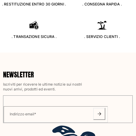
. RESTITUZIONE ENTRO 30 GIORNI .
. CONSEGNA RAPIDA .
Classico stretch
Classico ultraleggero
Costumi da bagno Ricamati
Rashguard
Costumi da bagno magici
. TRANSAZIONE SICURA .
. SERVIZIO CLIENTI .
Vedi tutti i Costumi da bagno
Abbigliamento
Polo
NEWSLETTER
T-shirt
Pantaloni
Iscriviti per ricevere le ultime notizie sui nostri
Camicie
nuovi arrivi, prodotti ed eventi.
Bermuda
Felpe
Vedi tutti i Abbigliamento
Indirizzo email
*
Bambina
Vedi tutti i Bambina