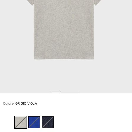
Slip
Magici
Vedi tutti i Costumi da bagno
Abbigliamento
Polo
Camicie
Bermuda
Pullover e Cardigan
Capispalla
Pantaloni
Maglieria
T-shirts
Modelli lounge
Colore:
GRIGIO VIOLA
Vedi tutti i Abbigliamento
Taglie forti
Vedi tutti i Taglie forti