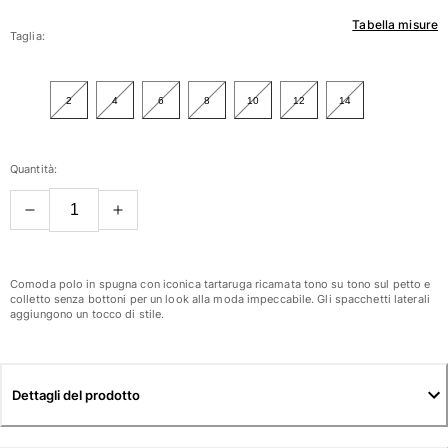
Tabella misure
Donna
Taglia:
Vedi tutti i Donna
2
4
6
8
10
12
14
Costumi da bagno
Bikinis
Quantità:
Intero
Tops
Slips
Rashguards
Vedi tutti i Costumi da bagno
Comoda polo in spugna con iconica tartaruga ricamata tono su tono sul petto e
colletto senza bottoni per un look alla moda impeccabile. Gli spacchetti laterali
aggiungono un tocco di stile.
Abbigliamento
Abiti
Polos
Dettagli del prodotto
Shorts
Camicie