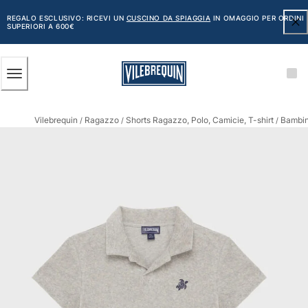
ACCESSIBILITÀ
SALTA
AL
REGALO ESCLUSIVO: RICEVI UN
CUSCINO DA SPIAGGIA
IN OMAGGIO PER ORDINI
SUPERIORI A 600€
CONTENUTO
PRINCIPALE
Uomo
Vilebrequin
Ragazzo
Shorts Ragazzo, Polo, Camicie, T-shirt
Bambin
Vedi tutti i Uomo
/
/
/
Costumi da bagno
Pantaloncini mare
Classico
Classico stretch
Classico ultraleggero
Ricamati Edizione Numerata
Cintura piatta
Classico corto
Classico lungo
Rash guard