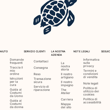
Costumi da bagno
Costumi Interi
Rashguard
Bikini
Neonato
Slip Mare
Vedi tutti i Costumi da bagno
AIUTO
SERVIZIO CLIENTI
LA NOSTRA
NOTE LEGALI
SEGUIC
AZIENDA
Abbigliamento
Domande
Informativa
Contattaci
frequenti
sulla
La
privacy
nostra
Abiti e Gonne
Traccia il
Consegna
storia
mio
Termini e
Tute
ordine
condizioni
Reso
Il nostro
di vendita
artigiano
Pantaloncini
Istruzioni
Transazione
per la
sicura
Il nostro
Note legali
Felpe
cura
impegno
Servizio di
Politica di
Guida ai
riparazione
The
T-shirt
utilizzo dei
Costumi
Atelier
cookies
da Uomo
Vedi tutti i Abbigliamento
Politica di
Carriera
Guida ai
accessibilità
Costumi
Mappa
Neonato
da donna
del sito