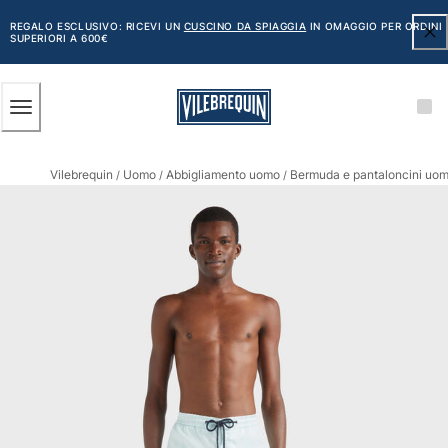
ACCESSIBILITÀ
SALTA
AL
REGALO ESCLUSIVO: RICEVI UN
CUSCINO DA SPIAGGIA
IN OMAGGIO PER ORDINI
SUPERIORI A 600€
CONTENUTO
PRINCIPALE
Uomo
Vilebrequin
Uomo
Abbigliamento uomo
Bermuda e pantaloncini uo
Vedi tutti i Uomo
/
/
/
Costumi da bagno
Pantaloncini mare
Classico
Classico stretch
Classico ultraleggero
Ricamati Edizione Numerata
Cintura piatta
Classico corto
Classico lungo
Rash guard