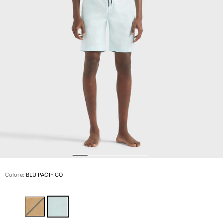
Slip
Magici
Vedi tutti i Costumi da bagno
Abbigliamento
Polo
Camicie
Bermuda
Pullover e Cardigan
Capispalla
Pantaloni
Maglieria
T-shirts
Modelli lounge
Colore:
BLU PACIFICO
Vedi tutti i Abbigliamento
Taglie forti
Vedi tutti i Taglie forti