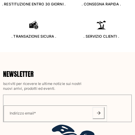
. RESTITUZIONE ENTRO 30 GIORNI .
. CONSEGNA RAPIDA .
Classico stretch
Classico ultraleggero
Costumi da bagno Ricamati
Rashguard
Costumi da bagno magici
. TRANSAZIONE SICURA .
. SERVIZIO CLIENTI .
Vedi tutti i Costumi da bagno
Abbigliamento
Polo
NEWSLETTER
T-shirt
Pantaloni
Iscriviti per ricevere le ultime notizie sui nostri
Camicie
nuovi arrivi, prodotti ed eventi.
Bermuda
Felpe
Vedi tutti i Abbigliamento
Indirizzo email
*
Bambina
Vedi tutti i Bambina