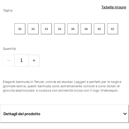
Tabella misure
Donna
Taglia:
Vedi tutti i Donna
30
32
33
34
36
38
40
42
Costumi da bagno
Bikinis
Quantità:
Intero
Tops
Slips
Rashguards
Vedi tutti i Costumi da bagno
Eleganti bermuda in Tencel, cotone ed elastan. Leggeri e perfetti per le lunghe
giornate estive, questi bermuda sono estremamente comodi e sono dotati di
girovita elasticizzato e coulisse con estremità incise con il logo Vilebrequin.
Abbigliamento
Abiti
Polos
Dettagli del prodotto
Shorts
Camicie