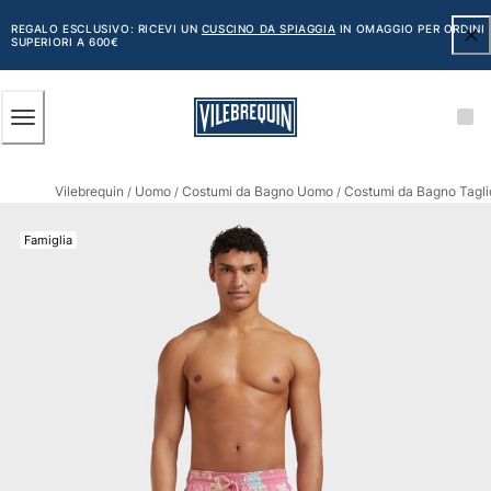
ACCESSIBILITÀ
SALTA
AL
REGALO ESCLUSIVO: RICEVI UN
CUSCINO DA SPIAGGIA
IN OMAGGIO PER ORDINI
SUPERIORI A 600€
CONTENUTO
PRINCIPALE
Uomo
Vilebrequin
Uomo
Costumi da Bagno Uomo
Costumi da Bagno Tagli
Vedi tutti i Uomo
/
/
/
Costumi da bagno
Famiglia
Pantaloncini mare
Classico
Classico stretch
Classico ultraleggero
Ricamati Edizione Numerata
Cintura piatta
Classico corto
Classico lungo
Rash guard