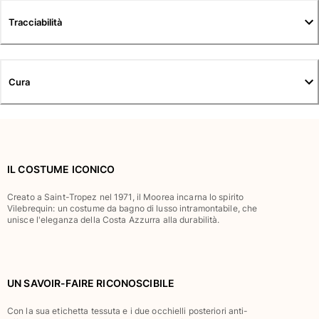
Tuniche
Tracciabilità
Pantaloni
Sweatshirts
T-Shirts
Modelli lounge
Cura
Kimonos
Vedi tutti i Abbigliamento
Yachting collection
Vedi tutti i Yachting collection
IL COSTUME ICONICO
Bambino
Creato a Saint-Tropez nel 1971, il Moorea incarna lo spirito
Vilebrequin: un costume da bagno di lusso intramontabile, che
unisce l'eleganza della Costa Azzurra alla durabilità.
Vedi tutti i Bambino
Costumi da bagno
Pantalocini mare
UN SAVOIR-FAIRE RICONOSCIBILE
Neonato
Con la sua etichetta tessuta e i due occhielli posteriori anti-
Classico