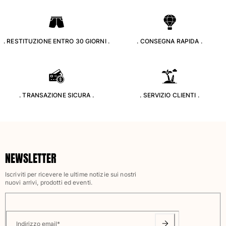
Costumi da bagno
Costumi Interi
. RESTITUZIONE ENTRO 30 GIORNI .
. CONSEGNA RAPIDA .
Rashguard
Bikini
Neonato
Slip Mare
. TRANSAZIONE SICURA .
. SERVIZIO CLIENTI .
Vedi tutti i Costumi da bagno
Abbigliamento
Abiti e Gonne
Tute
NEWSLETTER
Pantaloncini
Felpe
Iscriviti per ricevere le ultime notizie sui nostri
nuovi arrivi, prodotti ed eventi.
T-shirt
Vedi tutti i Abbigliamento
Neonato
Indirizzo email
*