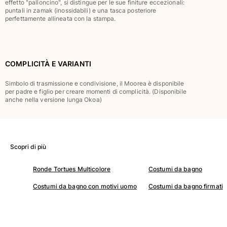
effetto "palloncino", si distingue per le sue finiture eccezionali:
Classico stretch
puntali in zamak (inossidabili) e una tasca posteriore
perfettamente allineata con la stampa.
Classico ultraleggero
Costumi da bagno Ricamati
Rashguard
Costumi da bagno magici
COMPLICITÀ E VARIANTI
Vedi tutti i Costumi da bagno
Simbolo di trasmissione e condivisione, il Moorea è disponibile
Abbigliamento
per padre e figlio per creare momenti di complicità. (Disponibile
anche nella versione lunga Okoa)
Polo
T-shirt
Pantaloni
Camicie
Scopri di più
Bermuda
Ronde Tortues Multicolore
Costumi da bagno
Felpe
Vedi tutti i Abbigliamento
Costumi da bagno con motivi uomo
Costumi da bagno firmati
Bambina
Vedi tutti i Bambina