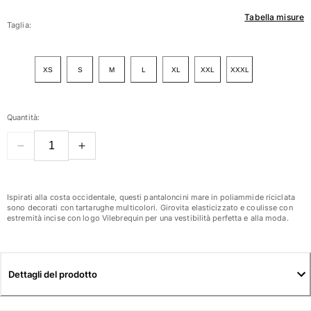
Tabella misure
Donna
Taglia:
Vedi tutti i Donna
XS
S
M
L
XL
XXL
XXXL
Costumi da bagno
Bikinis
Quantità:
Intero
Tops
Slips
Rashguards
Vedi tutti i Costumi da bagno
Ispirati alla costa occidentale, questi pantaloncini mare in poliammide riciclata
sono decorati con tartarughe multicolori. Girovita elasticizzato e coulisse con
estremità incise con logo Vilebrequin per una vestibilità perfetta e alla moda.
Abbigliamento
Abiti
Polos
Dettagli del prodotto
Shorts
Camicie