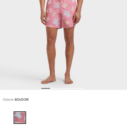
Slip
Magici
Vedi tutti i Costumi da bagno
Abbigliamento
Polo
Camicie
Bermuda
Pullover e Cardigan
Capispalla
Pantaloni
Maglieria
T-shirts
Modelli lounge
Colore:
BOUDOIR
Vedi tutti i Abbigliamento
Taglie forti
Vedi tutti i Taglie forti