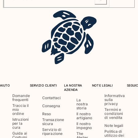
Vedi tutti i Neonato
Accessori
Vedi tutti i Accessori
Cappelli e Cappellini
Cappellino
Cappello
Vedi tutti i Cappelli e Cappellini
Telli mare & Pareo
AIUTO
SERVIZIO CLIENTI
LA NOSTRA
NOTE LEGALI
SEGUIC
AZIENDA
Domande
Informativa
Telli mare
Contattaci
frequenti
sulla
La
Telo mare unisex
privacy
nostra
Traccia il
Consegna
storia
mio
Termini e
Pareo
ordine
condizioni
Reso
Il nostro
di vendita
artigiano
Vedi tutti i Telli mare & Pareo
Istruzioni
Transazione
per la
sicura
Il nostro
Note legali
cura
impegno
Borse
Servizio di
Politica di
Guida ai
riparazione
The
utilizzo dei
Costumi
Atelier