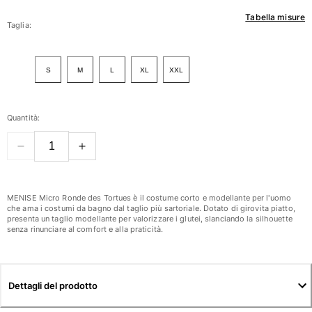
Tabella misure
Donna
Taglia:
Vedi tutti i Donna
S
M
L
XL
XXL
Costumi da bagno
Bikinis
Quantità:
Intero
Tops
Slips
Rashguards
Vedi tutti i Costumi da bagno
MENISE Micro Ronde des Tortues è il costume corto e modellante per l'uomo
che ama i costumi da bagno dal taglio più sartoriale. Dotato di girovita piatto,
presenta un taglio modellante per valorizzare i glutei, slanciando la silhouette
Abbigliamento
senza rinunciare al comfort e alla praticità.
Abiti
Polos
Shorts
Dettagli del prodotto
Camicie