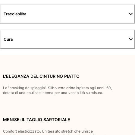
Tuniche
Pantaloni
Tracciabilità
Sweatshirts
T-Shirts
Modelli lounge
Kimonos
Cura
Vedi tutti i Abbigliamento
Yachting collection
Vedi tutti i Yachting collection
L'ELEGANZA DEL CINTURINO PIATTO
Bambino
Lo "smoking da spiaggia". Silhouette dritta ispirata agli anni '60,
dotata di una coulisse interna per una vestibilità su misura.
Vedi tutti i Bambino
Costumi da bagno
Pantalocini mare
MENISE: IL TAGLIO SARTORIALE
Neonato
Comfort elasticizzato. Un tessuto stretch che unisce
Classico