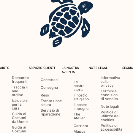
Vedi tutti i Neonato
Accessori
Vedi tutti i Accessori
Cappelli e Cappellini
Cappellino
Cappello
AIUTO
SERVIZIO CLIENTI
LA NOSTRA
NOTE LEGALI
SEGUIC
Vedi tutti i Cappelli e Cappellini
AZIENDA
Domande
Informativa
Telli mare & Pareo
Contattaci
frequenti
sulla
La
privacy
nostra
Traccia il
Consegna
storia
mio
Termini e
Telli mare
ordine
condizioni
Reso
Il nostro
di vendita
artigiano
Telo mare unisex
Istruzioni
Transazione
per la
sicura
Il nostro
Note legali
Pareo
cura
impegno
Servizio di
Politica di
Vedi tutti i Telli mare & Pareo
Guida ai
riparazione
The
utilizzo dei
Costumi
Atelier
cookies
da Uomo
Borse
Politica di
Carriera
Guida ai
accessibilità
Costumi
Mappa