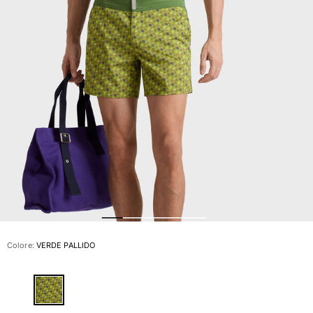
Slip
Magici
Vedi tutti i Costumi da bagno
Abbigliamento
Polo
Camicie
Bermuda
Pullover e Cardigan
Capispalla
Pantaloni
Maglieria
T-shirts
Modelli lounge
Colore:
VERDE PALLIDO
Vedi tutti i Abbigliamento
Taglie forti
Vedi tutti i Taglie forti