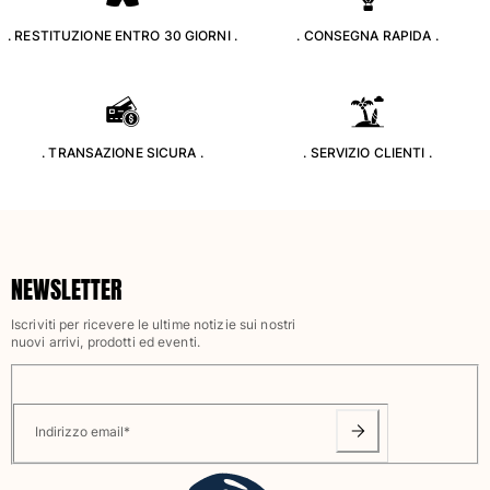
Costumi da bagno
. RESTITUZIONE ENTRO 30 GIORNI .
. CONSEGNA RAPIDA .
Costumi Interi
Rashguard
Bikini
. TRANSAZIONE SICURA .
. SERVIZIO CLIENTI .
Neonato
Slip Mare
Vedi tutti i Costumi da bagno
Abbigliamento
NEWSLETTER
Abiti e Gonne
Tute
Iscriviti per ricevere le ultime notizie sui nostri
nuovi arrivi, prodotti ed eventi.
Pantaloncini
Felpe
T-shirt
Vedi tutti i Abbigliamento
Indirizzo email
*
Neonato