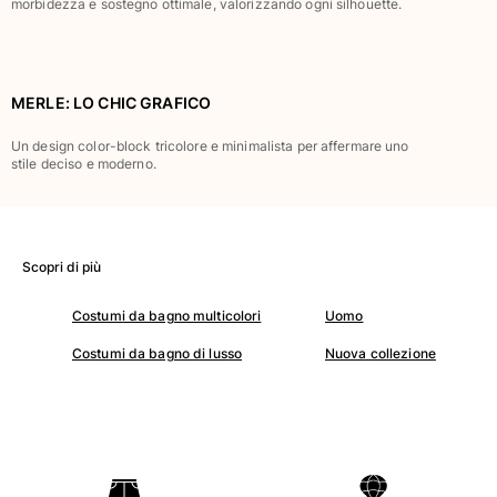
morbidezza e sostegno ottimale, valorizzando ogni silhouette.
Classico stretch
Classico ultraleggero
Costumi da bagno Ricamati
Rashguard
MERLE: LO CHIC GRAFICO
Costumi da bagno magici
Un design color-block tricolore e minimalista per affermare uno
Vedi tutti i Costumi da bagno
stile deciso e moderno.
Abbigliamento
Polo
T-shirt
Scopri di più
Pantaloni
Costumi da bagno multicolori
Uomo
Camicie
Bermuda
Costumi da bagno di lusso
Nuova collezione
Felpe
Vedi tutti i Abbigliamento
Bambina
Vedi tutti i Bambina