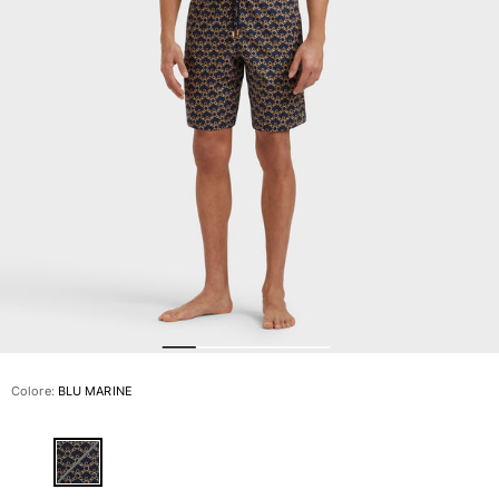
Slip
Magici
Vedi tutti i Costumi da bagno
Abbigliamento
Polo
Camicie
Bermuda
Pullover e Cardigan
Capispalla
Pantaloni
Maglieria
T-shirts
Modelli lounge
Colore:
BLU MARINE
Vedi tutti i Abbigliamento
Taglie forti
Vedi tutti i Taglie forti