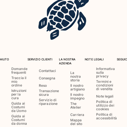
Costumi da bagno
Costumi Interi
Rashguard
Bikini
Neonato
Slip Mare
Vedi tutti i Costumi da bagno
AIUTO
SERVIZIO CLIENTI
LA NOSTRA
NOTE LEGALI
SEGUIC
AZIENDA
Abbigliamento
Domande
Informativa
Contattaci
frequenti
sulla
La
privacy
nostra
Abiti e Gonne
Traccia il
Consegna
storia
mio
Termini e
Tute
ordine
condizioni
Reso
Il nostro
di vendita
artigiano
Pantaloncini
Istruzioni
Transazione
per la
sicura
Il nostro
Note legali
Felpe
cura
impegno
Servizio di
Politica di
Guida ai
riparazione
The
T-shirt
utilizzo dei
Costumi
Atelier
cookies
da Uomo
Vedi tutti i Abbigliamento
Politica di
Carriera
Guida ai
accessibilità
Costumi
Mappa
Neonato
da donna
del sito