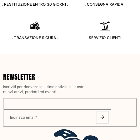
. RESTITUZIONE ENTRO 30 GIORNI .
. CONSEGNA RAPIDA .
Classico stretch
Classico ultraleggero
Costumi da bagno Ricamati
Rashguard
Costumi da bagno magici
. TRANSAZIONE SICURA .
. SERVIZIO CLIENTI .
Vedi tutti i Costumi da bagno
Abbigliamento
Polo
NEWSLETTER
T-shirt
Pantaloni
Iscriviti per ricevere le ultime notizie sui nostri
Camicie
nuovi arrivi, prodotti ed eventi.
Bermuda
Felpe
Vedi tutti i Abbigliamento
Indirizzo email
*
Bambina
Vedi tutti i Bambina