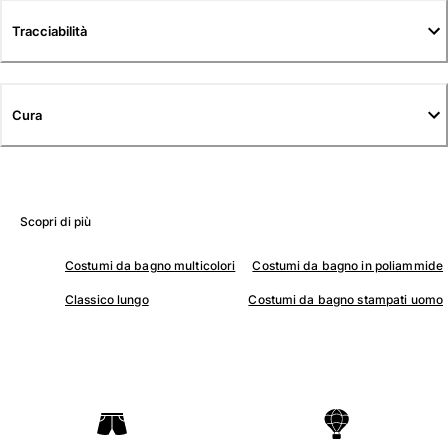
Tuniche
Tracciabilità
Pantaloni
Sweatshirts
T-Shirts
Modelli lounge
Cura
Kimonos
Vedi tutti i Abbigliamento
Yachting collection
Scopri di più
Vedi tutti i Yachting collection
Costumi da bagno multicolori
Costumi da bagno in poliammide
Bambino
Classico lungo
Costumi da bagno stampati uomo
Vedi tutti i Bambino
Costumi da bagno
Pantalocini mare
Neonato
Classico