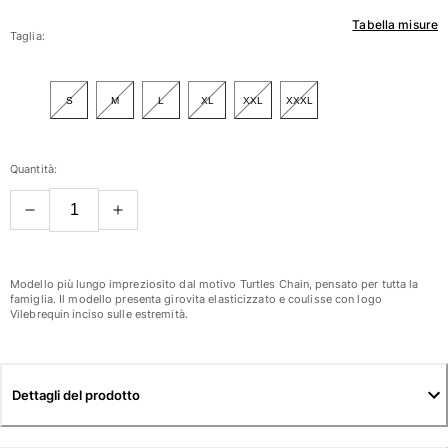
Tabella misure
Donna
Taglia:
Vedi tutti i Donna
S
M
L
XL
XXL
XXXL
Costumi da bagno
Bikinis
Quantità:
Intero
Tops
Slips
Rashguards
Vedi tutti i Costumi da bagno
Modello più lungo impreziosito dal motivo Turtles Chain, pensato per tutta la
famiglia. Il modello presenta girovita elasticizzato e coulisse con logo
Vilebrequin inciso sulle estremità.
Abbigliamento
Abiti
Polos
Dettagli del prodotto
Shorts
Camicie