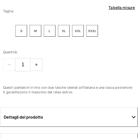
Tabella misure
Donna
Taglia:
Vedi tutti i Donna
S
M
L
XL
XXL
XXXL
Costumi da bagno
Bikinis
Quantità:
Intero
Tops
Slips
Rashguards
Vedi tutti i Costumi da bagno
Questi pantaloni in lino con due tasche laterali all'italiana e una tasca posteriore
ti garantiscono il massimo del relax estivo.
Abbigliamento
Abiti
Dettagli del prodotto
Polos
Shorts
Camicie