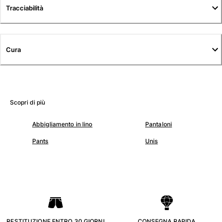
Tuniche
Tracciabilità
Pantaloni
Sweatshirts
T-Shirts
Cura
Modelli lounge
Kimonos
Vedi tutti i Abbigliamento
Yachting collection
Scopri di più
Vedi tutti i Yachting collection
Abbigliamento in lino
Pantaloni
Bambino
Pants
Unis
Vedi tutti i Bambino
Costumi da bagno
Pantalocini mare
Neonato
Classico
. RESTITUZIONE ENTRO 30 GIORNI .
. CONSEGNA RAPIDA .