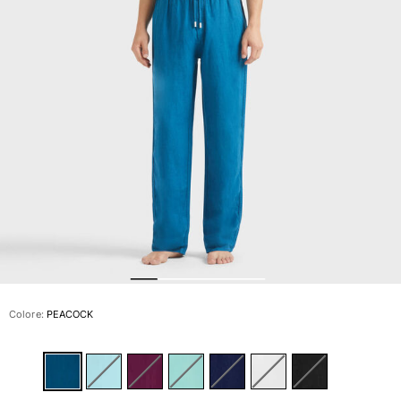
Slip
Magici
Vedi tutti i Costumi da bagno
Abbigliamento
Polo
Camicie
Bermuda
Pullover e Cardigan
Capispalla
Pantaloni
Maglieria
T-shirts
Modelli lounge
Colore:
PEACOCK
Vedi tutti i Abbigliamento
Taglie forti
Vedi tutti i Taglie forti