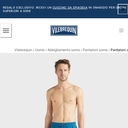
ACCESSIBILITÀ
SALTA
AL
REGALO ESCLUSIVO: RICEVI UN
CUSCINO DA SPIAGGIA
IN OMAGGIO PER ORDINI
SUPERIORI A 600€
CONTENUTO
PRINCIPALE
Uomo
Vilebrequin
Uomo
Abbigliamento uomo
Pantaloni uomo
Pantaloni d
Vedi tutti i Uomo
/
/
/
/
Costumi da bagno
Pantaloncini mare
Classico
Classico stretch
Classico ultraleggero
Ricamati Edizione Numerata
Cintura piatta
Classico corto
Classico lungo
Rash guard