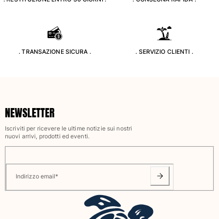
Classico stretch
Classico ultraleggero
Costumi da bagno Ricamati
Rashguard
. TRANSAZIONE SICURA .
. SERVIZIO CLIENTI .
Costumi da bagno magici
Vedi tutti i Costumi da bagno
Abbigliamento
Polo
NEWSLETTER
T-shirt
Iscriviti per ricevere le ultime notizie sui nostri
Pantaloni
nuovi arrivi, prodotti ed eventi.
Camicie
Bermuda
Felpe
Vedi tutti i Abbigliamento
Indirizzo email
*
Bambina
Vedi tutti i Bambina