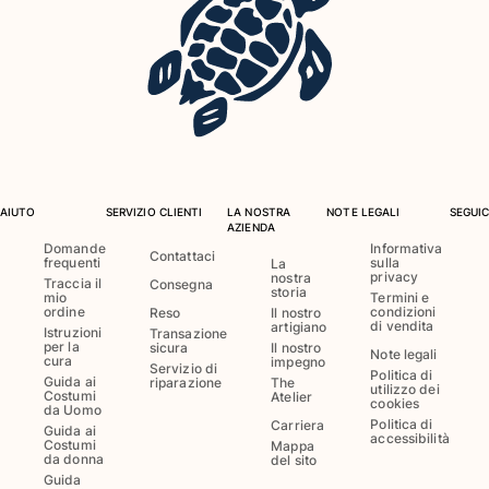
Costumi da bagno
Costumi Interi
Rashguard
Bikini
Neonato
Slip Mare
Vedi tutti i Costumi da bagno
AIUTO
SERVIZIO CLIENTI
LA NOSTRA
NOTE LEGALI
SEGUIC
AZIENDA
Abbigliamento
Domande
Informativa
Contattaci
frequenti
sulla
La
privacy
nostra
Traccia il
Consegna
storia
Abiti e Gonne
mio
Termini e
ordine
condizioni
Reso
Il nostro
Tute
di vendita
artigiano
Istruzioni
Transazione
per la
sicura
Il nostro
Pantaloncini
Note legali
cura
impegno
Servizio di
Felpe
Politica di
Guida ai
riparazione
The
utilizzo dei
Costumi
Atelier
T-shirt
cookies
da Uomo
Politica di
Carriera
Vedi tutti i Abbigliamento
Guida ai
accessibilità
Costumi
Mappa
da donna
del sito
Neonato
Guida