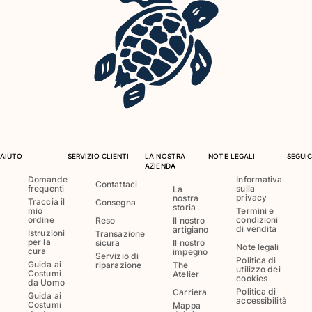
Costumi da bagno
Costumi Interi
Rashguard
Bikini
Neonato
Slip Mare
Vedi tutti i Costumi da bagno
AIUTO
SERVIZIO CLIENTI
LA NOSTRA
NOTE LEGALI
SEGUIC
Abbigliamento
AZIENDA
Domande
Informativa
Contattaci
frequenti
sulla
Abiti e Gonne
La
privacy
nostra
Traccia il
Consegna
Tute
storia
mio
Termini e
ordine
condizioni
Reso
Il nostro
Pantaloncini
di vendita
artigiano
Istruzioni
Transazione
Felpe
per la
sicura
Il nostro
Note legali
cura
impegno
T-shirt
Servizio di
Politica di
Guida ai
riparazione
The
utilizzo dei
Vedi tutti i Abbigliamento
Costumi
Atelier
cookies
da Uomo
Politica di
Carriera
Guida ai
Neonato
accessibilità
Costumi
Mappa