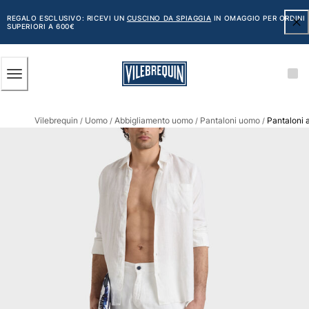
ACCESSIBILITÀ
SALTA
AL
REGALO ESCLUSIVO: RICEVI UN
CUSCINO DA SPIAGGIA
IN OMAGGIO PER ORDINI
SUPERIORI A 600€
CONTENUTO
PRINCIPALE
Uomo
Vilebrequin
Uomo
Abbigliamento uomo
Pantaloni uomo
Pantaloni a
Vedi tutti i Uomo
/
/
/
/
Costumi da bagno
Pantaloncini mare
Classico
Classico stretch
Classico ultraleggero
Ricamati Edizione Numerata
Cintura piatta
Classico corto
Classico lungo
Rash guard