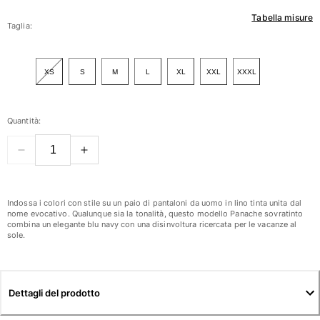
Tabella misure
Donna
Taglia:
Vedi tutti i Donna
XS
S
M
L
XL
XXL
XXXL
Costumi da bagno
Bikinis
Quantità:
Intero
Tops
Slips
Rashguards
Vedi tutti i Costumi da bagno
Indossa i colori con stile su un paio di pantaloni da uomo in lino tinta unita dal
nome evocativo. Qualunque sia la tonalità, questo modello Panache sovratinto
combina un elegante blu navy con una disinvoltura ricercata per le vacanze al
Abbigliamento
sole.
Abiti
Polos
Shorts
Dettagli del prodotto
Camicie