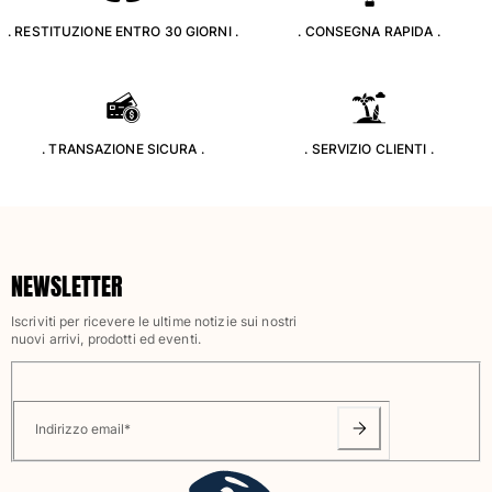
Classico stretch
. RESTITUZIONE ENTRO 30 GIORNI .
. CONSEGNA RAPIDA .
Classico ultraleggero
Costumi da bagno Ricamati
Rashguard
Costumi da bagno magici
Vedi tutti i Costumi da bagno
. TRANSAZIONE SICURA .
. SERVIZIO CLIENTI .
Abbigliamento
Polo
T-shirt
NEWSLETTER
Pantaloni
Camicie
Iscriviti per ricevere le ultime notizie sui nostri
nuovi arrivi, prodotti ed eventi.
Bermuda
Felpe
Vedi tutti i Abbigliamento
Indirizzo email
*
Bambina
Vedi tutti i Bambina