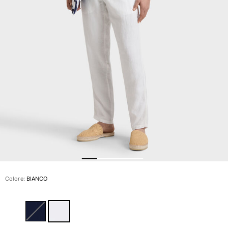
Slip
Magici
Vedi tutti i Costumi da bagno
Abbigliamento
Polo
Camicie
Bermuda
Pullover e Cardigan
Capispalla
Pantaloni
Maglieria
T-shirts
Modelli lounge
Colore:
BIANCO
Vedi tutti i Abbigliamento
Taglie forti
Vedi tutti i Taglie forti