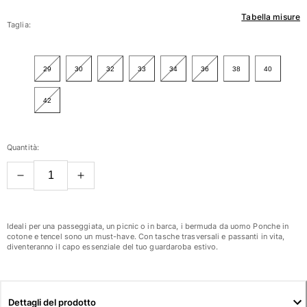
Tabella misure
Donna
Taglia:
Vedi tutti i Donna
29
30
32
33
34
36
38
40
Costumi da bagno
42
Bikinis
Intero
Tops
Quantità:
Slips
Rashguards
Vedi tutti i Costumi da bagno
Abbigliamento
Ideali per una passeggiata, un picnic o in barca, i bermuda da uomo Ponche in
cotone e tencel sono un must-have. Con tasche trasversali e passanti in vita,
Abiti
diventeranno il capo essenziale del tuo guardaroba estivo.
Polos
Shorts
Camicie
Dettagli del prodotto