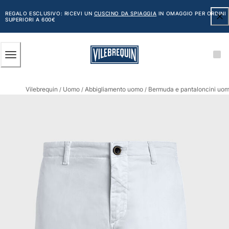
ACCESSIBILITÀ
SALTA
AL
REGALO ESCLUSIVO: RICEVI UN
CUSCINO DA SPIAGGIA
IN OMAGGIO PER ORDINI
SUPERIORI A 600€
CONTENUTO
PRINCIPALE
Uomo
Vilebrequin
Uomo
Abbigliamento uomo
Bermuda e pantaloncini uo
Vedi tutti i Uomo
/
/
/
Costumi da bagno
Pantaloncini mare
Classico
Classico stretch
Classico ultraleggero
Ricamati Edizione Numerata
Cintura piatta
Classico corto
Classico lungo
Rash guard