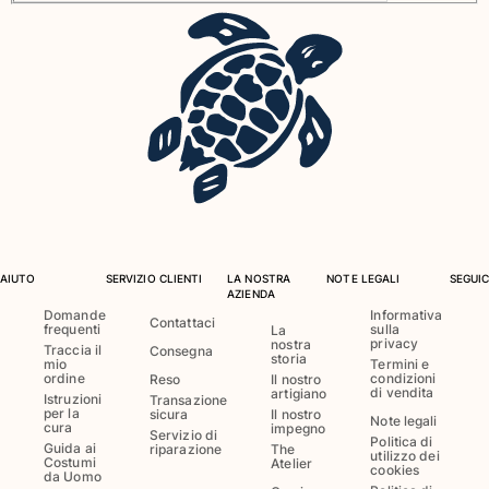
Costumi da bagno
Costumi Interi
Rashguard
Bikini
Neonato
Slip Mare
Vedi tutti i Costumi da bagno
Abbigliamento
AIUTO
SERVIZIO CLIENTI
LA NOSTRA
NOTE LEGALI
SEGUIC
AZIENDA
Abiti e Gonne
Domande
Informativa
Tute
Contattaci
frequenti
sulla
La
privacy
nostra
Pantaloncini
Traccia il
Consegna
storia
mio
Termini e
Felpe
ordine
condizioni
Reso
Il nostro
di vendita
artigiano
Istruzioni
Transazione
T-shirt
per la
sicura
Il nostro
Note legali
Vedi tutti i Abbigliamento
cura
impegno
Servizio di
Politica di
Guida ai
riparazione
The
utilizzo dei
Costumi
Atelier
Neonato
cookies
da Uomo