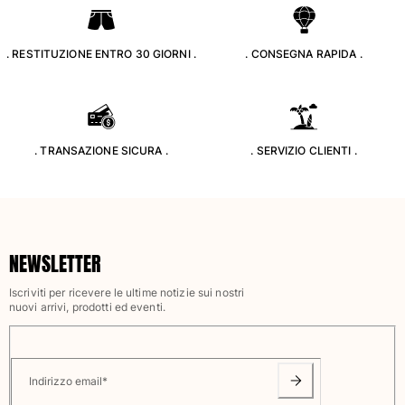
Classico stretch
Classico ultraleggero
. RESTITUZIONE ENTRO 30 GIORNI .
. CONSEGNA RAPIDA .
Costumi da bagno Ricamati
Rashguard
Costumi da bagno magici
Vedi tutti i Costumi da bagno
. TRANSAZIONE SICURA .
. SERVIZIO CLIENTI .
Abbigliamento
Polo
T-shirt
Pantaloni
NEWSLETTER
Camicie
Bermuda
Iscriviti per ricevere le ultime notizie sui nostri
Felpe
nuovi arrivi, prodotti ed eventi.
Vedi tutti i Abbigliamento
Bambina
Indirizzo email
*
Vedi tutti i Bambina