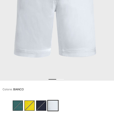
Slip
Magici
Vedi tutti i Costumi da bagno
Abbigliamento
Polo
Camicie
Bermuda
Pullover e Cardigan
Capispalla
Pantaloni
Maglieria
T-shirts
Modelli lounge
Colore:
BIANCO
Vedi tutti i Abbigliamento
Taglie forti
Vedi tutti i Taglie forti