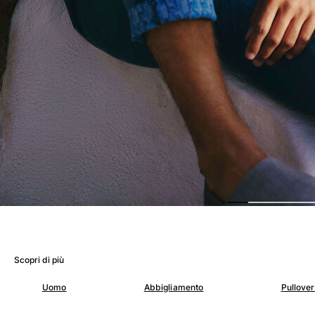
Donna
Vedi tutti i Donna
Costumi da bagno
Bikinis
Intero
Tops
Slips
Rashguards
Vedi tutti i Costumi da bagno
Abbigliamento
Abiti
Polos
Scopri di più
Shorts
Camicie
Uomo
Abbigliamento
Pullove
Tuniche