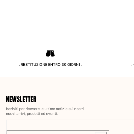
Pantaloni
Sweatshirts
T-Shirts
Modelli lounge
Kimonos
Vedi tutti i Abbigliamento
Yachting collection
Vedi tutti i Yachting collection
. RESTITUZIONE ENTRO 30 GIORNI .
.
Bambino
Vedi tutti i Bambino
Costumi da bagno
NEWSLETTER
Iscriviti per ricevere le ultime notizie sui nostri
Pantalocini mare
nuovi arrivi, prodotti ed eventi.
Neonato
Classico
Classico stretch