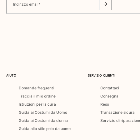
Classico ultraleggero
Indirizzo email
*
Costumi da bagno Ricamati
Rashguard
Costumi da bagno magici
Vedi tutti i Costumi da bagno
Abbigliamento
Polo
T-shirt
Pantaloni
AIUTO
SERVIZIO CLIENTI
Camicie
Domande frequenti
Contattaci
Bermuda
Traccia il mio ordine
Consegna
Felpe
Vedi tutti i Abbigliamento
Istruzioni per la cura
Reso
Guida ai Costumi da Uomo
Transazione sicura
Bambina
Guida ai Costumi da donna
Servizio di riparazion
Guida allo stile polo da uomo
Vedi tutti i Bambina