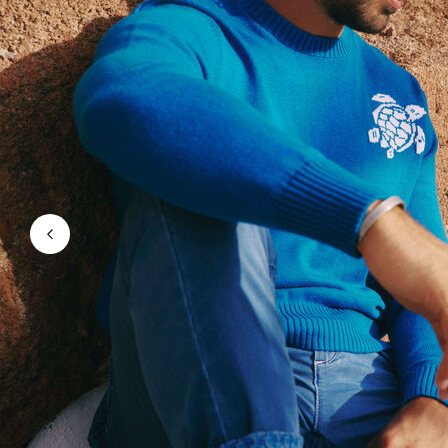
Magici
Vedi tutti i Costumi da bagno
Abbigliamento
Polo
Camicie
Bermuda
Pullover e Cardigan
Capispalla
Pantaloni
Maglieria
T-shirts
Modelli lounge
Vedi tutti i Abbigliamento
Taglie forti
Vedi tutti i Taglie forti