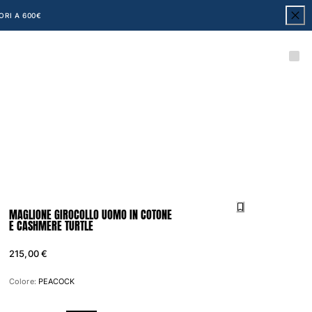
ORI A 600€
MAGLIONE GIROCOLLO UOMO IN COTONE
E CASHMERE TURTLE
215,00 €
Colore:
PEACOCK