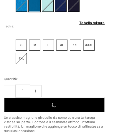
Tabella misure
Taglia:
S
M
L
XL
XXL
XXXL
4XL
Quantità:
LOADING...
Un classico maglione girocollo da uomo con una tartaruga
vistosa sul petto. Il cotone e il cashmere offrono un'ottima
vestibilità. Un maglione che aggiunge un tocco di raffinatezza a
qualsiasi occasione.