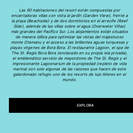
Devolución
Las 90 habitaciones del resort están compuestas por
Entrega
encantadoras villas con vista al jardín (Garden View), frente a
Preguntas más frecuentes
la playa (Beachside) y de dos dormitorios en el arrecife (Reef
Buscar una tienda
Side), además de las villas sobre el agua (Overwater Villas)
más grandes del Pacífico Sur. Los alojamientos están situados
Contáctanos
de manera idílica para optimizar las vistas del majestuoso
Rastrear mi pedido
monte Otemanu y el acceso a las brillantes aguas turquesas y
playas vírgenes de Bora Bora. El restaurante Lagoon, el spa de
The St. Regis Bora Bora (enclavado en su propia isla privada),
Mi cuenta
el emblemático servicio de mayordomo de The St. Regis y el
impresionante Lagoonarium de la propiedad (repleto de vida
marina) son solo algunas de las razones que hacen de este
galardonado refugio uno de los resorts de lujo líderes en el
mundo.
EXPLORA