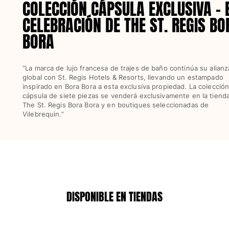
COLECCIÓN CÁPSULA EXCLUSIVA - 
Ver todo Mujer
CELEBRACIÓN DE THE ST. REGIS BO
Trajes de baño
BORA
Bikinis
Una pieza
“La marca de lujo francesa de trajes de baño continúa su alianz
Tops
global con St. Regis Hotels & Resorts, llevando un estampado
Partes de abajo
inspirado en Bora Bora a esta exclusiva propiedad. La colecció
cápsula de siete piezas se venderá exclusivamente en la tiend
Rashguards
The St. Regis Bora Bora y en boutiques seleccionadas de
Ver todo Trajes de baño
Vilebrequin.”
Pret-a-porter
Vestidos
Polos
Shorts
Camisas
DISPONIBLE EN TIENDAS
Túnicas
Pantalones
Sweatshirts