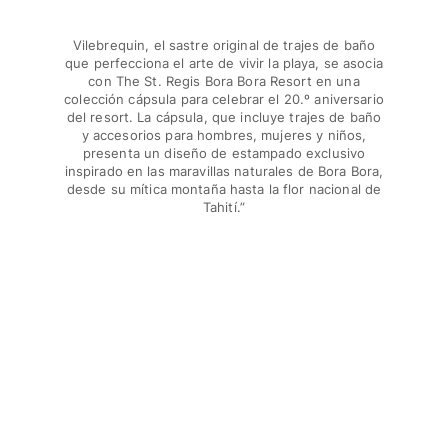
Bañadores Una Pieza
Rashguard
Vilebrequin, el sastre original de trajes de baño
Dos Piezas
que perfecciona el arte de vivir la playa, se asocia
Bebe
con The St. Regis Bora Bora Resort en una
colección cápsula para celebrar el 20.º aniversario
Partes de abajo de bikini
del resort. La cápsula, que incluye trajes de baño
Ver todo Trajes de baño
y accesorios para hombres, mujeres y niños,
presenta un diseño de estampado exclusivo
Pret-a-porter
inspirado en las maravillas naturales de Bora Bora,
desde su mítica montaña hasta la flor nacional de
Tahití.”
Vestidos y Faldas
Monos
Pantalones cortos
Sudaderas
Camisetas
Ver todo Pret-a-porter
Bebé
Ver todo Bebé
Accesorios