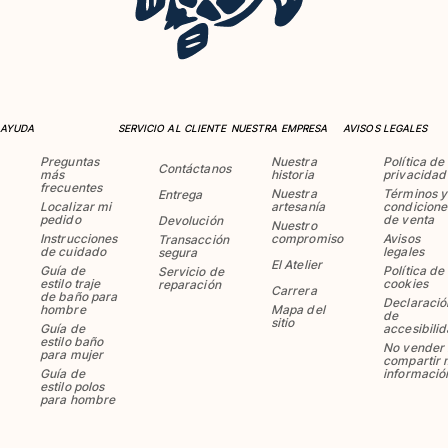
AYUDA
SERVICIO AL CLIENTE
NUESTRA EMPRESA
AVISOS LEGALES
Preguntas
Nuestra
Política de
Contáctanos
más
historia
privacidad
frecuentes
Nuestra
Términos y
Entrega
Localizar mi
artesanía
condicione
pedido
de venta
Devolución
Nuestro
Instrucciones
compromiso
Avisos
Transacción
de cuidado
legales
segura
El Atelier
Guía de
Política de
Servicio de
estilo traje
cookies
reparación
Carrera
de baño para
Declaració
hombre
Mapa del
de
sitio
Guía de
accesibili
estilo baño
No vender 
para mujer
compartir 
Guía de
informació
estilo polos
para hombre