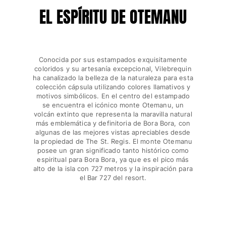
EL ESPÍRITU DE OTEMANU
Ver todo Accesorios
Sombreros y Gorras
Conocida por sus estampados exquisitamente
Gorra
coloridos y su artesanía excepcional, Vilebrequin
Gorro
ha canalizado la belleza de la naturaleza para esta
Ver todo Sombreros y Gorras
colección cápsula utilizando colores llamativos y
motivos simbólicos. En el centro del estampado
Toallas & pareo
se encuentra el icónico monte Otemanu, un
volcán extinto que representa la maravilla natural
más emblemática y definitoria de Bora Bora, con
Toallas
algunas de las mejores vistas apreciables desde
Toalla de algodón
la propiedad de The St. Regis. El monte Otemanu
Pareo
posee un gran significado tanto histórico como
espiritual para Bora Bora, ya que es el pico más
Ver todo Toallas & pareo
alto de la isla con 727 metros y la inspiración para
el Bar 727 del resort.
Bolsas
Bolsos y bolsas de playa
Bolso para Viajes
Mini bolsos