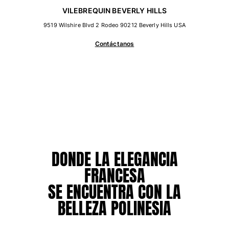
VILEBREQUIN BEVERLY HILLS
Camiseta de baño
Trajes de baño mágicos
9519 Wilshire Blvd 2 Rodeo 90212 Beverly Hills USA
Ver todo Trajes de baño
Contáctanos
Pret-a-porter
Polos
Camisetas
Pantalones
Camisas
Shorts
Sudaderas
DONDE LA ELEGANCIA
Ver todo Pret-a-porter
FRANCESA
Niña
SE ENCUENTRA CON LA
Ver todo Niña
BELLEZA POLINESIA
Trajes de baño