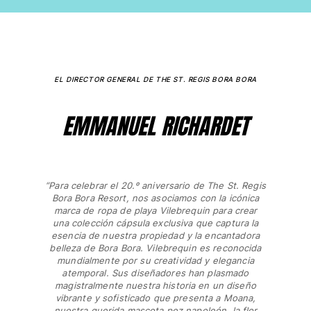
EL DIRECTOR GENERAL DE THE ST. REGIS BORA BORA
EMMANUEL RICHARDET
“Para celebrar el 20.º aniversario de The St. Regis
Bora Bora Resort, nos asociamos con la icónica
marca de ropa de playa Vilebrequin para crear
una colección cápsula exclusiva que captura la
esencia de nuestra propiedad y la encantadora
belleza de Bora Bora. Vilebrequin es reconocida
mundialmente por su creatividad y elegancia
atemporal. Sus diseñadores han plasmado
magistralmente nuestra historia en un diseño
vibrante y sofisticado que presenta a Moana,
nuestra querida mascota pez napoleón, la flor