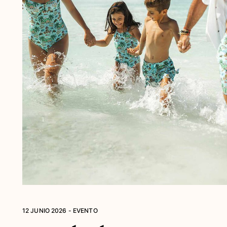
Ver todo Bañadores
Pret-a-porter
Polos
Camisas
Shorts
Jersey y cárdigan
Chaquetas y Abrigos
Pantalones
Jerséis
Camisetas
Loungewear
Ver todo Pret-a-porter
Tallas grandes
Ver todo Tallas grandes
12 JUNIO 2026 - EVENTO
Mujer