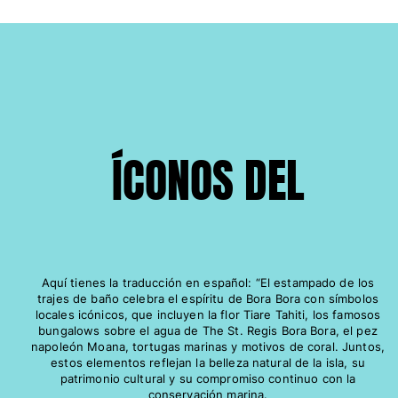
Bolso tote
Ver todo Bolsas
Gafas de sol
Ver todo Gafas de sol
Pañuelos de playa
ÍCONOS DEL
Ver todo Pañuelos de playa
Accesorios Niños
Sombrero para niños
Toallas y Ponchos de playa
Aquí tienes la traducción en español: “El estampado de los
Zapatos
trajes de baño celebra el espíritu de Bora Bora con símbolos
locales icónicos, que incluyen la flor Tiare Tahiti, los famosos
Calcetines
bungalows sobre el agua de The St. Regis Bora Bora, el pez
Ver todo Accesorios Niños
napoleón Moana, tortugas marinas y motivos de coral. Juntos,
estos elementos reflejan la belleza natural de la isla, su
Bolsas
patrimonio cultural y su compromiso continuo con la
conservación marina.