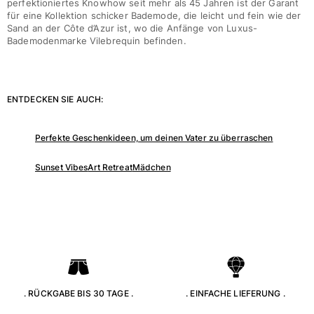
perfektioniertes Knowhow seit mehr als 45 Jahren ist der Garant
für eine Kollektion schicker Bademode, die leicht und fein wie der
Sand an der Côte d’Azur ist, wo die Anfänge von Luxus-
Bademodenmarke Vilebrequin befinden.
ENTDECKEN SIE AUCH:
Perfekte Geschenkideen, um deinen Vater zu überraschen
Sunset Vibes
Art Retreat
Mädchen
. RÜCKGABE BIS 30 TAGE .
. EINFACHE LIEFERUNG .