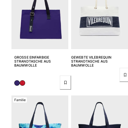
Alle Babys anzeigen
Accessoires
Alle Accessoires anzeigen
Kappen und Anglerhüte
Kappe
GROSSE EINFARBIGE S
GEWEBTE VILEBREQUIN
Hut
TRANDTASCHE AUS B
STRANDTASCHE AUS
AUMWOLLE
BAUMWOLLE
Alle Kappen und Anglerhüte anzeigen
Strandtücher & Pareos
Strandtücher
Unisex-Handtuch
Familie
Pareos
Alle Strandtücher & Pareos anzeigen
Taschen