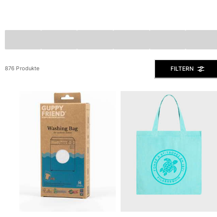
Slips
Magische Bademode
Alle Badehose anzeigen
Bekleidung
FILTERN
876 Produkte
Polohemden
Shirts
Shorts
Pullover und Strickjacke
Oberbekleidung
Hosen
Pullover
T-Shirts
Loungewear-kollektion
Alle Bekleidung anzeigen
Große Größen
Alle Große Größen anzeigen