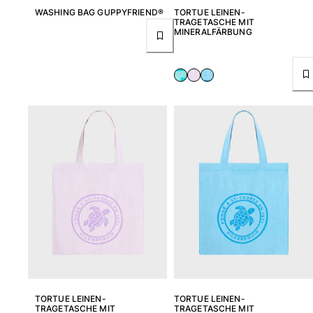
WASHING BAG GUPPYFRIEND®
TORTUE LEINEN-
TRAGETASCHE MIT
Damen
MINERALFÄRBUNG
Alle Damen anzeigen
Bademode
Bikinis
Einteiler
Oberteile
Badeanzug
Rashguards
Alle Bademode anzeigen
Bekleidung
Kleider
Polos
Shorts
TORTUE LEINEN-
TORTUE LEINEN-
Hemden
TRAGETASCHE MIT
TRAGETASCHE MIT