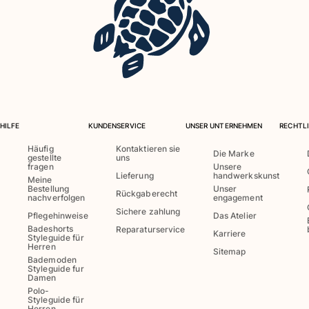
HILFE
KUNDENSERVICE
UNSER UNTERNEHMEN
RECHTLI
Häufig
Kontaktieren sie
Die Marke
gestellte
uns
fragen
Unsere
Lieferung
handwerkskunst
Meine
Bestellung
Unser
Rückgaberecht
nachverfolgen
engagement
Sichere zahlung
Pflegehinweise
Das Atelier
Badeshorts
Reparaturservice
Karriere
Styleguide für
Herren
Sitemap
Bademoden
Styleguide fur
Damen
Polo-
Styleguide für
Herren