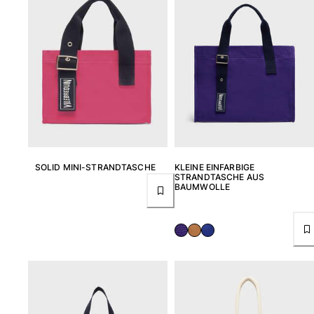
Bademode
Badeanzug
Rashguard
Bikini
Babys
Bikinihosen
Alle Bademode anzeigen
Bekleidung
SOLID MINI-STRANDTASCHE
KLEINE EINFARBIGE
STRANDTASCHE AUS
BAUMWOLLE
Kleider und Röcke
Overall
Shorts
Sweatshirts
T-shirts
Alle Bekleidung anzeigen
Babys