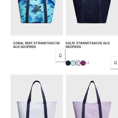
Strandtaschen
Strandtaschen
Mini-Taschen
Stoffbeutel
Alle Taschen anzeigen
Sonnenbrille
CORAL REEF STRANDTASCHE
SOLID STRANDTASCHE AUS
AUS NEOPREN
NEOPREN
Alle Sonnenbrille anzeigen
Schals
+1
Alle Schals anzeigen
Accessoires Kinder
Kinderhut
Strandtücher und Ponchos
Schuhe
Socken
Alle Accessoires Kinder anzeigen