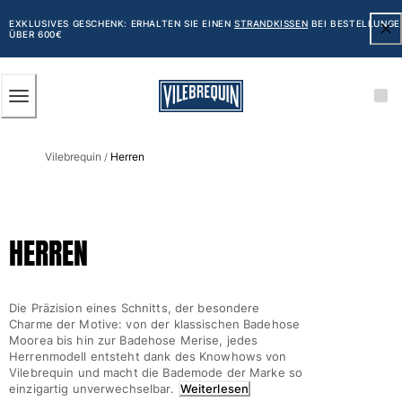
BARRIEREFREIHEIT
ZUM
HAUPTINHALT
EXKLUSIVES GESCHENK: ERHALTEN SIE EINEN
STRANDKISSEN
BEI BESTELLUNGE
ÜBER 600€
SPRINGEN
Herren
Vilebrequin
Herren
Alle Herren anzeigen
/
Badehose
Badeshorts
HERREN
Klassische
Klassische stretch
Klassische dünne Stoffe
Die Präzision eines Schnitts, der besondere
Bestickte Nummerierte Auflage
Charme der Motive: von der klassischen Badehose
Flat belts
Moorea bis hin zur Badehose Merise, jedes
Herrenmodell entsteht dank des Knowhows von
Klassische kurze
Vilebrequin und macht die Bademode der Marke so
Klassische lange
einzigartig unverwechselbar.
Weiterlesen
Shirt mit UV-Schutz