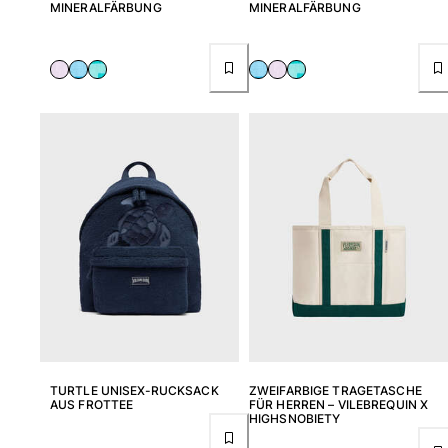
Tuniken
MINERALFÄRBUNG
MINERALFÄRBUNG
Hosen
Sweatshirts
T-Shirts
Loungewear-Kollektion
Kimonos
Alle Bekleidung anzeigen
Yachting collection
Alle Yachting collection anzeigen
Jungen
Alle Jungen anzeigen
Badehose
TURTLE UNISEX-RUCKSACK
ZWEIFARBIGE TRAGETASCHE
Badeshorts
AUS FROTTEE
FÜR HERREN – VILEBREQUIN X
Babys
HIGHSNOBIETY
Klassische