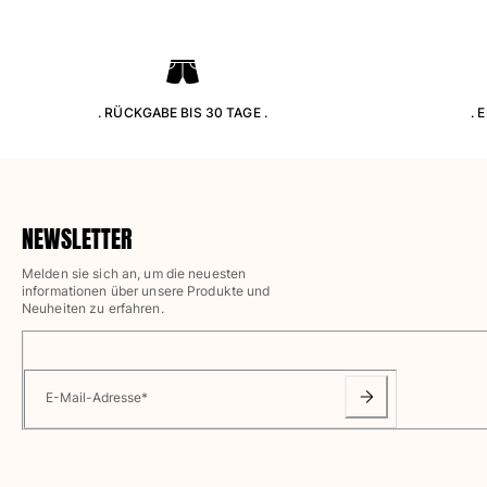
Klassische dünne Stoffe finden
Bademode Bestickte
Shirt mit UV-Schutz
Magische Badehose
. RÜCKGABE BIS 30 TAGE .
. 
Alle Badehose anzeigen
Bekleidung
Polohemden
NEWSLETTER
T-Shirts
Hosen
Melden sie sich an, um die neuesten
Hemden
informationen über unsere Produkte und
Neuheiten zu erfahren.
Shorts
Sweatshirts
Alle Bekleidung anzeigen
E-Mail-Adresse
*
Mädchen
Alle Mädchen anzeigen