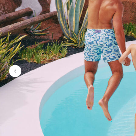
Magische Bademode
Alle Badehose anzeigen
Bekleidung
Polohemden
Shirts
Shorts
Pullover und Strickjacke
Oberbekleidung
Hosen
Pullover
T-Shirts
Loungewear-kollektion
Alle Bekleidung anzeigen
Große Größen
Alle Große Größen anzeigen