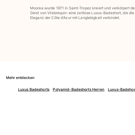
Hosen
Moorea wurde 1971 in Saint-Tropez kreiert und verkörpert d
Sweatshirts
Geist von Vilebrequin: eine zeitlose Luxus-Badeshort, die die
T-Shirts
Eleganz der Côte d'Azur mit Langlebigkeit verbindet.
Loungewear-Kollektion
Kimonos
Alle Bekleidung anzeigen
Yachting collection
Alle Yachting collection anzeigen
Jungen
Mehr entdecken
Alle Jungen anzeigen
Luxus Badeshorts
Polyamid-Badeshorts Herren
Luxus-Badehose
Badehose
Badeshorts
Babys
Klassische
Klassische stretch