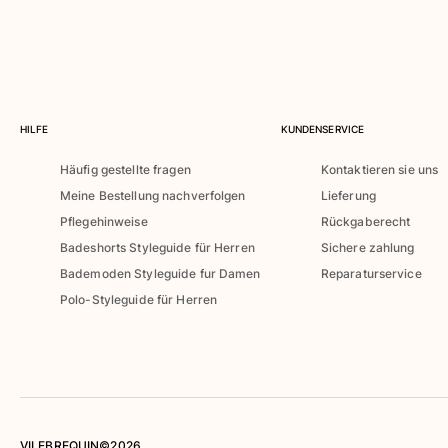
Bademode
Badeanzug
Rashguard
Bikini
Babys
HILFE
KUNDENSERVICE
Bikinihosen
Alle Bademode anzeigen
Häufig gestellte fragen
Kontaktieren sie uns
Meine Bestellung nachverfolgen
Lieferung
Bekleidung
Pflegehinweise
Rückgaberecht
Kleider und Röcke
Badeshorts Styleguide für Herren
Sichere zahlung
Overall
Bademoden Styleguide fur Damen
Reparaturservice
Shorts
Polo-Styleguide für Herren
Sweatshirts
T-shirts
Alle Bekleidung anzeigen
Babys
Alle Babys anzeigen
VILEBREQUIN©2026