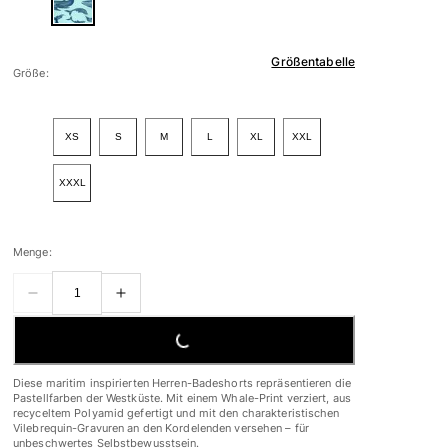
Größentabelle
Größe:
XS
S
M
L
XL
XXL
XXXL
Menge:
LOADING...
Diese maritim inspirierten Herren-Badeshorts repräsentieren die
Pastellfarben der Westküste. Mit einem Whale-Print verziert, aus
recyceltem Polyamid gefertigt und mit den charakteristischen
Vilebrequin-Gravuren an den Kordelenden versehen – für
unbeschwertes Selbstbewusstsein.