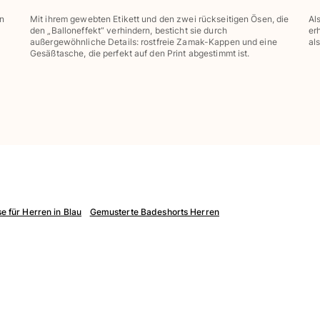
en
Mit ihrem gewebten Etikett und den zwei rückseitigen Ösen, die
Al
den „Balloneffekt“ verhindern, besticht sie durch
er
außergewöhnliche Details: rostfreie Zamak-Kappen und eine
al
Gesäßtasche, die perfekt auf den Print abgestimmt ist.
 für Herren in Blau
Gemusterte Badeshorts Herren