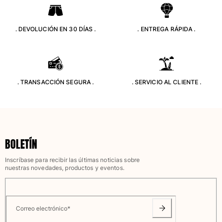
Clásico stretch
Clásico ultra ligero
. DEVOLUCIÓN EN 30 DÍAS .
. ENTREGA RÁPIDA .
Trajes de baño Bordados
Camiseta de baño
Trajes de baño mágicos
Ver todo Trajes de baño
. TRANSACCIÓN SEGURA .
. SERVICIO AL CLIENTE .
Pret-a-porter
Polos
Camisetas
Pantalones
BOLETÍN
Camisas
Shorts
Inscríbase para recibir las últimas noticias sobre
Sudaderas
nuestras novedades, productos y eventos.
Ver todo Pret-a-porter
Niña
Correo electrónico
*
Ver todo Niña