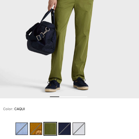
Slip
Mágico
Ver todo Bañadores
Pret-a-porter
Polos
Camisas
Shorts
Jersey y cárdigan
Chaquetas y Abrigos
Pantalones
Jerséis
Camisetas
Loungewear
Color:
CAQUI
Ver todo Pret-a-porter
Tallas grandes
Ver todo Tallas grandes