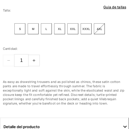
Guia de tallas
Mujer
Talla:
Ver todo Mujer
S
M
L
XL
XXL
XXXL
4XL
Trajes de baño
Bikinis
Cantidad:
Una pieza
Tops
Partes de abajo
Rashguards
Ver todo Trajes de baño
As easy as drawstring trousers and as polished as chinos, these satin cotton
pants are made to travel effortlessly through summer. The fabric is
exceptionally light and soft against the skin, while the elasticated waist and zip
Pret-a-porter
closure keep the fit comfortable yet refined. Discreet details; turtle-printed
pocket linings and carefully finished back pockets; add a quiet Vilebrequin
Vestidos
signature, whether you’re barefoot on the deck or heading into town.
Polos
Shorts
Camisas
Detalle del producto