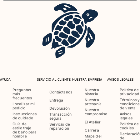
Trajes de baño
Bañadores Una Pieza
Rashguard
Dos Piezas
Bebe
Partes de abajo de bikini
Ver todo Trajes de baño
Pret-a-porter
AYUDA
SERVICIO AL CLIENTE
NUESTRA EMPRESA
AVISOS LEGALES
Vestidos y Faldas
Preguntas
Nuestra
Política de
Contáctanos
Monos
más
historia
privacidad
frecuentes
Pantalones cortos
Nuestra
Términos y
Entrega
Localizar mi
artesanía
condicione
Sudaderas
pedido
de venta
Devolución
Nuestro
Instrucciones
compromiso
Avisos
Transacción
Camisetas
de cuidado
legales
segura
El Atelier
Ver todo Pret-a-porter
Guía de
Política de
Servicio de
estilo traje
cookies
reparación
Carrera
de baño para
Bebé
Declaració
hombre
Mapa del
de