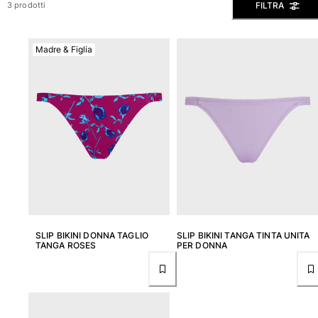
FILTRA
3 prodotti
Slip
Magici
Madre & Figlia
Vedi tutti i Costumi da bagno
Abbigliamento
Polo
Camicie
Bermuda
Pullover e Cardigan
Capispalla
Pantaloni
Maglieria
T-shirts
SLIP BIKINI DONNA TAGLIO
SLIP BIKINI TANGA TINTA UNITA
Modelli lounge
TANGA ROSES
PER DONNA
Vedi tutti i Abbigliamento
Taglie forti
Vedi tutti i Taglie forti