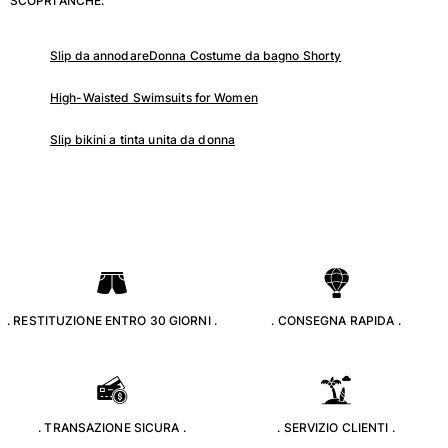
SCOPRI ANCHE:
Tuniche
Pantaloni
Sweatshirts
Slip da annodare
Donna Costume da bagno Shorty
T-Shirts
High-Waisted Swimsuits for Women
Modelli lounge
Kimonos
Slip bikini a tinta unita da donna
Vedi tutti i Abbigliamento
Yachting collection
Vedi tutti i Yachting collection
Bambino
Vedi tutti i Bambino
. RESTITUZIONE ENTRO 30 GIORNI .
. CONSEGNA RAPIDA .
Costumi da bagno
Pantalocini mare
Neonato
. TRANSAZIONE SICURA .
. SERVIZIO CLIENTI .
Classico