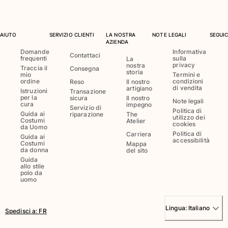
Costumi da bagno
AIUTO
SERVIZIO CLIENTI
LA NOSTRA
NOTE LEGALI
SEGUIC
Costumi Interi
AZIENDA
Rashguard
Domande
Informativa
Contattaci
frequenti
sulla
La
Bikini
privacy
nostra
Traccia il
Consegna
storia
Neonato
mio
Termini e
ordine
condizioni
Reso
Il nostro
Slip Mare
di vendita
artigiano
Istruzioni
Transazione
Vedi tutti i Costumi da bagno
per la
sicura
Il nostro
Note legali
cura
impegno
Servizio di
Politica di
Guida ai
riparazione
The
Abbigliamento
utilizzo dei
Costumi
Atelier
cookies
da Uomo
Politica di
Carriera
Guida ai
Abiti e Gonne
accessibilità
Costumi
Mappa
da donna
Tute
del sito
Guida
Pantaloncini
allo stile
polo da
Felpe
uomo
T-shirt
Vedi tutti i Abbigliamento
Lingua:
Italiano
Spedisci a
:
FR
Neonato