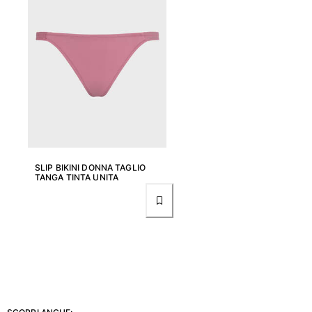
Donna
Vedi tutti i Donna
Costumi da bagno
Bikinis
Intero
Tops
Slips
SLIP BIKINI DONNA TAGLIO
TANGA TINTA UNITA
Rashguards
Vedi tutti i Costumi da bagno
Abbigliamento
Abiti
Polos
Shorts
Camicie