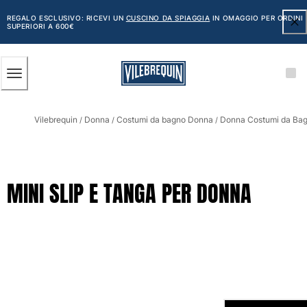
ACCESSIBILITÀ
SALTA
AL
REGALO ESCLUSIVO: RICEVI UN
CUSCINO DA SPIAGGIA
IN OMAGGIO PER ORDINI
SUPERIORI A 600€
CONTENUTO
PRINCIPALE
Uomo
Vilebrequin
Donna
Costumi da bagno Donna
Donna Costumi da Bag
Vedi tutti i Uomo
/
/
/
Costumi da bagno
Pantaloncini mare
MINI SLIP E TANGA PER DONNA
Classico
Classico stretch
Classico ultraleggero
Ricamati Edizione Numerata
Cintura piatta
Classico corto
Classico lungo
Rash guard