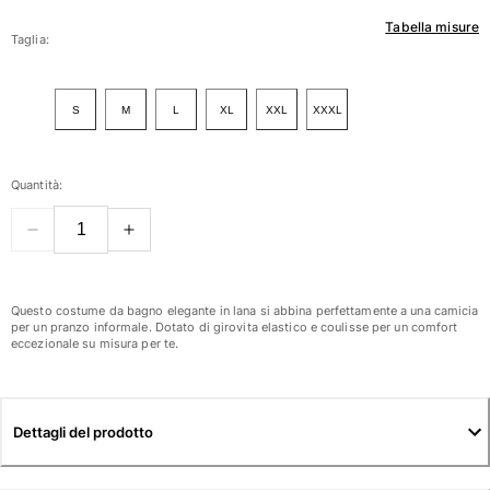
Tabella misure
Donna
Taglia:
Vedi tutti i Donna
S
M
L
XL
XXL
XXXL
Costumi da bagno
Bikinis
Quantità:
Intero
Tops
Slips
Rashguards
Vedi tutti i Costumi da bagno
Questo costume da bagno elegante in lana si abbina perfettamente a una camicia
per un pranzo informale. Dotato di girovita elastico e coulisse per un comfort
eccezionale su misura per te.
Abbigliamento
Abiti
Polos
Dettagli del prodotto
Shorts
Camicie