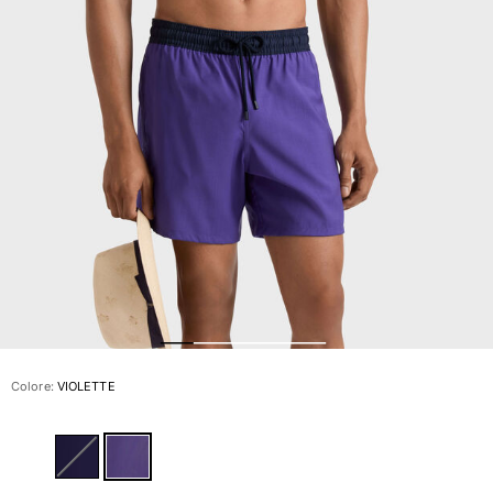
Slip
Magici
Vedi tutti i Costumi da bagno
Abbigliamento
Polo
Camicie
Bermuda
Pullover e Cardigan
Capispalla
Pantaloni
Maglieria
T-shirts
Modelli lounge
Colore:
VIOLETTE
Vedi tutti i Abbigliamento
Taglie forti
Vedi tutti i Taglie forti