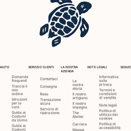
Vedi tutti i Neonato
Accessori
Vedi tutti i Accessori
Cappelli e Cappellini
Cappellino
Cappello
AIUTO
SERVIZIO CLIENTI
LA NOSTRA
NOTE LEGALI
SEGUIC
Vedi tutti i Cappelli e Cappellini
AZIENDA
Domande
Informativa
Telli mare & Pareo
Contattaci
frequenti
sulla
La
privacy
nostra
Traccia il
Consegna
storia
mio
Termini e
Telli mare
ordine
condizioni
Reso
Il nostro
di vendita
artigiano
Telo mare unisex
Istruzioni
Transazione
per la
sicura
Il nostro
Pareo
Note legali
cura
impegno
Servizio di
Politica di
Vedi tutti i Telli mare & Pareo
Guida ai
riparazione
The
utilizzo dei
Costumi
Atelier
cookies
da Uomo
Borse
Politica di
Carriera
Guida ai
accessibilità
Costumi
Mappa