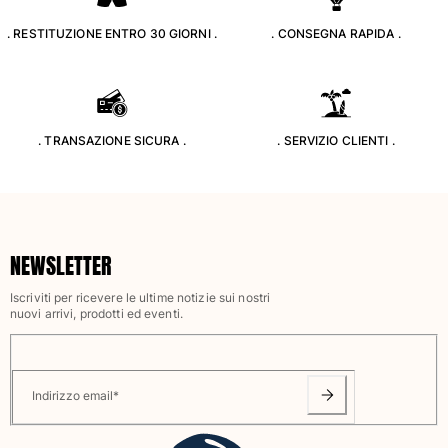
Costumi da bagno
. RESTITUZIONE ENTRO 30 GIORNI .
. CONSEGNA RAPIDA .
Costumi Interi
Rashguard
Bikini
. TRANSAZIONE SICURA .
. SERVIZIO CLIENTI .
Neonato
Slip Mare
Vedi tutti i Costumi da bagno
Abbigliamento
NEWSLETTER
Abiti e Gonne
Tute
Iscriviti per ricevere le ultime notizie sui nostri
nuovi arrivi, prodotti ed eventi.
Pantaloncini
Felpe
T-shirt
Vedi tutti i Abbigliamento
Indirizzo email
*
Neonato