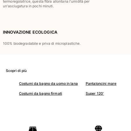
termoregolatrice, questa fibra allontana l'umidità per
Classico stretch
un'asciugatura in pochi minuti.
Classico ultraleggero
Costumi da bagno Ricamati
Rashguard
INNOVAZIONE ECOLOGICA
Costumi da bagno magici
Vedi tutti i Costumi da bagno
100% biodegradabile e priva di microplastiche.
Abbigliamento
Polo
T-shirt
Scopri di più
Pantaloni
Costumi da bagno da uomo in lana
Pantaloncini mare
Camicie
Bermuda
Costumi da bagno firmati
Super 120'
Felpe
Vedi tutti i Abbigliamento
Bambina
Vedi tutti i Bambina