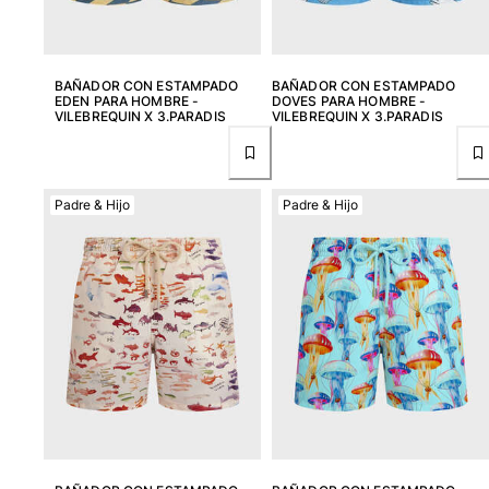
Bañadores Una Pieza
Rashguard
Dos Piezas
BAÑADOR CON ESTAMPADO
BAÑADOR CON ESTAMPADO
Bebe
EDEN PARA HOMBRE -
DOVES PARA HOMBRE -
Partes de abajo de bikini
VILEBREQUIN X 3.PARADIS
VILEBREQUIN X 3.PARADIS
Ver todo Trajes de baño
Pret-a-porter
Padre & Hijo
Padre & Hijo
Vestidos y Faldas
Monos
Pantalones cortos
Sudaderas
Camisetas
Ver todo Pret-a-porter
Bebé
Ver todo Bebé
Accesorios