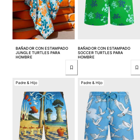
Camiseta de baño
Trajes de baño mágicos
Ver todo Trajes de baño
Pret-a-porter
Polos
BAÑADOR CON ESTAMPADO
BAÑADOR CON ESTAMPADO
JUNGLE TURTLES PARA
SOCCER TURTLES PARA
Camisetas
HOMBRE
HOMBRE
Pantalones
Camisas
Shorts
Padre & Hijo
Padre & Hijo
Sudaderas
Ver todo Pret-a-porter
Niña
Ver todo Niña
Trajes de baño