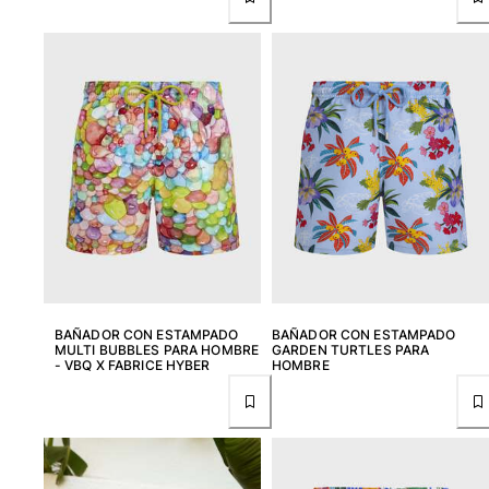
Ver todo Mujer
Trajes de baño
Bikinis
Una pieza
Tops
Partes de abajo
Rashguards
Ver todo Trajes de baño
Pret-a-porter
Vestidos
BAÑADOR CON ESTAMPADO
BAÑADOR CON ESTAMPADO
Polos
MULTI BUBBLES PARA HOMBRE
GARDEN TURTLES PARA
- VBQ X FABRICE HYBER
HOMBRE
Shorts
Camisas
Túnicas
Pantalones
Sweatshirts