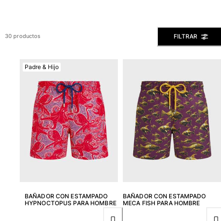
Ver todo Bañadores
Pret-a-porter
FILTRAR
30 productos
Polos
Camisas
Shorts
Padre & Hijo
Jersey y cárdigan
Chaquetas y Abrigos
Pantalones
Jerséis
Camisetas
Loungewear
Ver todo Pret-a-porter
Tallas grandes
Ver todo Tallas grandes
BAÑADOR CON ESTAMPADO
BAÑADOR CON ESTAMPADO
HYPNOCTOPUS PARA HOMBRE
MECA FISH PARA HOMBRE
Mujer