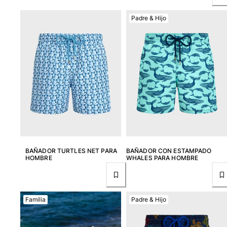
Bolso tote
Padre & Hijo
Ver todo Bolsas
Gafas de sol
Ver todo Gafas de sol
Pañuelos de playa
Ver todo Pañuelos de playa
Accesorios Niños
Sombrero para niños
BAÑADOR TURTLES NET PARA
BAÑADOR CON ESTAMPADO
Toallas y Ponchos de playa
HOMBRE
WHALES PARA HOMBRE
Zapatos
Calcetines
Ver todo Accesorios Niños
Familia
Padre & Hijo
Bolsas