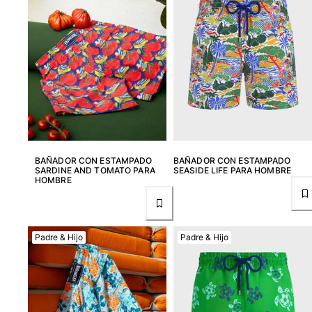
Camisetas
Colección loungewear
Kimonos
Ver todo Pret-a-porter
Yachting collection
Ver todo Yachting collection
Niño
BAÑADOR CON ESTAMPADO
BAÑADOR CON ESTAMPADO
SARDINE AND TOMATO PARA
SEASIDE LIFE PARA HOMBRE
Ver todo Niño
HOMBRE
Trajes de baño
Traje de baño
Padre & Hijo
Padre & Hijo
Bebé
Clásico
Clásico stretch
Clásico ultra ligero
Trajes de baño Bordados