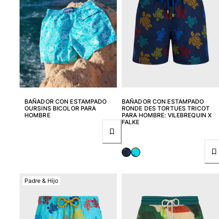
Ver todo Bolsas
Zapatos
Chanclas
Mocasín
Calzado de Playa
Ver todo Zapatos
Outdoor
BAÑADOR CON ESTAMPADO
BAÑADOR CON ESTAMPADO
OURSINS BICOLOR PARA
RONDE DES TORTUES TRICOT
HOMBRE
PARA HOMBRE: VILEBREQUIN X
Ver todo Outdoor
FALKE
Calcetines
Ver todo Calcetines
Juegos de playa
Padre & Hijo
Ver todo Juegos de playa
Llavero