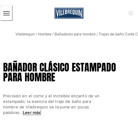
ACCESIBILIDAD
SALTAR
AL
CONTENIDO
PRINCIPAL
Hombre
Vilebrequin
Hombre
Bañadores para hombre
Trajes de baño Corte C
Ver todo Hombre
/
/
/
Bañadores
Trajes de baño
BAÑADOR CLÁSICO ESTAMPADO
Clásico
PARA HOMBRE
Clásico stretch
Clásico ultra ligero
Bordados Edición Numerada
Precisión en el corte y el increíble encanto de un
Cintura plana
estampado: la esencia del traje de baño para
Clásico corto
hombre de Vilebrequin se resume en pocas
Clásico largo
palabras.
Leer más
Camiseta de baño
Slip
Mágico