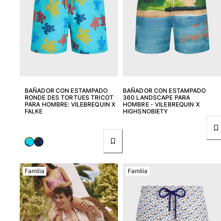
Ver todo Llavero
Joyería y Relojes
Ver todo Joyería y Relojes
Colaboraciones
BAÑADOR CON ESTAMPADO
BAÑADOR CON ESTAMPADO
REGALOS
RONDE DES TORTUES TRICOT
360 LANDSCAPE PARA
PARA HOMBRE: VILEBREQUIN X
HOMBRE - VILEBREQUIN X
FALKE
HIGHSNOBIETY
Inspiración
LAS PLAYAS VILEBREQUIN
Magazine
Familia
Familia
La Maison Vilebrequin
Tarjeta Regalo
Portal de devoluciones