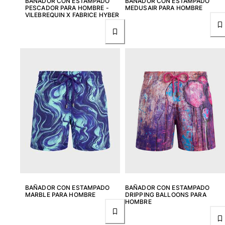
BAÑADOR CON ESTAMPADO
BAÑADOR CON ESTAMPADO
PESCADOR PARA HOMBRE -
MEDUSAIR PARA HOMBRE
VILEBREQUIN X FABRICE HYBER
Ver todo Accesorios
Sombreros y Gorras
Gorra
Gorro
Ver todo Sombreros y Gorras
Toallas & pareo
Toallas
Toalla de algodón
Pareo
Ver todo Toallas & pareo
Bolsas
BAÑADOR CON ESTAMPADO
BAÑADOR CON ESTAMPADO
MARBLE PARA HOMBRE
DRIPPING BALLOONS PARA
Bolsos y bolsas de playa
HOMBRE
Bolso para Viajes
Mini bolsos