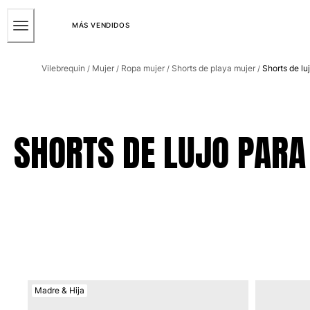
ACCESIBILIDAD
SALTAR
AL
MÁS VENDIDOS
CONTENIDO
Hombre
PRINCIPAL
Vilebrequin
Mujer
Ropa mujer
Shorts de playa mujer
Shorts de lu
/
/
/
/
Ver todo Hombre
Bañadores
Trajes de baño
SHORTS DE LUJO PAR
Clásico
Clásico stretch
Clásico ultra ligero
Bordados Edición Numerada
Cintura plana
Clásico corto
Clásico largo
Camiseta de baño
Slip
Madre & Hija
Mágico