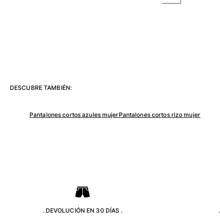
Ver todo Mujer
Trajes de baño
Bikinis
Una pieza
Tops
Partes de abajo
DESCUBRE TAMBIÉN:
Rashguards
Ver todo Trajes de baño
Pantalones cortos azules mujer
Pantalones cortos rizo mujer
Pret-a-porter
Vestidos
Polos
Shorts
Camisas
Túnicas
Pantalones
. DEVOLUCIÓN EN 30 DÍAS .
Sweatshirts