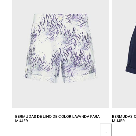
Ver todo Bañadores
Pret-a-porter
Polos
Camisas
Shorts
Jersey y cárdigan
Chaquetas y Abrigos
Pantalones
Jerséis
Camisetas
Loungewear
Ver todo Pret-a-porter
Tallas grandes
Ver todo Tallas grandes
BERMUDAS DE LINO DE COLOR LAVANDA PARA
BERMUDAS CO
MUJER
MUJER
Mujer