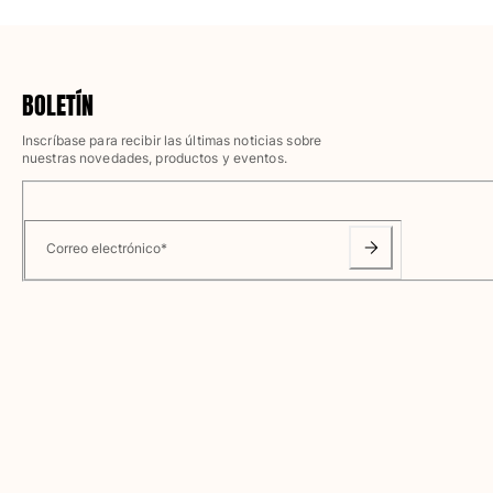
Camisetas
Colección loungewear
Kimonos
Ver todo Pret-a-porter
BOLETÍN
Yachting collection
Inscríbase para recibir las últimas noticias sobre
nuestras novedades, productos y eventos.
Ver todo Yachting collection
Niño
Correo electrónico
*
Ver todo Niño
Trajes de baño
Traje de baño
Bebé
Clásico
Clásico stretch
Clásico ultra ligero
Trajes de baño Bordados