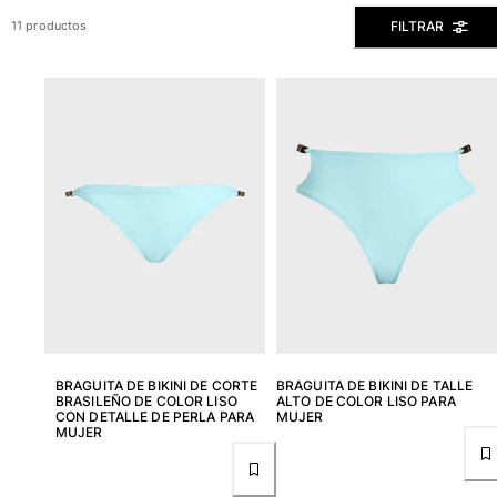
Ver todo Bañadores
FILTRAR
11 productos
Pret-a-porter
Polos
Camisas
Shorts
Jersey y cárdigan
Chaquetas y Abrigos
Pantalones
Jerséis
Camisetas
Loungewear
Ver todo Pret-a-porter
Tallas grandes
BRAGUITA DE BIKINI DE CORTE
BRAGUITA DE BIKINI DE TALLE
BRASILEÑO DE COLOR LISO
ALTO DE COLOR LISO PARA
CON DETALLE DE PERLA PARA
MUJER
Ver todo Tallas grandes
MUJER
Mujer