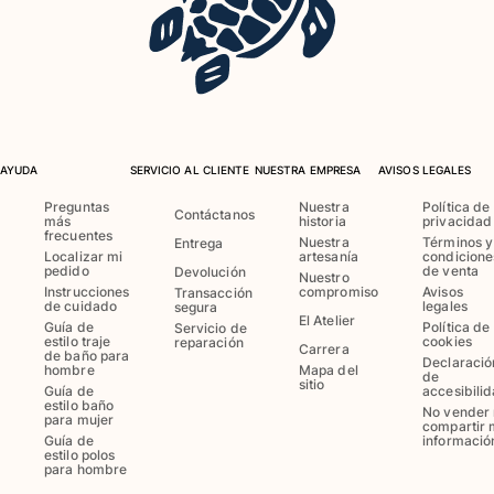
Ver todo Llavero
Joyería y Relojes
Ver todo Joyería y Relojes
Colaboraciones
AYUDA
SERVICIO AL CLIENTE
NUESTRA EMPRESA
AVISOS LEGALES
Preguntas
Nuestra
Política de
Contáctanos
REGALOS
más
historia
privacidad
frecuentes
Nuestra
Términos y
Entrega
Localizar mi
artesanía
condicione
Inspiración
pedido
de venta
Devolución
Nuestro
Instrucciones
compromiso
Avisos
Transacción
LAS PLAYAS VILEBREQUIN
de cuidado
legales
segura
El Atelier
Guía de
Política de
Servicio de
estilo traje
cookies
reparación
Carrera
de baño para
Declaració
Magazine
hombre
Mapa del
de
sitio
Guía de
accesibili
La Maison Vilebrequin
estilo baño
No vender 
para mujer
Tarjeta Regalo
compartir 
Guía de
informació
estilo polos
para hombre
Portal de devoluciones