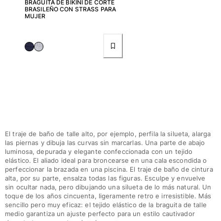
BRAGUITA DE BIKINI DE CORTE
BRASILEÑO CON STRASS PARA
MUJER
Ver todo Accesorios
Sombreros y Gorras
Gorra
Gorro
Ver todo Sombreros y Gorras
Toallas & pareo
Toallas
El traje de baño de talle alto, por ejemplo, perfila la silueta, alarga
Toalla de algodón
las piernas y dibuja las curvas sin marcarlas. Una parte de abajo
Pareo
luminosa, depurada y elegante confeccionada con un tejido
Ver todo Toallas & pareo
elástico. El aliado ideal para broncearse en una cala escondida o
perfeccionar la brazada en una piscina. El traje de baño de cintura
Bolsas
alta, por su parte, ensalza todas las figuras. Esculpe y envuelve
sin ocultar nada, pero dibujando una silueta de lo más natural. Un
toque de los años cincuenta, ligeramente retro e irresistible. Más
Bolsos y bolsas de playa
sencillo pero muy eficaz: el tejido elástico de la braguita de talle
Bolso para Viajes
medio garantiza un ajuste perfecto para un estilo cautivador
Mini bolsos