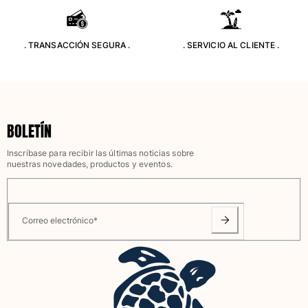
Ver todo Bolsas
Zapatos
. TRANSACCIÓN SEGURA .
. SERVICIO AL CLIENTE .
Chanclas
Mocasín
Calzado de Playa
Ver todo Zapatos
BOLETÍN
Outdoor
Inscríbase para recibir las últimas noticias sobre
nuestras novedades, productos y eventos.
Ver todo Outdoor
Calcetines
Correo electrónico
*
Ver todo Calcetines
Juegos de playa
Ver todo Juegos de playa
Llavero