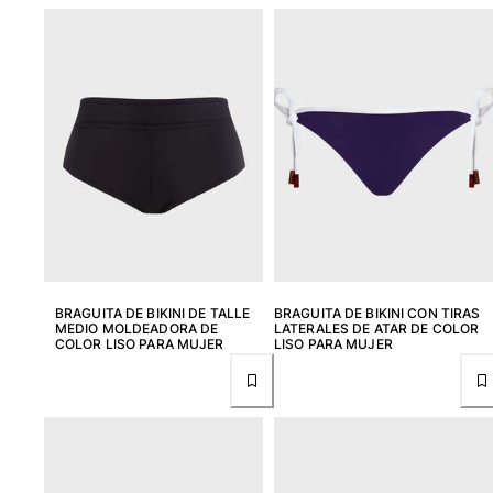
Ver todo Mujer
Trajes de baño
Bikinis
Una pieza
Tops
Partes de abajo
Rashguards
Ver todo Trajes de baño
Pret-a-porter
BRAGUITA DE BIKINI DE TALLE
BRAGUITA DE BIKINI CON TIRAS
Vestidos
MEDIO MOLDEADORA DE
LATERALES DE ATAR DE COLOR
COLOR LISO PARA MUJER
LISO PARA MUJER
Polos
Shorts
Camisas
Túnicas
Pantalones
Sweatshirts