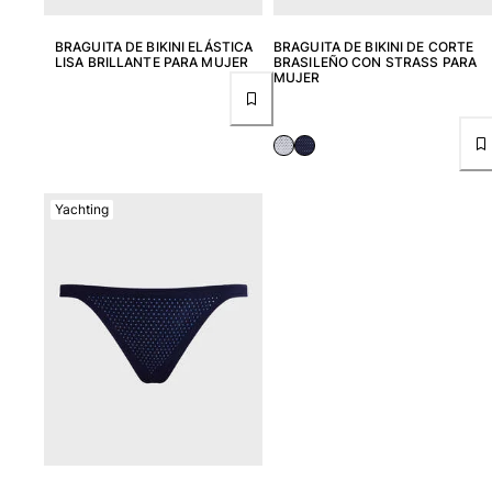
Bañadores Una Pieza
Rashguard
BRAGUITA DE BIKINI ELÁSTICA
BRAGUITA DE BIKINI DE CORTE
Dos Piezas
LISA BRILLANTE PARA MUJER
BRASILEÑO CON STRASS PARA
MUJER
Bebe
Partes de abajo de bikini
Ver todo Trajes de baño
Pret-a-porter
Yachting
Vestidos y Faldas
Monos
Pantalones cortos
Sudaderas
Camisetas
Ver todo Pret-a-porter
Bebé
Ver todo Bebé
Accesorios