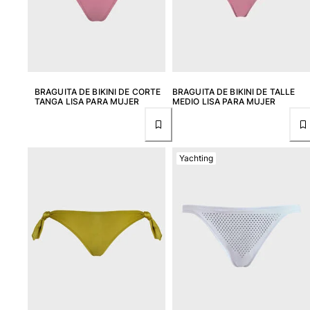
Camiseta de baño
Trajes de baño mágicos
Ver todo Trajes de baño
Pret-a-porter
BRAGUITA DE BIKINI DE CORTE
BRAGUITA DE BIKINI DE TALLE
TANGA LISA PARA MUJER
MEDIO LISA PARA MUJER
Polos
Camisetas
Pantalones
Camisas
Yachting
Shorts
Sudaderas
Ver todo Pret-a-porter
Niña
Ver todo Niña
Trajes de baño