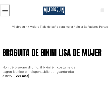
ACCESIBILIDAD
SALTAR
AL
CONTENIDO
PRINCIPAL
Hombre
Vilebrequin
Mujer
Traje de baño para mujer
Mujer Bañadores Partes 
Ver todo Hombre
/
/
/
Bañadores
Trajes de baño
BRAGUITA DE BIKINI LISA DE MUJER
Clásico
Clásico stretch
Clásico ultra ligero
Non c’è bisogno di dirlo: il bikini è il costume da
Bordados Edición Numerada
bagno iconico e indispensabile del guardaroba
Cintura plana
estivo.
Leer más
Clásico corto
Clásico largo
Camiseta de baño
Slip
Mágico