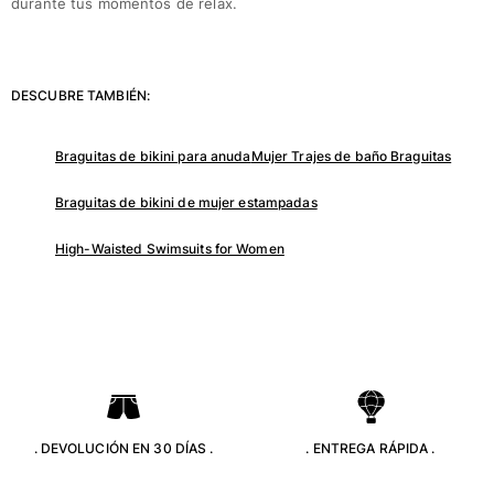
durante tus momentos de relax.
Bolso tote
Ver todo Bolsas
Gafas de sol
DESCUBRE TAMBIÉN:
Ver todo Gafas de sol
Braguitas de bikini para anuda
Mujer Trajes de baño Braguitas
Pañuelos de playa
Braguitas de bikini de mujer estampadas
Ver todo Pañuelos de playa
High-Waisted Swimsuits for Women
Accesorios Niños
Sombrero para niños
Toallas y Ponchos de playa
Zapatos
Calcetines
Ver todo Accesorios Niños
. DEVOLUCIÓN EN 30 DÍAS .
. ENTREGA RÁPIDA .
Bolsas