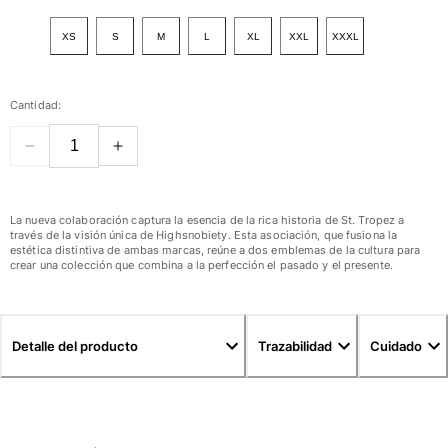
Ver todo Mujer
XS
S
M
L
XL
XXL
XXXL
Trajes de baño
Bikinis
Cantidad:
Una pieza
Tops
Partes de abajo
Rashguards
Ver todo Trajes de baño
La nueva colaboración captura la esencia de la rica historia de St. Tropez a
través de la visión única de Highsnobiety. Esta asociación, que fusiona la
estética distintiva de ambas marcas, reúne a dos emblemas de la cultura para
Pret-a-porter
crear una colección que combina a la perfección el pasado y el presente.
Vestidos
Polos
Shorts
Detalle del producto
Trazabilidad
Cuidado
Camisas
Túnicas
Pantalones
Sweatshirts