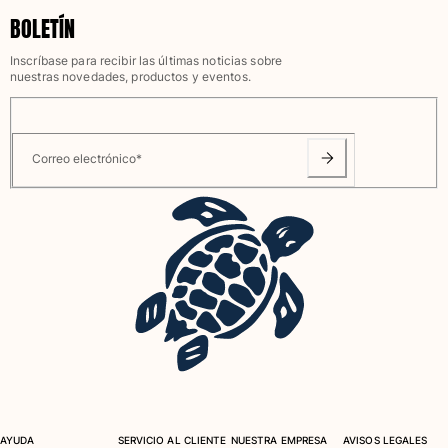
BOLETÍN
Camiseta de baño
Trajes de baño mágicos
Inscríbase para recibir las últimas noticias sobre
Ver todo Trajes de baño
nuestras novedades, productos y eventos.
Pret-a-porter
Polos
Correo electrónico
*
Camisetas
Pantalones
Camisas
Shorts
Sudaderas
Ver todo Pret-a-porter
Niña
Ver todo Niña
Trajes de baño
AYUDA
SERVICIO AL CLIENTE
NUESTRA EMPRESA
AVISOS LEGALES