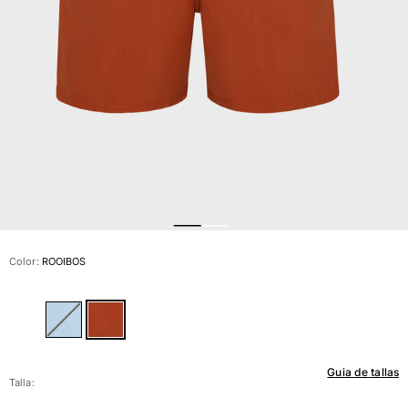
Ver todo Bañadores
Pret-a-porter
Polos
Camisas
Shorts
Jersey y cárdigan
Chaquetas y Abrigos
Pantalones
Jerséis
Camisetas
Loungewear
Color:
ROOIBOS
Ver todo Pret-a-porter
Tallas grandes
Ver todo Tallas grandes
Guia de tallas
Mujer
Talla: