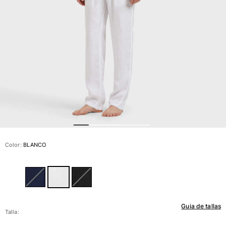
Ver todo Bañadores
Pret-a-porter
Polos
Camisas
Shorts
Jersey y cárdigan
Chaquetas y Abrigos
Pantalones
Jerséis
Camisetas
Loungewear
Color:
BLANCO
Ver todo Pret-a-porter
Tallas grandes
Ver todo Tallas grandes
Guia de tallas
Mujer
Talla: