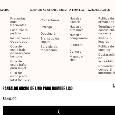
Bañadores Una Pieza
Rashguard
AYUDA
SERVICIO AL CLIENTE
NUESTRA EMPRESA
AVISOS LEGALES
Dos Piezas
Preguntas
Nuestra
Política de
Contáctanos
Bebe
más
historia
privacidad
frecuentes
Partes de abajo de bikini
Nuestra
Términos y
Entrega
Localizar mi
artesanía
condicione
Ver todo Trajes de baño
pedido
de venta
Devolución
Nuestro
Instrucciones
compromiso
Avisos
Transacción
de cuidado
legales
segura
Pret-a-porter
El Atelier
Guía de
Política de
Servicio de
estilo traje
cookies
reparación
Carrera
de baño para
Vestidos y Faldas
Declaració
hombre
Mapa del
de
Monos
sitio
Guía de
accesibili
estilo baño
Pantalones cortos
No vender 
para mujer
compartir 
Sudaderas
Guía de
informació
estilo polos
Camisetas
para hombre
Ver todo Pret-a-porter
PANTALÓN ANCHO DE LINO PARA HOMBRE LISO
Bebé
Idioma:
Español
Enviar a
:
US
$340.00
Ver todo Bebé
VILEBREQUIN©2026
Accesorios