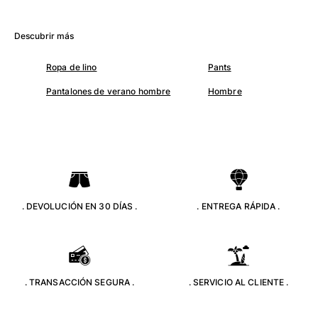
Camisetas
Colección loungewear
Descubrir más
Kimonos
Ver todo Pret-a-porter
Ropa de lino
Pants
Yachting collection
Pantalones de verano hombre
Hombre
Ver todo Yachting collection
Niño
Ver todo Niño
Trajes de baño
. DEVOLUCIÓN EN 30 DÍAS .
. ENTREGA RÁPIDA .
Traje de baño
Bebé
Clásico
. TRANSACCIÓN SEGURA .
. SERVICIO AL CLIENTE .
Clásico stretch
Clásico ultra ligero
Trajes de baño Bordados