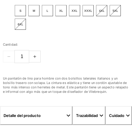
Ver todo Mujer
S
M
L
XL
XXL
XXXL
4XL
5XL
Trajes de baño
6XL
Bikinis
Una pieza
Tops
Cantidad:
Partes de abajo
Rashguards
Ver todo Trajes de baño
Pret-a-porter
Un pantalón de lino para hombre con dos bolsillos laterales italianos y un
bolsillo trasero con solapa. La cintura es elástica y tiene un cordón ajustable de
Vestidos
tono más intenso con herretes de metal. Este pantalón tiene un aspecto relajado
e informal con algo más que un toque de diseñador de Vilebrequin.
Polos
Shorts
Camisas
Túnicas
Detalle del producto
Trazabilidad
Cuidado
Pantalones
Sweatshirts