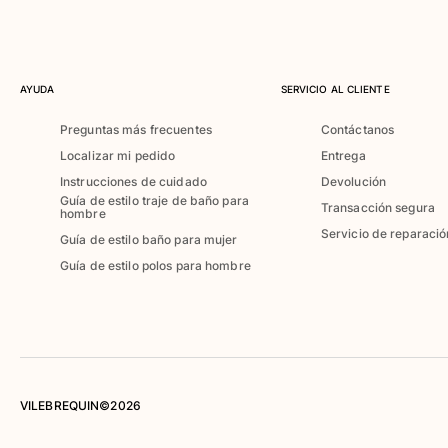
Camiseta de baño
Trajes de baño mágicos
Ver todo Trajes de baño
AYUDA
SERVICIO AL CLIENTE
Pret-a-porter
Preguntas más frecuentes
Contáctanos
Polos
Localizar mi pedido
Entrega
Camisetas
Instrucciones de cuidado
Devolución
Pantalones
Guía de estilo traje de baño para
Transacción segura
hombre
Camisas
Servicio de reparació
Guía de estilo baño para mujer
Shorts
Sudaderas
Guía de estilo polos para hombre
Ver todo Pret-a-porter
Niña
Ver todo Niña
Trajes de baño
VILEBREQUIN©2026