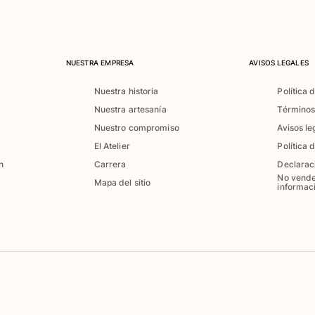
NUESTRA EMPRESA
AVISOS LEGALES
Nuestra historia
Política 
Nuestra artesanía
Términos
Nuestro compromiso
Avisos le
El Atelier
Política 
n
Carrera
Declarac
No vende
Mapa del sitio
informac