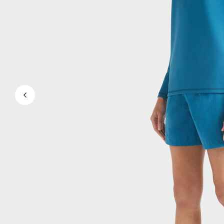
Ver todo Bañadores
Pret-a-porter
Polos
Camisas
Shorts
Jersey y cárdigan
Chaquetas y Abrigos
Pantalones
Jerséis
Camisetas
Loungewear
Ver todo Pret-a-porter
Tallas grandes
Ver todo Tallas grandes
Mujer