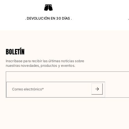
Camisetas
Colección loungewear
Kimonos
. DEVOLUCIÓN EN 30 DÍAS .
Ver todo Pret-a-porter
Yachting collection
Ver todo Yachting collection
BOLETÍN
Niño
Inscríbase para recibir las últimas noticias sobre
nuestras novedades, productos y eventos.
Ver todo Niño
Trajes de baño
Correo electrónico
*
Traje de baño
Bebé
Clásico
Clásico stretch
Clásico ultra ligero
Trajes de baño Bordados