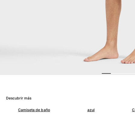
Ver todo Mujer
Trajes de baño
Bikinis
Una pieza
Tops
Partes de abajo
Rashguards
Ver todo Trajes de baño
Pret-a-porter
Vestidos
Polos
Descubrir más
Shorts
Camisas
Camiseta de baño
azul
C
Túnicas
Pantalones
Sweatshirts