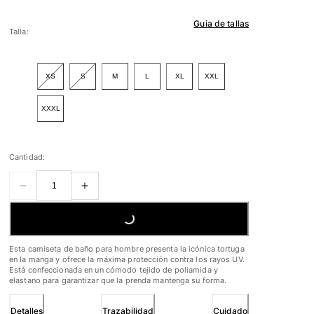
Guia de tallas
Talla:
XS
S
M
L
XL
XXL
XXXL
Cantidad:
LOADING...
Esta camiseta de baño para hombre presenta la icónica tortuga
en la manga y ofrece la máxima protección contra los rayos UV.
Está confeccionada en un cómodo tejido de poliamida y
elastano para garantizar que la prenda mantenga su forma.
Detalles
Trazabilidad
Cuidado