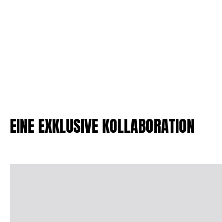
Klassische dünne Stoffe finden
Bademode Bestickte
Shirt mit UV-Schutz
Magische Badehose
Alle Badehose anzeigen
Bekleidung
Polohemden
T-Shirts
Hosen
EINE EXKLUSIVE KOLLABORATION
Hemden
Shorts
Sweatshirts
Alle Bekleidung anzeigen
Mädchen
Alle Mädchen anzeigen