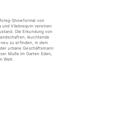
ufsteg-Showformat von
 und Vilebrequin vereinen
zustand. Die Erkundung von
e Landschaften, leuchtende
 neu zu erfinden, in dem
em der urbane Geschäftsmann
loser Muße im Garten Eden,
n Welt.