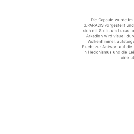
Hosen
Sweatshirts
T-Shirts
Die Capsule wurde im
Loungewear-Kollektion
3.PARADIS vorgestellt un
Kimonos
sich mit Stolz, um Luxus 
Arkadien wird visuell dur
Alle Bekleidung anzeigen
Wolkenhimmel, aufsteige
Flucht zur Antwort auf die
Yachting collection
in Hedonismus und die Lei
eine u
Alle Yachting collection anzeigen
Jungen
Alle Jungen anzeigen
Badehose
Badeshorts
Babys
Klassische
Klassische stretch