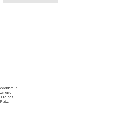
 Hedonismus
tur und
Freiheit,
Platz.