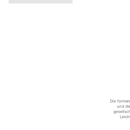
Accessoires
Alle Accessoires anzeigen
Kappen und Anglerhüte
Kappe
Hut
Alle Kappen und Anglerhüte anzeigen
Strandtücher & Pareos
Strandtücher
Unisex-Handtuch
Pareos
Die formal
Alle Strandtücher & Pareos anzeigen
und di
gesellsc
Taschen
Leich
Strandtaschen