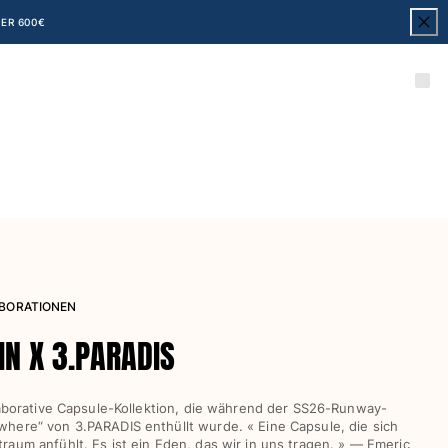
ER 600€
LABORATIONEN
IN X 3.PARADIS
llaborative Capsule-Kollektion, die während der SS26-Runway-
here“ von 3.PARADIS enthüllt wurde. « Eine Capsule, die sich
aum anfühlt. Es ist ein Eden, das wir in uns tragen. » — Emeric