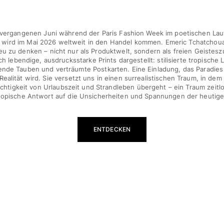
 vergangenen Juni während der Paris Fashion Week im poetischen La
d wird im Mai 2026 weltweit in den Handel kommen. Emeric Tchatchoua
neu zu denken – nicht nur als Produktwelt, sondern als freien Geistes
ch lebendige, ausdrucksstarke Prints dargestellt: stilisierte tropisch
nde Tauben und verträumte Postkarten. Eine Einladung, das Paradies
 Realität wird. Sie versetzt uns in einen surrealistischen Traum, in d
chtigkeit von Urlaubszeit und Strandleben übergeht – ein Traum zeit
topische Antwort auf die Unsicherheiten und Spannungen der heutige
ENTDECKEN