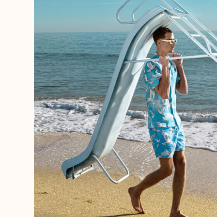
Magische Bademode
Alle Badehose anzeigen
Bekleidung
Polohemden
Shirts
Shorts
Pullover und Strickjacke
Oberbekleidung
Hosen
Pullover
T-Shirts
Loungewear-kollektion
Alle Bekleidung anzeigen
Große Größen
Alle Große Größen anzeigen