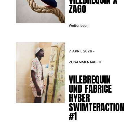
ZAGO
Klassische stretch
Klassische dünne Stoffe finden
Bademode Bestickte
Shirt mit UV-Schutz
Weiterlesen
Magische Badehose
Alle Badehose anzeigen
Bekleidung
7. APRIL 2026 -
Polohemden
ZUSAMMENARBEIT
T-Shirts
VILEBREQUIN
Hosen
Hemden
UND FABRICE
Shorts
HYBER
Sweatshirts
SWIMTERACTION
Alle Bekleidung anzeigen
#1
Mädchen
Alle Mädchen anzeigen