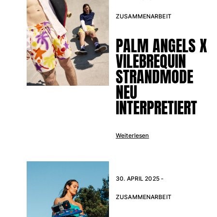
Alle Babys anzeigen
ZUSAMMENARBEIT
Accessoires
PALM ANGELS X
Alle Accessoires anzeigen
VILEBREQUIN
Kappen und Anglerhüte
STRANDMODE
NEU
Kappe
INTERPRETIERT
Hut
Alle Kappen und Anglerhüte anzeigen
Strandtücher & Pareos
Weiterlesen
Strandtücher
Unisex-Handtuch
Pareos
30. APRIL 2025 -
Alle Strandtücher & Pareos anzeigen
ZUSAMMENARBEIT
Taschen