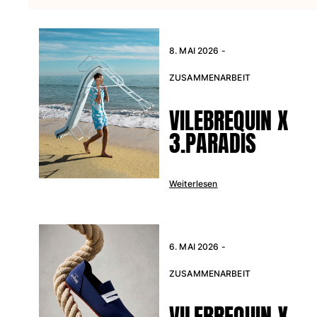
Tuniken
Hosen
Sweatshirts
8. MAI 2026 -
T-Shirts
Loungewear-Kollektion
ZUSAMMENARBEIT
Kimonos
Alle Bekleidung anzeigen
VILEBREQUIN X
3.PARADIS
Yachting collection
Alle Yachting collection anzeigen
Weiterlesen
Jungen
Alle Jungen anzeigen
Badehose
6. MAI 2026 -
ZUSAMMENARBEIT
Badeshorts
Babys
VILEBREQUIN X
Klassische