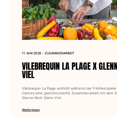
Damen
Alle Damen anzeigen
Bademode
Bikinis
Einteiler
11. MAI 2026 - ZUSAMMENARBEIT
Oberteile
Badeanzug
VILEBREQUIN LA PLAGE X GLEN
Rashguards
VIEL
Alle Bademode anzeigen
Bekleidung
Vilebrequin La Plage enthüllt während der Filmfestspiele
Cannes eine gastronomische Zusammenarbeit mit dem D
Kleider
Sterne-Koch Glenn Viel.
Polos
Shorts
Weiterlesen
Hemden