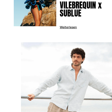
VILEBREQUIN x
Strandtaschen
SUBLUE
Strandtaschen
Mini-Taschen
Stoffbeutel
Weiterlesen
Alle Taschen anzeigen
Sonnenbrille
Alle Sonnenbrille anzeigen
Schals
Alle Schals anzeigen
Accessoires Kinder
Kinderhut
Strandtücher und Ponchos
Schuhe
Socken
Alle Accessoires Kinder anzeigen