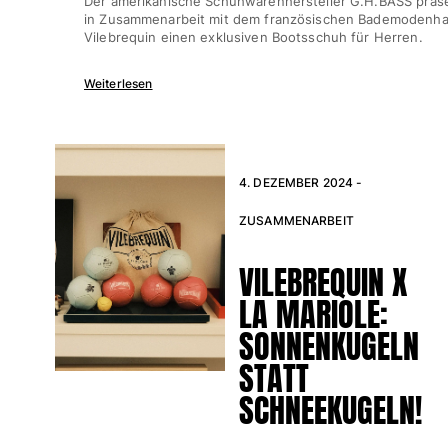
Der amerikanische Schuhwarenhersteller G.H.BASS präse
in Zusammenarbeit mit dem französischen Bademodenh
Alle Strandspiele anzeigen
Vilebrequin einen exklusiven Bootsschuh für Herren.
Schlüsselanhänger
Weiterlesen
Alle Schlüsselanhänger anzeigen
Schmuck und Uhren
4. DEZEMBER 2024 -
Alle Schmuck und Uhren anzeigen
Kollaborationen
ZUSAMMENARBEIT
GESCHENK
VILEBREQUIN X
LA MARIOLE:
Inspirationen
SONNENKUGELN
DIE VILEBREQUIN-STRÄNDE
STATT
SCHNEEKUGELN!
Magazin
La Maison Vilebrequin
Geschenkgutchein