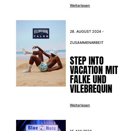
Weiterlesen
Retourenportal
Rückgaberecht
Lieferung
28. AUGUST 2024 -
Häufig gestellte fragen
ZUSAMMENARBEIT
einen Store finden
Kontaktieren sie uns
STEP INTO
Verfolgen Sie meine Bestellung
VACATION MIT
Mein Konto
FALKE UND
VILEBREQUIN
Weiterlesen