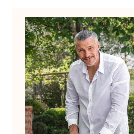
Slips
Magische Bademode
Alle Badehose anzeigen
Bekleidung
Polohemden
Shirts
Shorts
Pullover und Strickjacke
Oberbekleidung
Hosen
Pullover
T-Shirts
Loungewear-kollektion
Alle Bekleidung anzeigen
Große Größen
Alle Große Größen anzeigen