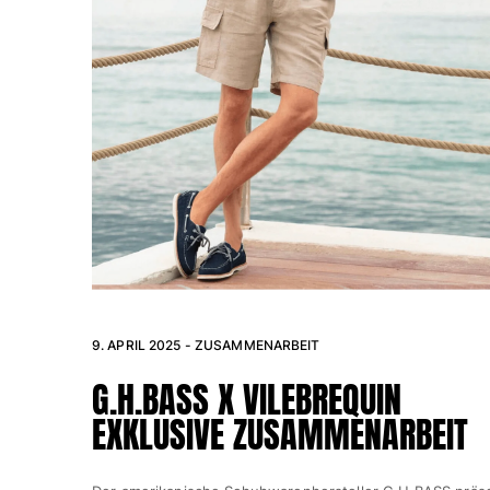
Beutel
Alle Beutel anzeigen
Schuhe
Flip Flops
Loafer
Beachwear-Schuhe
Alle Schuhe anzeigen
Outdoor
Alle Outdoor anzeigen
9. APRIL 2025 - ZUSAMMENARBEIT
Socken
G.H.BASS X VILEBREQUIN
EXKLUSIVE ZUSAMMENARBEIT
Alle Socken anzeigen
Strandspiele