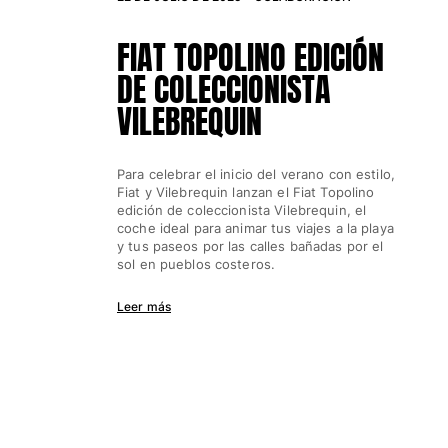
Accesorios
FIAT TOPOLINO EDICIÓN
DE COLECCIONISTA
Ver todo Accesorios
VILEBREQUIN
Sombreros y Gorras
Gorra
Para celebrar el inicio del verano con estilo,
Gorro
Fiat y Vilebrequin lanzan el Fiat Topolino
Ver todo Sombreros y Gorras
edición de coleccionista Vilebrequin, el
coche ideal para animar tus viajes a la playa
Toallas & pareo
y tus paseos por las calles bañadas por el
sol en pueblos costeros.
Toallas
Leer más
Toalla de algodón
Pareo
Ver todo Toallas & pareo
Bolsas
Bolsos y bolsas de playa