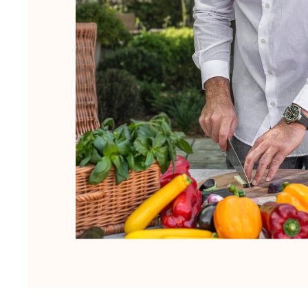
Mujer
Ver todo Mujer
Trajes de baño
Bikinis
Una pieza
Tops
Partes de abajo
Rashguards
Ver todo Trajes de baño
Pret-a-porter
Vestidos
Polos
Shorts
Camisas
Túnicas