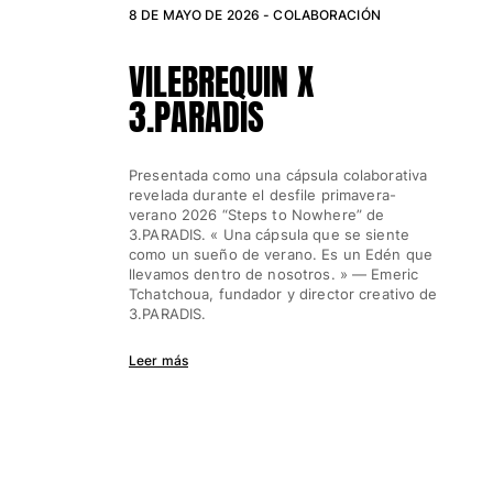
8 DE MAYO DE 2026 -
Clásico ultra ligero
COLABORACIÓN
Trajes de baño Bordados
VILEBREQUIN X
Camiseta de baño
Trajes de baño mágicos
3.PARADIS
Ver todo Trajes de baño
Pret-a-porter
Presentada como una cápsula colaborativa
revelada durante el desfile primavera-
Polos
verano 2026 “Steps to Nowhere” de
3.PARADIS. « Una cápsula que se siente
Camisetas
como un sueño de verano. Es un Edén que
Pantalones
llevamos dentro de nosotros. » — Emeric
Camisas
Tchatchoua, fundador y director creativo de
3.PARADIS.
Shorts
Sudaderas
Leer más
Ver todo Pret-a-porter
Niña
Ver todo Niña