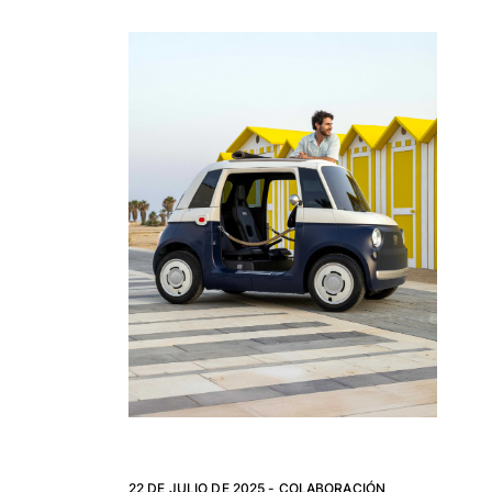
Trajes de baño
Bañadores Una Pieza
Rashguard
Dos Piezas
Bebe
Partes de abajo de bikini
Ver todo Trajes de baño
Pret-a-porter
Vestidos y Faldas
Monos
Pantalones cortos
Sudaderas
Camisetas
Ver todo Pret-a-porter
Bebé
22 DE JULIO DE 2025 -
COLABORACIÓN
Ver todo Bebé