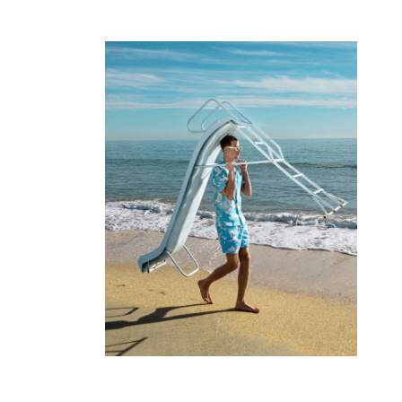
Pantalones
Sweatshirts
Camisetas
Colección loungewear
Kimonos
Ver todo Pret-a-porter
Yachting collection
Ver todo Yachting collection
Niño
Ver todo Niño
Trajes de baño
Traje de baño
Bebé
Clásico
Clásico stretch