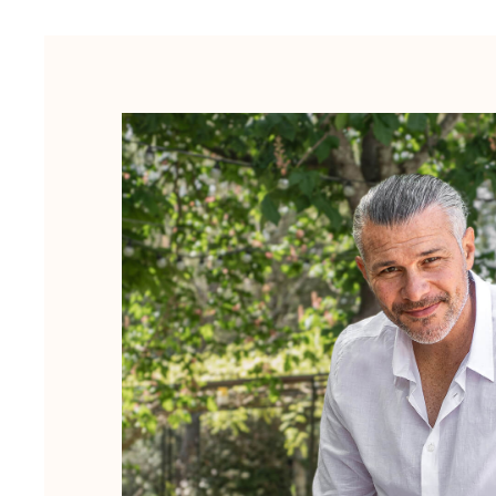
Mágico
Ver todo Bañadores
Pret-a-porter
Polos
Camisas
Shorts
Jersey y cárdigan
Chaquetas y Abrigos
Pantalones
Jerséis
Camisetas
Loungewear
Ver todo Pret-a-porter
Tallas grandes
Ver todo Tallas grandes