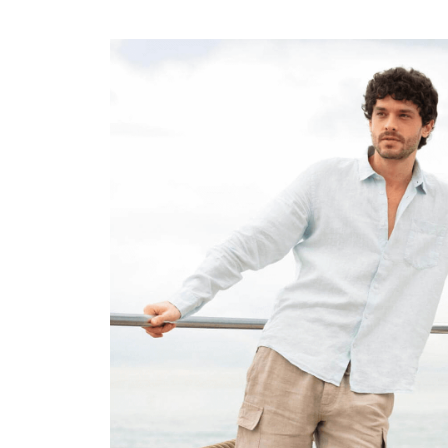
Bolso para Viajes
Mini bolsos
Bolso tote
Ver todo Bolsas
Gafas de sol
Ver todo Gafas de sol
Pañuelos de playa
Ver todo Pañuelos de playa
Accesorios Niños
Sombrero para niños
Toallas y Ponchos de playa
Zapatos
Calcetines
Ver todo Accesorios Niños