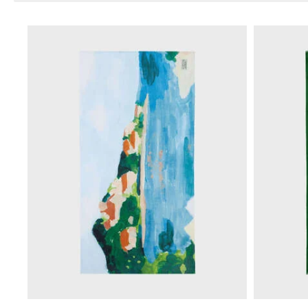
Ver todo Bañadores
Pret-a-porter
Polos
Camisas
Shorts
Jersey y cárdigan
Chaquetas y Abrigos
Pantalones
Jerséis
Camisetas
Loungewear
Ver todo Pret-a-porter
Tallas grandes
Ver todo Tallas grandes
Mujer