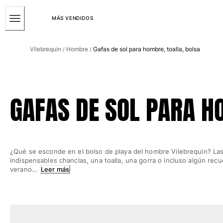
ACCESIBILIDAD
SALTAR
AL
MÁS VENDIDOS
CONTENIDO
Hombre
PRINCIPAL
Vilebrequin
Hombre
Gafas de sol para hombre, toalla, bolsa
/
/
Ver todo Hombre
Bañadores
Trajes de baño
GAFAS DE SOL PARA H
Clásico
Clásico stretch
Clásico ultra ligero
Bordados Edición Numerada
¿Qué se esconde en el bolso de playa del hombre Vilebrequin? La
Cintura plana
indispensables chanclas, una toalla, una gorra o incluso algún rec
Clásico corto
verano…
Leer más
Clásico largo
Camiseta de baño
Slip
Mágico