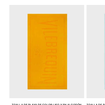
Bañadores Una Pieza
Rashguard
Dos Piezas
Bebe
Partes de abajo de bikini
Ver todo Trajes de baño
Pret-a-porter
Vestidos y Faldas
Monos
Pantalones cortos
Sudaderas
Camisetas
Ver todo Pret-a-porter
Bebé
Ver todo Bebé
Accesorios
TOALLA DE PLAYA DE COLOR LISO Y EN ALGODÓN
TOALLA DE 