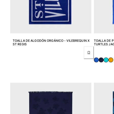
Camisetas
Colección loungewear
Kimonos
Ver todo Pret-a-porter
Yachting collection
TOALLA DE ALGODÓN ORGÁNICO - VILEBREQUIN X
TOALLA DE 
Ver todo Yachting collection
ST REGIS
TURTLES JA
Niño
Ver todo Niño
Trajes de baño
Traje de baño
Bebé
Clásico
Clásico stretch
Clásico ultra ligero
Trajes de baño Bordados