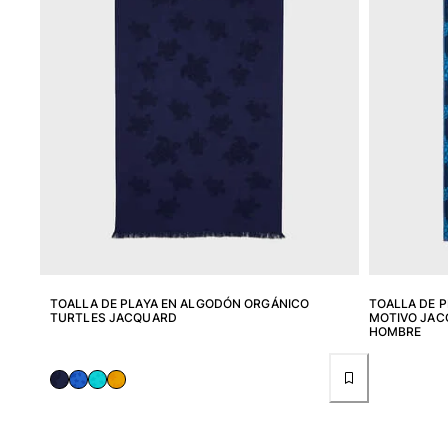
Camiseta de baño
Trajes de baño mágicos
Ver todo Trajes de baño
Pret-a-porter
Polos
Camisetas
Pantalones
Camisas
Shorts
Sudaderas
Ver todo Pret-a-porter
TOALLA DE PLAYA EN ALGODÓN ORGÁNICO
TOALLA DE 
TURTLES JACQUARD
MOTIVO JAC
Niña
HOMBRE
Ver todo Niña
Trajes de baño