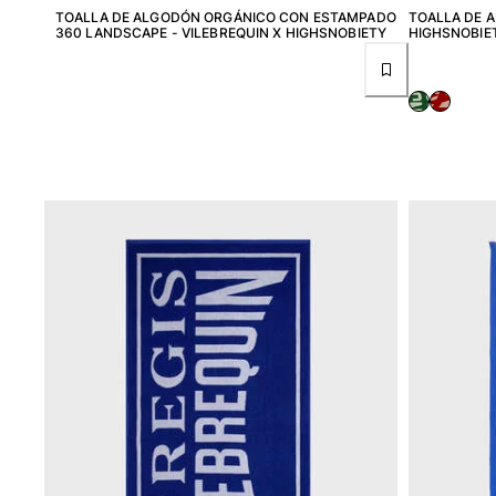
Ver todo Mujer
TOALLA DE ALGODÓN ORGÁNICO CON ESTAMPADO
TOALLA DE A
360 LANDSCAPE - VILEBREQUIN X HIGHSNOBIETY
HIGHSNOBIE
Trajes de baño
Bikinis
Una pieza
Tops
Partes de abajo
Rashguards
Ver todo Trajes de baño
Pret-a-porter
Vestidos
Polos
Shorts
Camisas
Túnicas
Pantalones
Sweatshirts