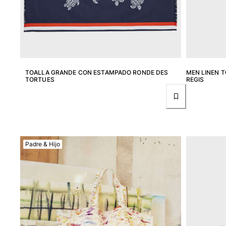
Bolso tote
Ver todo Bolsas
Gafas de sol
Ver todo Gafas de sol
TOALLA GRANDE CON ESTAMPADO RONDE DES
MEN LINEN T
Pañuelos de playa
TORTUES
REGIS
Ver todo Pañuelos de playa
Accesorios Niños
Sombrero para niños
Padre & Hijo
Toallas y Ponchos de playa
Zapatos
Calcetines
Ver todo Accesorios Niños
Bolsas