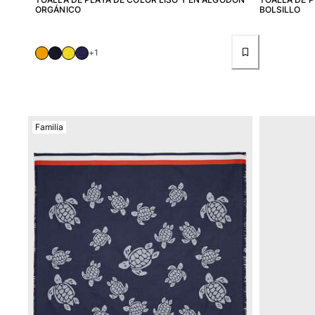
ORGÁNICO
BOLSILLO
Ver todo Accesorios
Sombreros y Gorras
+1
Gorra
Gorro
Ver todo Sombreros y Gorras
Familia
Toallas & pareo
Toallas
Toalla de algodón
Pareo
Ver todo Toallas & pareo
Bolsas
Bolsos y bolsas de playa
Bolso para Viajes
Mini bolsos