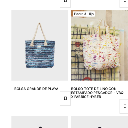
Ver todo Mujer
Padre & Hijo
Trajes de baño
Bikinis
Una pieza
Tops
Partes de abajo
Rashguards
Ver todo Trajes de baño
Pret-a-porter
Vestidos
BOLSA GRANDE DE PLAYA
BOLSO TOTE DE LINO CON
Polos
ESTAMPADO PESCADOR - VBQ
X FABRICE HYBER
Shorts
Camisas
Túnicas
Pantalones
Sweatshirts