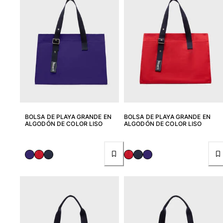
Camisetas
Colección loungewear
Kimonos
Ver todo Pret-a-porter
Yachting collection
Ver todo Yachting collection
Niño
BOLSA DE PLAYA GRANDE EN
BOLSA DE PLAYA GRANDE EN
Ver todo Niño
ALGODÓN DE COLOR LISO
ALGODÓN DE COLOR LISO
Trajes de baño
Traje de baño
Bebé
Clásico
Clásico stretch
Clásico ultra ligero
Trajes de baño Bordados