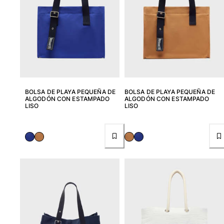
Camiseta de baño
Trajes de baño mágicos
Ver todo Trajes de baño
Pret-a-porter
Polos
Camisetas
BOLSA DE PLAYA PEQUEÑA DE
BOLSA DE PLAYA PEQUEÑA DE
ALGODÓN CON ESTAMPADO
ALGODÓN CON ESTAMPADO
Pantalones
LISO
LISO
Camisas
Shorts
Sudaderas
Ver todo Pret-a-porter
Niña
Ver todo Niña
Trajes de baño