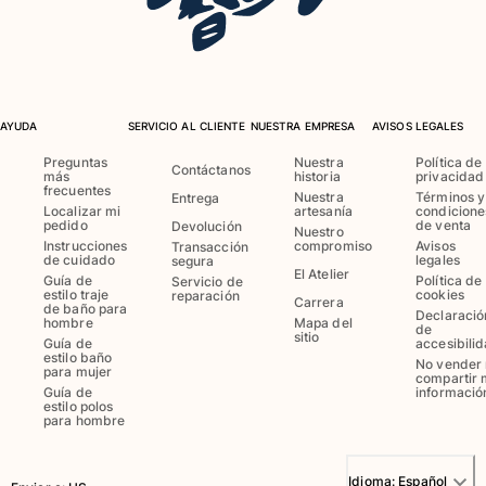
AYUDA
SERVICIO AL CLIENTE
NUESTRA EMPRESA
AVISOS LEGALES
Preguntas
Nuestra
Política de
Contáctanos
más
historia
privacidad
frecuentes
Nuestra
Términos y
Entrega
Localizar mi
artesanía
condicione
pedido
de venta
Devolución
Nuestro
Instrucciones
compromiso
Avisos
Transacción
de cuidado
legales
segura
El Atelier
Guía de
Política de
Servicio de
estilo traje
cookies
reparación
Carrera
de baño para
Declaració
hombre
Mapa del
de
sitio
Guía de
accesibili
estilo baño
No vender 
para mujer
compartir 
Guía de
informació
estilo polos
para hombre
Idioma:
Español