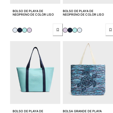
Bolso tote
BOLSO DE PLAYA DE
BOLSO DE PLAYA DE
Ver todo Bolsas
NEOPRENO DE COLOR LISO
NEOPRENO DE COLOR LISO
Gafas de sol
Ver todo Gafas de sol
Pañuelos de playa
Ver todo Pañuelos de playa
Accesorios Niños
Sombrero para niños
Toallas y Ponchos de playa
Zapatos
Calcetines
Ver todo Accesorios Niños
Bolsas
BOLSO DE PLAYA DE
BOLSA GRANDE DE PLAYA