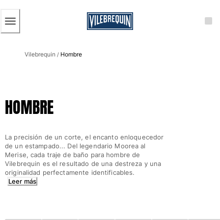
ACCESIBILIDAD
SALTAR
AL
CONTENIDO
PRINCIPAL
Hombre
Vilebrequin
Hombre
Ver todo Hombre
/
Bañadores
Trajes de baño
HOMBRE
Clásico
Clásico stretch
Clásico ultra ligero
La precisión de un corte, el encanto enloquecedor
Bordados Edición Numerada
de un estampado... Del legendario Moorea al
Cintura plana
Merise, cada traje de baño para hombre de
Vilebrequin es el resultado de una destreza y una
Clásico corto
originalidad perfectamente identificables.
Clásico largo
Leer más
Camiseta de baño
Slip
Mágico