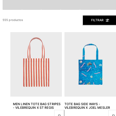
Ver todo Bañadores
Pret-a-porter
FILTRAR
555 productos
Polos
Camisas
Shorts
Jersey y cárdigan
Chaquetas y Abrigos
Pantalones
Jerséis
Camisetas
Loungewear
Ver todo Pret-a-porter
Tallas grandes
Ver todo Tallas grandes
MEN LINEN TOTE BAG STRIPES
TOTE BAG SIDE WAYS -
- VILEBREQUIN X ST REGIS
VILEBREQUIN X JOEL MESLER
Mujer