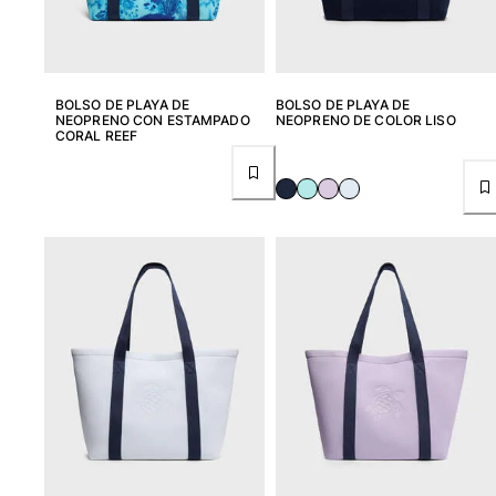
Ver todo Accesorios
Sombreros y Gorras
BOLSO DE PLAYA DE
BOLSO DE PLAYA DE
NEOPRENO CON ESTAMPADO
NEOPRENO DE COLOR LISO
Gorra
CORAL REEF
Gorro
Ver todo Sombreros y Gorras
Toallas & pareo
Toallas
Toalla de algodón
Pareo
Ver todo Toallas & pareo
Bolsas
Bolsos y bolsas de playa
Bolso para Viajes
Mini bolsos