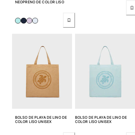
NEOPRENO DE COLOR LISO
Ver todo Bolsas
Zapatos
Chanclas
Mocasín
Calzado de Playa
Ver todo Zapatos
Outdoor
Ver todo Outdoor
Calcetines
Ver todo Calcetines
Juegos de playa
BOLSO DE PLAYA DE LINO DE
BOLSO DE PLAYA DE LINO DE
COLOR LISO UNISEX
COLOR LISO UNISEX
Ver todo Juegos de playa
Llavero