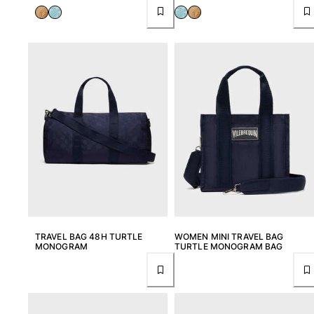
Ver todo Llavero
Joyería y Relojes
Ver todo Joyería y Relojes
Colaboraciones
REGALOS
Inspiración
LAS PLAYAS VILEBREQUIN
Magazine
TRAVEL BAG 48H TURTLE
WOMEN MINI TRAVEL BAG
MONOGRAM
TURTLE MONOGRAM BAG
La Maison Vilebrequin
Tarjeta Regalo
Portal de devoluciones