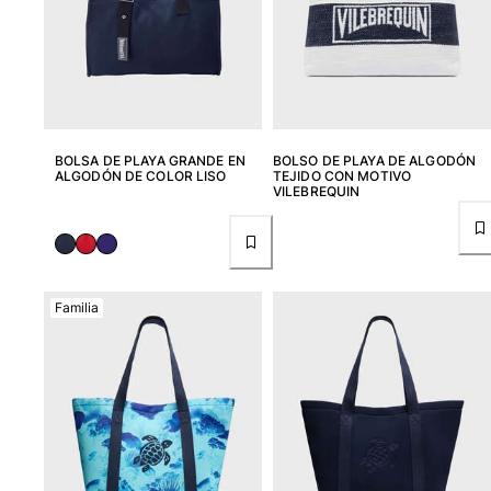
Bañadores Una Pieza
Rashguard
Dos Piezas
Bebe
Partes de abajo de bikini
Ver todo Trajes de baño
BOLSA DE PLAYA GRANDE EN
BOLSO DE PLAYA DE ALGODÓN
ALGODÓN DE COLOR LISO
TEJIDO CON MOTIVO
Pret-a-porter
VILEBREQUIN
Vestidos y Faldas
Monos
Pantalones cortos
Sudaderas
Familia
Camisetas
Ver todo Pret-a-porter
Bebé
Ver todo Bebé
Accesorios