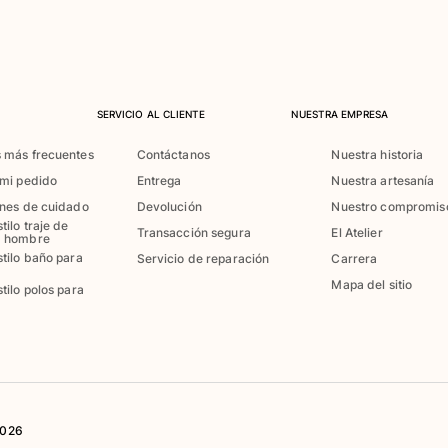
SERVICIO AL CLIENTE
NUESTRA EMPRESA
 más frecuentes
Contáctanos
Nuestra historia
 mi pedido
Entrega
Nuestra artesanía
ones de cuidado
Devolución
Nuestro compromis
tilo traje de
Transacción segura
El Atelier
a hombre
stilo baño para
Servicio de reparación
Carrera
Mapa del sitio
tilo polos para
2026