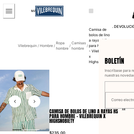
ACCESIBILIDAD
SALTAR
AL
MÁS VENDIDOS
CONTENIDO
Hombre
PRINCIPAL
. DEVOLUCIÓ
Camisa de
Ver todo Hombre
bolos de lino
a rayas HS
Bañadores
Ropa
Camisas
Vilebrequin
Hombre
para hombre
/
/
/
/
hombre
hombre
- Vilebrequin
Trajes de baño
x
BOLETÍN
Highsnobiety
Clásico
Clásico stretch
Inscríbase para re
nuestras novedad
Clásico ultra ligero
Bordados Edición Numerada
Cintura plana
Clásico corto
Correo electr
Clásico largo
CAMISA DE BOLOS DE LINO A RAYAS HS
Camiseta de baño
PARA HOMBRE - VILEBREQUIN X
HIGHSNOBIETY
Slip
Mágico
$235.00