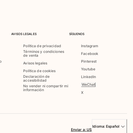
AVISOS LEGALES
SÍGUENOS
Política de privacidad
Instagram
Términos y condiciones
Facebook
de venta
o
Pinterest
Avisos legales
Youtube
Política de cookies
Declaración de
LinkedIn
accesibilidad
WeChat
No vender ni compartir mi
información
X
Idioma:
Español
Enviar a
:
US