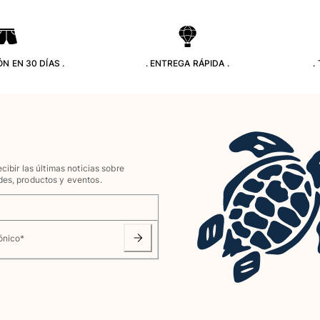
N EN 30 DÍAS .
. ENTREGA RÁPIDA .
.
cibir las últimas noticias sobre
es, productos y eventos.
ónico
*