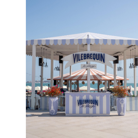
Beutel
Alle Beutel anzeigen
Schuhe
Flip Flops
Loafer
Beachwear-Schuhe
Alle Schuhe anzeigen
Outdoor
Alle Outdoor anzeigen
Socken
Alle Socken anzeigen
Strandspiele