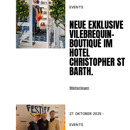
Klassische stretch
EVENTS
Klassische dünne Stoffe finden
Bademode Bestickte
NEUE EXKLUSIVE
Shirt mit UV-Schutz
VILEBREQUIN-
Magische Badehose
BOUTIQUE IM
Alle Badehose anzeigen
HOTEL
Bekleidung
CHRISTOPHER ST
Polohemden
BARTH.
T-Shirts
Hosen
Hemden
Weiterlesen
Shorts
Sweatshirts
Alle Bekleidung anzeigen
27. OKTOBER 2025 -
Mädchen
EVENTS
Alle Mädchen anzeigen