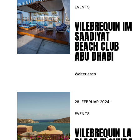
EVENTS
Retourenportal
VILEBREQUIN IM
Rückgaberecht
SAADIYAT
Lieferung
Häufig gestellte fragen
BEACH CLUB
einen Store finden
ABU DHABI
Kontaktieren sie uns
Verfolgen Sie meine Bestellung
Weiterlesen
Mein Konto
28. FEBRUAR 2024 -
EVENTS
VILEBREQUIN LA