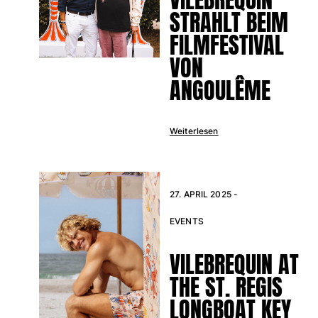
STRAHLT BEIM
Alle Babys anzeigen
FILMFESTIVAL
Accessoires
VON
Alle Accessoires anzeigen
ANGOULÊME
Kappen und Anglerhüte
Kappe
Weiterlesen
Hut
Alle Kappen und Anglerhüte anzeigen
Strandtücher & Pareos
27. APRIL 2025 -
Strandtücher
EVENTS
Unisex-Handtuch
VILEBREQUIN AT
Pareos
Alle Strandtücher & Pareos anzeigen
THE ST. REGIS
Taschen
LONGBOAT KEY