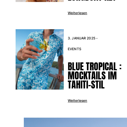
Strandtaschen
Strandtaschen
Weiterlesen
Mini-Taschen
Stoffbeutel
Alle Taschen anzeigen
3. JANUAR 2025 -
Sonnenbrille
EVENTS
Alle Sonnenbrille anzeigen
BLUE TROPICAL :
Schals
MOCKTAILS IM
Alle Schals anzeigen
TAHITI-STIL
Accessoires Kinder
Kinderhut
Weiterlesen
Strandtücher und Ponchos
Schuhe
Socken
Alle Accessoires Kinder anzeigen