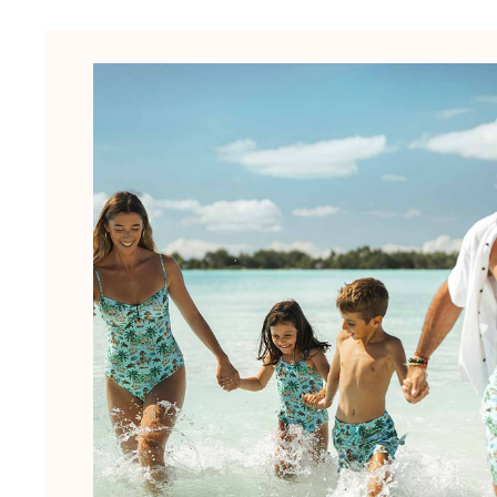
Slips
Magische Bademode
Alle Badehose anzeigen
Bekleidung
Polohemden
Shirts
Shorts
Pullover und Strickjacke
Oberbekleidung
Hosen
Pullover
T-Shirts
Loungewear-kollektion
Alle Bekleidung anzeigen
Große Größen
Alle Große Größen anzeigen