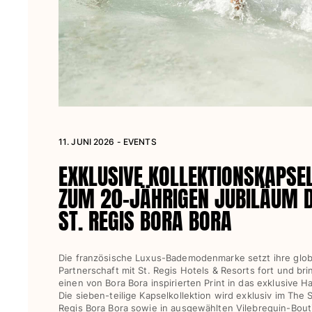
Damen
Alle Damen anzeigen
Bademode
Bikinis
Einteiler
11. JUNI 2026 - EVENTS
Oberteile
Badeanzug
EXKLUSIVE KOLLEKTIONSKAPSE
Rashguards
ZUM 20-JÄHRIGEN JUBILÄUM 
Alle Bademode anzeigen
ST. REGIS BORA BORA
Bekleidung
Kleider
Die französische Luxus-Bademodenmarke setzt ihre glob
Polos
Partnerschaft mit St. Regis Hotels & Resorts fort und bri
einen von Bora Bora inspirierten Print in das exklusive H
Shorts
Die sieben-teilige Kapselkollektion wird exklusiv im The S
Hemden
Regis Bora Bora sowie in ausgewählten Vilebrequin-Bou