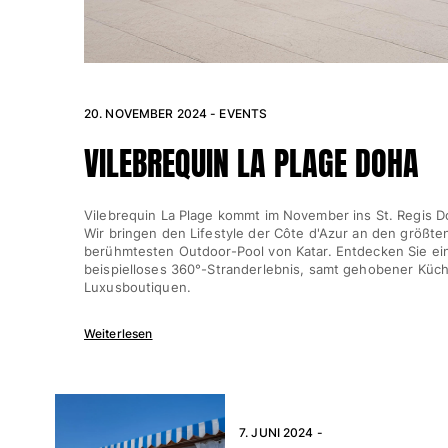
Alle Strandspiele anzeigen
Schlüsselanhänger
Alle Schlüsselanhänger anzeigen
20. NOVEMBER 2024 - EVENTS
Schmuck und Uhren
VILEBREQUIN LA PLAGE DOHA
Alle Schmuck und Uhren anzeigen
Vilebrequin La Plage kommt im November ins St. Regis D
Kollaborationen
Wir bringen den Lifestyle der Côte d'Azur an den größte
berühmtesten Outdoor-Pool von Katar. Entdecken Sie ei
GESCHENK
beispielloses 360°-Stranderlebnis, samt gehobener Küc
Luxusboutiquen.
Inspirationen
Weiterlesen
DIE VILEBREQUIN-STRÄNDE
Magazin
La Maison Vilebrequin
7. JUNI 2024 -
Geschenkgutchein