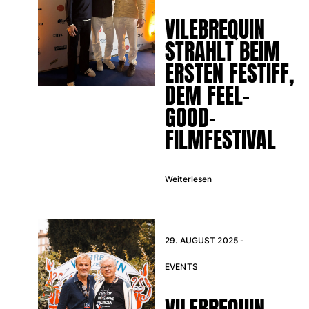
VILEBREQUIN
Bademode
STRAHLT BEIM
Badeanzug
ERSTEN FESTIFF,
Rashguard
Bikini
DEM FEEL-
Babys
GOOD-
Bikinihosen
FILMFESTIVAL
Alle Bademode anzeigen
Bekleidung
Weiterlesen
Kleider und Röcke
Overall
Shorts
Sweatshirts
29. AUGUST 2025 -
T-shirts
EVENTS
Alle Bekleidung anzeigen
Babys
VILEBREQUIN