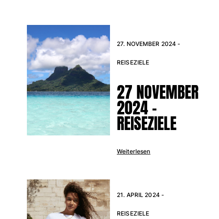
Tuniken
Hosen
Sweatshirts
T-Shirts
27. NOVEMBER 2024 -
Loungewear-Kollektion
Kimonos
REISEZIELE
Alle Bekleidung anzeigen
27 NOVEMBER
Yachting collection
2024 -
Alle Yachting collection anzeigen
REISEZIELE
Jungen
Weiterlesen
Alle Jungen anzeigen
Badehose
Badeshorts
21. APRIL 2024 -
Babys
REISEZIELE
Klassische