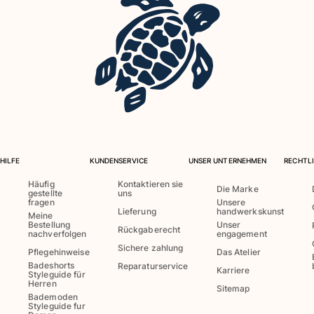
HILFE
KUNDENSERVICE
UNSER UNTERNEHMEN
RECHTLI
Häufig
Kontaktieren sie
Die Marke
gestellte
uns
fragen
Unsere
Lieferung
handwerkskunst
Meine
Bestellung
Unser
Rückgaberecht
nachverfolgen
engagement
Sichere zahlung
Pflegehinweise
Das Atelier
Badeshorts
Reparaturservice
Karriere
Styleguide für
Herren
Sitemap
Bademoden
Styleguide fur