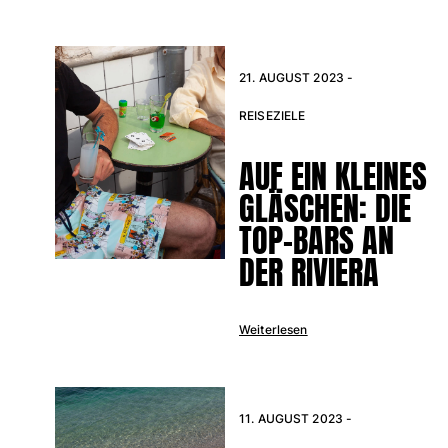
Alle Babys anzeigen
Accessoires
21. AUGUST 2023 -
Alle Accessoires anzeigen
REISEZIELE
Kappen und Anglerhüte
AUF EIN KLEINES
Kappe
GLÄSCHEN: DIE
Hut
TOP-BARS AN
Alle Kappen und Anglerhüte anzeigen
DER RIVIERA
Strandtücher & Pareos
Strandtücher
Weiterlesen
Unisex-Handtuch
Pareos
Alle Strandtücher & Pareos anzeigen
11. AUGUST 2023 -
Taschen