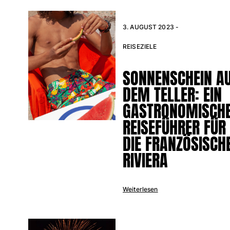
3. AUGUST 2023 -
Retourenportal
Rückgaberecht
REISEZIELE
Lieferung
Häufig gestellte fragen
SONNENSCHEIN A
einen Store finden
DEM TELLER: EIN
Kontaktieren sie uns
Verfolgen Sie meine Bestellung
GASTRONOMISCH
REISEFÜHRER FÜR
Mein Konto
DIE FRANZÖSISCH
RIVIERA
Weiterlesen