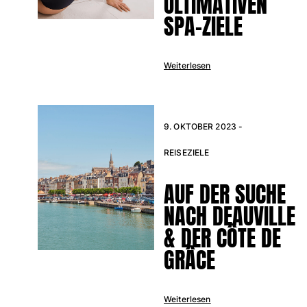
ULTIMATIVEN
SPA-ZIELE
Bademode
Badeanzug
Rashguard
Weiterlesen
Bikini
Babys
Bikinihosen
9. OKTOBER 2023 -
Alle Bademode anzeigen
REISEZIELE
Bekleidung
AUF DER SUCHE
Kleider und Röcke
Overall
NACH DEAUVILLE
Shorts
& DER CÔTE DE
Sweatshirts
GRÂCE
T-shirts
Alle Bekleidung anzeigen
Babys
Weiterlesen