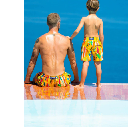
Beutel
Alle Beutel anzeigen
Schuhe
Flip Flops
Loafer
Beachwear-Schuhe
Alle Schuhe anzeigen
Outdoor
Alle Outdoor anzeigen
Socken
Alle Socken anzeigen
Strandspiele