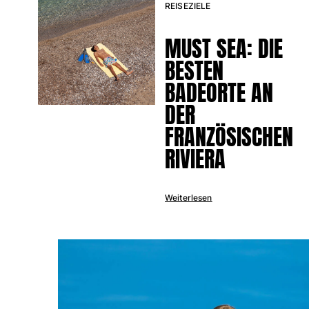
REISEZIELE
Strandtaschen
Strandtaschen
MUST SEA: DIE
Mini-Taschen
BESTEN
Stoffbeutel
Alle Taschen anzeigen
BADEORTE AN
Sonnenbrille
DER
FRANZÖSISCHEN
Alle Sonnenbrille anzeigen
RIVIERA
Schals
Alle Schals anzeigen
Weiterlesen
Accessoires Kinder
Kinderhut
Strandtücher und Ponchos
Schuhe
Socken
Alle Accessoires Kinder anzeigen