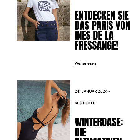
Klassische stretch
ENTDECKEN SIE
Klassische dünne Stoffe finden
Bademode Bestickte
DAS PARIS VON
Shirt mit UV-Schutz
INES DE LA
Magische Badehose
FRESSANGE!
Alle Badehose anzeigen
Bekleidung
Weiterlesen
Polohemden
T-Shirts
Hosen
Hemden
24. JANUAR 2024 -
Shorts
REISEZIELE
Sweatshirts
Alle Bekleidung anzeigen
WINTEROASE:
Mädchen
DIE
Alle Mädchen anzeigen