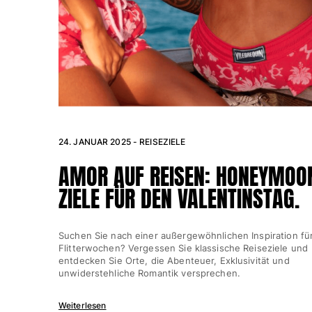
Damen
Alle Damen anzeigen
Bademode
Bikinis
Einteiler
24. JANUAR 2025 - REISEZIELE
Oberteile
Badeanzug
AMOR AUF REISEN: HONEYMOO
Rashguards
ZIELE FÜR DEN VALENTINSTAG.
Alle Bademode anzeigen
Bekleidung
Suchen Sie nach einer außergewöhnlichen Inspiration für
Flitterwochen? Vergessen Sie klassische Reiseziele und
Kleider
entdecken Sie Orte, die Abenteuer, Exklusivität und
Polos
unwiderstehliche Romantik versprechen.
Shorts
Hemden
Weiterlesen