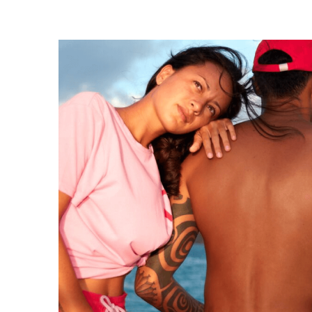
Slips
Magische Bademode
Alle Badehose anzeigen
Bekleidung
Polohemden
Shirts
Shorts
Pullover und Strickjacke
Oberbekleidung
Hosen
Pullover
T-Shirts
Loungewear-kollektion
Alle Bekleidung anzeigen
Große Größen
Alle Große Größen anzeigen