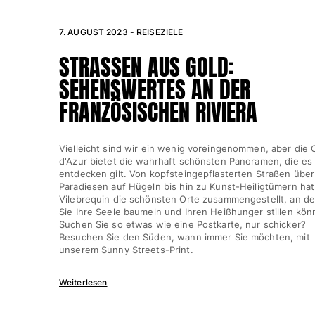
Alle Strandspiele anzeigen
7. AUGUST 2023 - REISEZIELE
Schlüsselanhänger
STRASSEN AUS GOLD:
Alle Schlüsselanhänger anzeigen
SEHENSWERTES AN DER
Schmuck und Uhren
FRANZÖSISCHEN RIVIERA
Alle Schmuck und Uhren anzeigen
Vielleicht sind wir ein wenig voreingenommen, aber die 
Kollaborationen
d'Azur bietet die wahrhaft schönsten Panoramen, die es
entdecken gilt. Von kopfsteingepflasterten Straßen über
GESCHENK
Paradiesen auf Hügeln bis hin zu Kunst-Heiligtümern hat
Vilebrequin die schönsten Orte zusammengestellt, an d
Inspirationen
Sie Ihre Seele baumeln und Ihren Heißhunger stillen kön
Suchen Sie so etwas wie eine Postkarte, nur schicker?
Besuchen Sie den Süden, wann immer Sie möchten, mit
DIE VILEBREQUIN-STRÄNDE
unserem Sunny Streets-Print.
Magazin
Weiterlesen
La Maison Vilebrequin
Geschenkgutchein